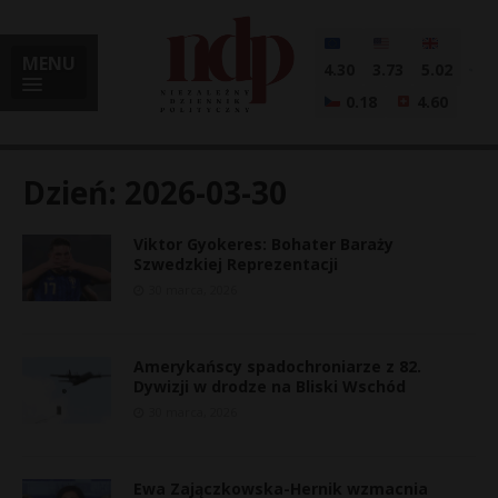
MENU
4.30
3.73
5.02
0.18
4.60
Dzień:
2026-03-30
Viktor Gyokeres: Bohater Baraży
i
Szwedzkiej Reprezentacji
30 marca, 2026
l
Amerykańscy spadochroniarze z 82.
Dywizji w drodze na Bliski Wschód
30 marca, 2026
Ewa Zajączkowska-Hernik wzmacnia