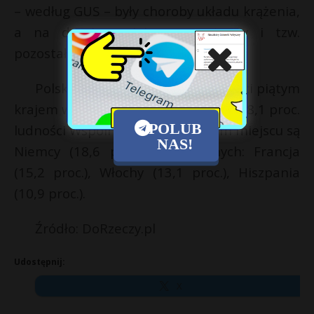
– według GUS – były choroby układu krążenia,
a na drugim miejscu nowotwory i tzw.
pozostałe przyczyny zgonu.
Polska jest pod względem ludności piątym
krajem w UE. Ludność Polski stanowi 8,1 proc.
POLUB
ludności Wspólnoty.. Na pierwszym miejscu są
NAS!
Niemcy (18,6 proc.), na kolejnych: Francja
(15,2 proc.), Włochy (13,1 proc.), Hiszpania
(10,9 proc.).
Źródło:
DoRzeczy.pl
Udostępnij:
X