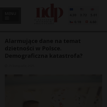
MENU
4.30
3.72
5.01
0.18
4.60
Alarmujące dane na temat
dzietności w Polsce.
Demograficzna katastrofa?
i
25 listopada, 2025
l