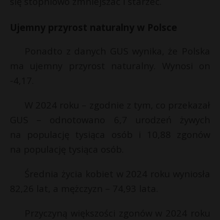
się stopniowo zmniejszać i starzeć.
t
r
Ujemny przyrost naturalny w Polsce
s
Ponadto z danych GUS wynika, że Polska
s
ma ujemny przyrost naturalny. Wynosi on
-4,17.
W 2024 roku – zgodnie z tym, co przekazał
GUS – odnotowano 6,7 urodzeń żywych
na populację tysiąca osób i 10,88 zgonów
na populację tysiąca osób.
Średnia życia kobiet w 2024 roku wyniosła
82,26 lat, a mężczyzn – 74,93 lata.
Przyczyną większości zgonów w 2024 roku