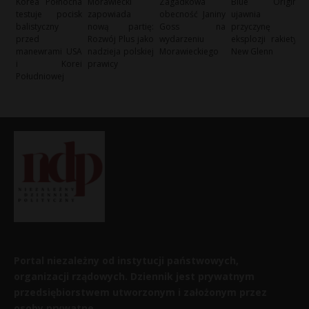
Korea Północna
Morawiecki
Zagadkowa
Blue Origin
testuje pocisk
zapowiada
obecność Janiny
ujawnia
balistyczny
nową partię:
Goss na
przyczynę
przed
Rozwój Plus jako
wydarzeniu
eksplozji rakiety
manewrami USA
nadzieja polskiej
Morawieckiego
New Glenn
i Korei
prawicy
Południowej
Portal niezależny od instytucji państwowych,
organizacji rządowych. Dziennik jest prywatnym
przedsiębiorstwem utworzonym i założonym przez
osoby prywatne.