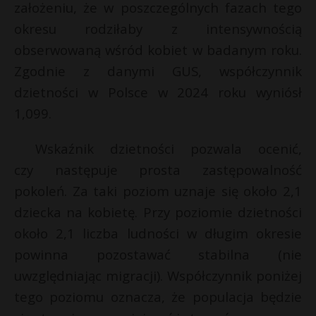
założeniu, że w poszczególnych fazach tego
P
okresu rodziłaby z intensywnością
obserwowaną wśród kobiet w badanym roku.
t
Zgodnie z danymi GUS, współczynnik
dzietności w Polsce w 2024 roku wyniósł
E
1,099.
i
Wskaźnik dzietności pozwala ocenić,
l
czy następuje prosta zastępowalność
pokoleń. Za taki poziom uznaje się około 2,1
dziecka na kobietę. Przy poziomie dzietności
około 2,1 liczba ludności w długim okresie
powinna pozostawać stabilna (nie
uwzględniając migracji). Współczynnik poniżej
tego poziomu oznacza, że populacja będzie