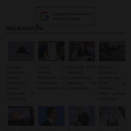
WIĘCEJ POSTÓW
Poważne
Zmiany w
Prezydent Karol
Rumunia
naruszenia
aplikacji
Nawrocki
wprowadza
polskiej
mObywatel: Co
podsumowuje
nadzwyczajne
przestrzeni –
użytkownicy
pierwszy rok
środki, by
rosnące
muszą wiedzieć?
urzędowania
uratować
zagrożenie ze
reaktor jądrowy
strony Rosji
Cernavoda