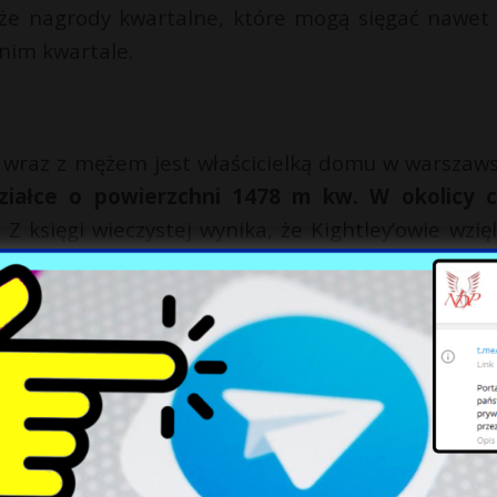
kże nagrody kwartalne, które mogą sięgać nawet 
nim kwartale.
. wraz z mężem jest właścicielką domu w warszaw
ziałce o powierzchni 1478 m kw. W okolicy 
.
Z księgi wieczystej wynika, że Kightley’owie wzięl
ą na 900 tys. zł, który spłacili w ciągu niesp
kali w Aninie, gdzie w 2011 r. kupili mieszkan
 budynku. Kightley miała jedną trzecią udzia
omości ustanowiono hipotekę w wysokości 187 tys.
anie i przeprowadziło się do obecnego domu.
ghtley ani czy ma inne nieruchomości, także 