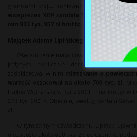
granicami kraju, ponieważ jej oświadczenia 
wiceprezes NBP zarobiła 1 mln 138 tys. 824 zł
mln 903 tys. 957 zł brutto.
Podobnie jak preze
Majątek Adama Lipińskiego
Oświadczenie majątkowe Adama Lipińskiego z
jedynym publicznie dostępnym dokumen
zadeklarował w nim
mieszkanie o powierzch
wartość oszacował na około 700 tys. zł.
Mie
Halinę Wojnarską w lipcu 2001 r. na kredyt w 
223 tys. 600 zł. Obecnie, według portalu Sona
zł.
W tym samym oświadczeniu Lipiński ujawnił
o wartości około 600 tys. zł, położony w podw