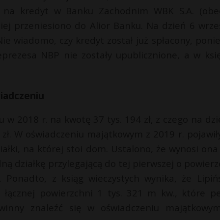
. na kredyt w Banku Zachodnim WBK S.A. (obe
niej przeniesiono do Alior Banku. Na dzień 6 wrze
 Nie wiadomo, czy kredyt został już spłacony, poni
eprezesa NBP nie zostały upublicznione, a w ksi
wiadczeniu
u w 2018 r. na kwotę 37 tys. 194 zł, z czego na dzi
6 zł. W oświadczeniu majątkowym z 2019 r. pojawiły
iałki, na której stoi dom. Ustalono, że wynosi ona
ną działkę przylegającą do tej pierwszej o powierz
 Ponadto, z ksiąg wieczystych wynika, że Lipińs
łącznej powierzchni 1 tys. 321 m kw., które pe
powinny znaleźć się w oświadczeniu majątkow