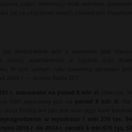
zatajenia części informacji miał namówić podwład
ała się na utajnienie swoich oświadczeń majątkow
był właścicielem willi z basenem pod Warsz
 stolicy, apartamentu w Sopocie oraz dział
wsi. W tym samym roku Glapińscy sprzedali jed
od 2005 r. — donosi Radio ZET.
021 r. szacowano na ponad 8 mln zł.
Obecnie, 
zesa NBP wyceniany jest na
ponad 9 mln zł
. Ni
i poza Polską ani jaki jest stan jego kont bankow
wynagrodzenie w wysokości 1 mln 379 tys. 94
wcu 2016 r. do 2024 r. zarobił 8 mln 670 tys. 53