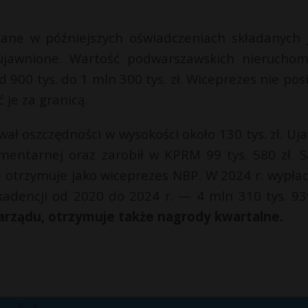
dane w późniejszych oświadczeniach składanych 
ujawnione. Wartość podwarszawskich nieruchom
d 900 tys. do 1 mln 300 tys. zł. Wiceprezes nie pos
je za granicą.
wał oszczędności w wysokości około 130 tys. zł. Uja
amentarnej oraz zarobił w KPRM 99 tys. 580 zł. S
e otrzymuje jako wiceprezes NBP. W 2024 r. wypła
kadencji od 2020 do 2024 r. — 4 mln 310 tys. 939
zarządu, otrzymuje także nagrody kwartalne.
X