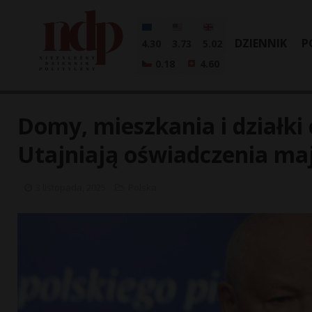
DZIENNIK
P
4.30
3.73
5.02
0.18
4.60
Domy, mieszkania i działk
Utajniają oświadczenia m
3 listopada, 2025
Polska