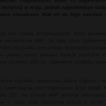
wiadczeń majątkowych. Miało to zagwarant
h instytucji w kraju. Jednak najważniejsze oso
swoich oświadczeń. Miał ich do tego namówić
cja tzw. ustawy antykorupcyjnej, która wprowad
a kierownictwa NBP. Od tego czasu dokument
Publicznej banku centralnego. Nowelizacja przewi
a ustawy, osoby pełniące funkcje publiczne 
nia ochroną, jeśli ich ujawnienie mogłoby stan
 Adam Glapiński, wiceprezesi Marta Kightley i 
a, Paweł Mucha, Piotr Pogonowski, Artur Soboń, R
dio ZET, na stronie NBP widnieje informacja
e — część osób skorzystała jednak z „furtki”.