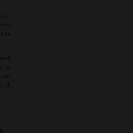
jako
ości
iada
wnił
ą to
cono
 zł.