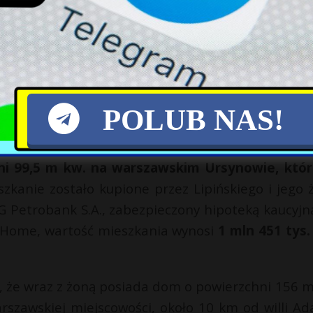
majątkowe nie zostały upublicznione.
W 2024 r. 
 brutto, a w trakcie kadencji od 2020 do 2024 r.
s, otrzymuje również nagrody kwartalne.
POLUB NAS!
 6 września 2019 r., złożone jako posła na Sejm, 
tem dotyczącym jego majątku. Wiceprezes
ni 99,5 m kw. na warszawskim Ursynowie, któ
szkanie zostało kupione przez Lipińskiego i jego 
LG Petrobank S.A., zabezpieczony hipoteką kaucyjn
r Home, wartość mieszkania wynosi
1 mln 451 tys.
, że wraz z żoną posiada dom o powierzchni 156 m
arszawskiej miejscowości, około 10 km od willi A