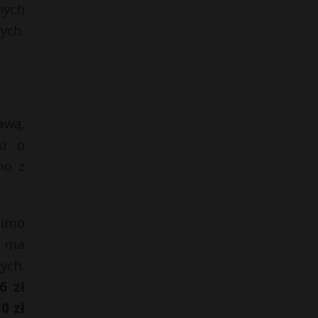
nych
ych.
awą,
ki o
no z
mimo
e ma
ych.
6 zł
0 zł