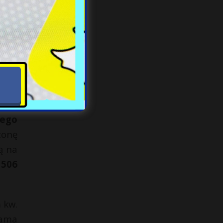
jako
 — 4
jest
 NBP
rego
żonę
ą na
 506
 kw.
dama