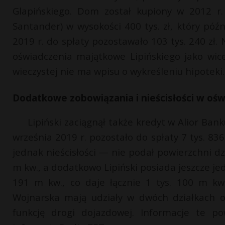
Glapińskiego. Dom został kupiony w 2012 r
Santander) w wysokości 400 tys. zł, który póź
2019 r. do spłaty pozostawało 103 tys. 240 zł.
oświadczenia majątkowe Lipińskiego jako wic
wieczystej nie ma wpisu o wykreśleniu hipoteki.
Dodatkowe zobowiązania i nieścisłości w oś
Lipiński zaciągnął także kredyt w Alior Bank
września 2019 r. pozostało do spłaty 7 tys. 83
jednak nieścisłości — nie podał powierzchni dz
m kw., a dodatkowo Lipiński posiada jeszcze jed
191 m kw., co daje łącznie 1 tys. 100 m kw.
Wojnarska mają udziały w dwóch działkach o 
funkcję drogi dojazdowej. Informacje te 