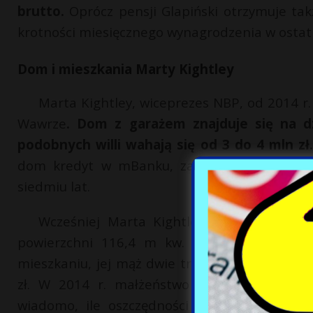
brutto.
Oprócz pensji Glapiński otrzymuje ta
krotności miesięcznego wynagrodzenia w ostat
Dom i mieszkania Marty Kightley
Marta Kightley, wiceprezes NBP, od 2014 r
Wawrze
. Dom z garażem znajduje się na d
podobnych willi wahają się od 3 do 4 mln zł
dom kredyt w mBanku, zabezpieczony hipotek
siedmiu lat.
Wcześniej Marta Kightley i jej mąż miesz
powierzchni 116,4 m kw. w czteropiętrowym
mieszkaniu, jej mąż dwie trzecie. Na nieruch
zł. W 2014 r. małżeństwo sprzedało mieszk
wiadomo, ile oszczędności posiada Marta Ki