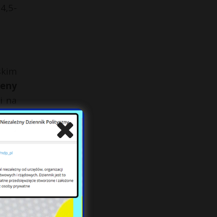
4,5-
skim
ceny
i na
ełna
ie o
łu w
 500
 Nie
poza