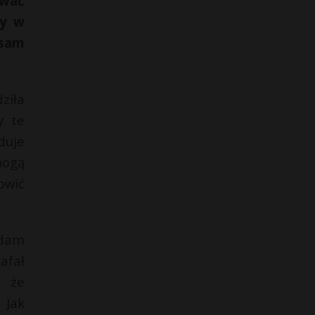
ować
by w
 sam
ziła
y te
duje
mogą
owić
Adam
afał
, że
 Jak