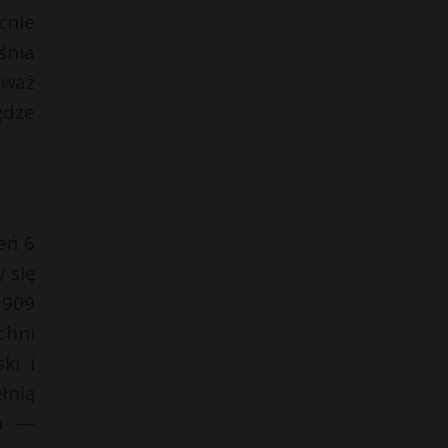
cnie
śnia
eważ
ędze
eń 6
 się
 909
chni
ki i
łnią
ym —