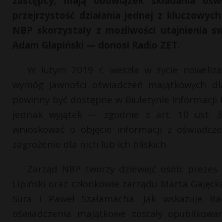
zastępcy, mają obowiązek składania oś
przejrzystość działania jednej z kluczowyc
NBP skorzystały z możliwości utajnienia 
Adam Glapiński — donosi Radio ZET.
W lutym 2019 r. weszła w życie noweliza
wymóg jawności oświadczeń majątkowych dl
powinny być dostępne w Biuletynie Informacji 
jednak wyjątek — zgodnie z art. 10 ust. 3
wnioskować o objęcie informacji z oświadcze
zagrożenie dla nich lub ich bliskich.
Zarząd NBP tworzy dziewięć osób: prezes
Lipiński oraz członkowie zarządu Marta Gajęck
Sura i Paweł Szałamacha. Jak wskazuje Ra
oświadczenia majątkowe zostały opublikowan