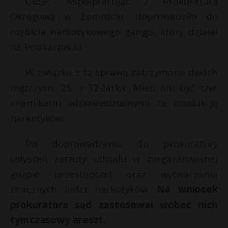
CBŚP, współpracując z Prokuraturą
P
Okręgową w Zamościu, doprowadziło do
rozbicia narkotykowego gangu, który działał
na Podkarpaciu.
E
W związku z tą sprawą zatrzymano dwóch
mężczyzn: 25- i 32-latka. Mieli oni być tzw.
i
chemikami odpowiedzialnymi za produkcję
l
narkotyków.
Po doprowadzeniu do prokuratury
usłyszeli zarzuty udziału w zorganizowanej
*
grupie przestępczej oraz wytwarzania
r
znacznych ilości narkotyków.
Na wniosek
*
prokuratora sąd zastosował wobec nich
tymczasowy areszt.