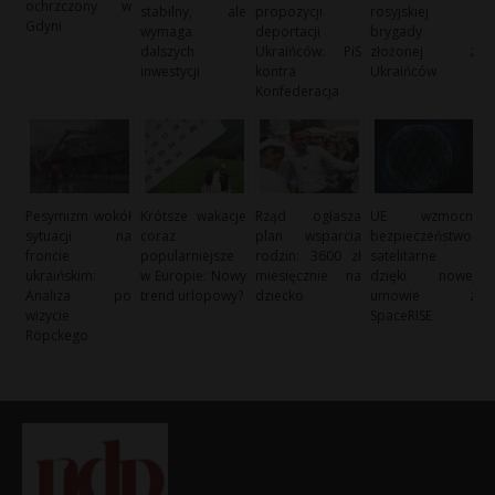
ochrzczony w
stabilny, ale
propozycji
rosyjskiej
Gdyni
wymaga
deportacji
brygady
dalszych
Ukraińców: PiS
złożonej z
inwestycji
kontra
Ukraińców
Konfederacja
Pesymizm wokół
Krótsze wakacje
Rząd ogłasza
UE wzmocni
sytuacji na
coraz
plan wsparcia
bezpieczeństwo
froncie
popularniejsze
rodzin: 3600 zł
satelitarne
ukraińskim:
w Europie: Nowy
miesięcznie na
dzięki nowej
Analiza po
trend urlopowy?
dziecko
umowie z
wizycie
SpaceRISE
Röpckego