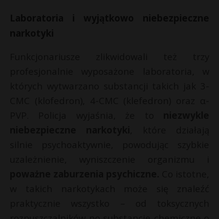
t
Laboratoria i wyjątkowo niebezpieczne
r
narkotyki
s
Funkcjonariusze zlikwidowali też trzy
s
profesjonalnie wyposażone laboratoria, w
których wytwarzano substancji takich jak 3-
CMC (klofedron), 4-CMC (klefedron) oraz α-
PVP. Policja wyjaśnia, że to
niezwykle
niebezpieczne narkotyki
, które działają
silnie psychoaktywnie, powodując szybkie
uzależnienie, wyniszczenie organizmu i
poważne zaburzenia psychiczne.
Co istotne,
w takich narkotykach może się znaleźć
praktycznie wszystko – od toksycznych
rozpuszczalników po substancje chemiczne o