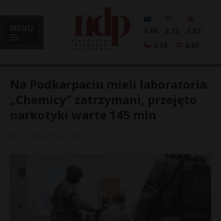
MENU
4.30
3.73
5.02
0.18
4.60
Na Podkarpaciu mieli laboratoria.
„Chemicy” zatrzymani, przejęto
narkotyki warte 145 mln
i
27 października, 2025
l