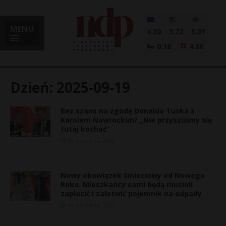
MENU
4.30
3.72
5.01
0.18
4.60
Dzień:
2025-09-19
Bez szans na zgodę Donalda Tuska z
i
Karolem Nawrockim? „Nie przyszliśmy się
tutaj kochać”
19 września, 2025
l
Nowy obowiązek śmieciowy od Nowego
Roku. Mieszkańcy sami będą musieli
zapłacić i załatwić pojemnik na odpady
19 września, 2025