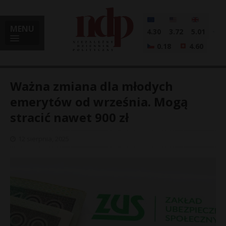
MENU
4.30
3.72
5.01
0.18
4.60
Ważna zmiana dla młodych
emerytów od września. Mogą
stracić nawet 900 zł
i
12 sierpnia, 2025
l