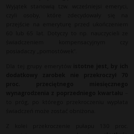
t
Wyjątek stanowią tzw. wcześniejsi emeryci,
r
czyli osoby, które zdecydowały się na
przejście na emeryturę przed ukończeniem
s
60 lub 65 lat. Dotyczy to np. nauczycieli ze
s
świadczeniem kompensacyjnym czy
posiadaczy „pomostówek”.
Dla tej grupy emerytów
istotne jest, by ich
dodatkowy zarobek nie przekroczył 70
proc. przeciętnego miesięcznego
wynagrodzenia z poprzedniego kwartału
–
to próg, po którego przekroczeniu wypłata
świadczeń może zostać obniżona.
Z kolei przekroczenie pułapu 130 proc.