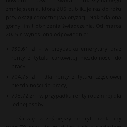
bowiem tzw. kwota maksymalnego
zmniejszenia, którą ZUS publikuje raz do roku
przy okazji corocznej waloryzacji. Nakłada ona
górny limit obniżenia świadczenia. Od marca
2025 r. wynosi ona odpowiednio:
939,61 zł – w przypadku emerytury oraz
renty z tytułu całkowitej niezdolności do
pracy,
704,75 zł – dla renty z tytułu częściowej
niezdolności do pracy,
798,72 zł – w przypadku renty rodzinnej dla
jednej osoby.
Jeśli więc wcześniejszy emeryt przekroczy
próg 70 proc., to musi liczyć się z obcięciem