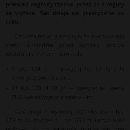
premie i nagrody roczne, przez co z reguły
są wyższe. Tak dzieje się praktycznie co
roku.
Oznacza mniej więcej tyle, że kluczowe dla
części emerytów progi wyniosą między
wrześniej a końcem listopada:
6 tys. 124 zł — powyżej tej kwoty ZUS
zmniejszy świadczenie,
11 tys. 373 zł 20 gr — powyżej tej kwoty
ZUS zawiesi wypłatę emerytury.
Dziś progi te wynoszą odpowiednio 6 tys.
273 zł 60 gr oraz 11 tys. 651 zł. Łatwo więc
policzyć, że od września obniżą się one