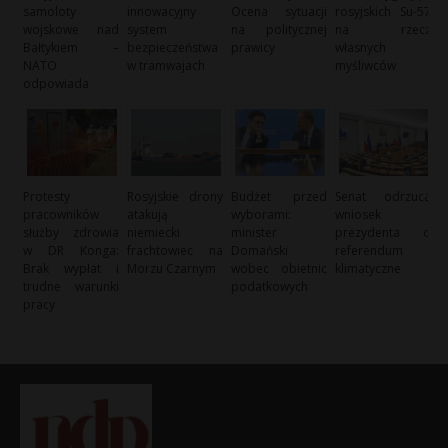
samoloty
innowacyjny
Ocena sytuacji
rosyjskich Su-57
wojskowe nad
system
na politycznej
na rzecz
Bałtykiem –
bezpieczeństwa
prawicy
własnych
NATO
w tramwajach
myśliwców
odpowiada
Protesty
Rosyjskie drony
Budżet przed
Senat odrzuca
pracowników
atakują
wyborami:
wniosek
służby zdrowia
niemiecki
minister
prezydenta o
w DR Konga:
frachtowiec na
Domański
referendum
Brak wypłat i
Morzu Czarnym
wobec obietnic
klimatyczne
trudne warunki
podatkowych
pracy