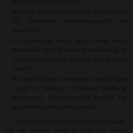
wcześniejsze świadczenia
P
Mowa tu o posiadaczach tzw. pomostówek
lub świadczeń kompensacyjnych dla
nauczycieli
E
Oni co kwartał muszą śledzić nowe limity
dorabiania. Jeśli je bowiem przekroczą, to
i
ZUS albo im wypłatę obetnie, albo w ogóle
l
zawiesi
t
W nadchodzących miesiącach limity będą
niższe, co oznacza, że łatwiej będzie je
przekroczyć. To niekorzystna zmiana. Tak
r
jest jednak praktycznie co roku
W Polsce do emerytury można dorabiać,
ale nie wszyscy mogą to robić bez limitu.