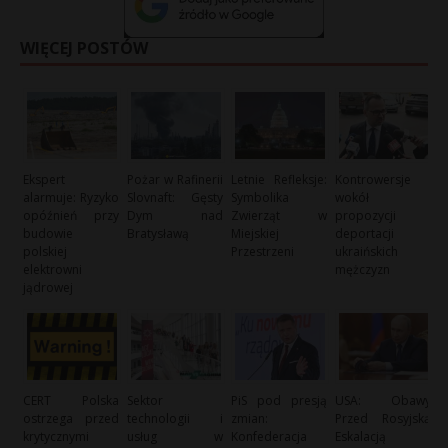
WIĘCEJ POSTÓW
Ekspert
Pożar w Rafinerii
Letnie Refleksje:
Kontrowersje
alarmuje: Ryzyko
Slovnaft: Gęsty
Symbolika
wokół
opóźnień przy
Dym nad
Zwierząt w
propozycji
budowie
Bratysławą
Miejskiej
deportacji
polskiej
Przestrzeni
ukraińskich
elektrowni
mężczyzn
jądrowej
CERT Polska
Sektor
PiS pod presją
USA: Obawy
ostrzega przed
technologii i
zmian:
Przed Rosyjską
krytycznymi
usług w
Konfederacja
Eskalacją