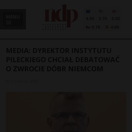
MENU
4.30
3.73
5.02
0.18
4.60
MEDIA: DYREKTOR INSTYTUTU
PILECKIEGO CHCIAŁ DEBATOWAĆ
O ZWROCIE DÓBR NIEMCOM
i
5 sierpnia, 2025
l