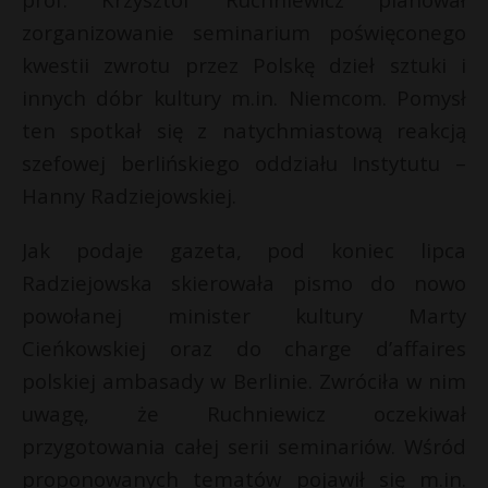
P
zorganizowanie seminarium poświęconego
kwestii zwrotu przez Polskę dzieł sztuki i
innych dóbr kultury m.in. Niemcom. Pomysł
ten spotkał się z natychmiastową reakcją
*
E
szefowej berlińskiego oddziału Instytutu –
r
Hanny Radziejowskiej.
i
l
s
Jak podaje gazeta, pod koniec lipca
s
Radziejowska skierowała pismo do nowo
powołanej minister kultury Marty
Cieńkowskiej oraz do charge d’affaires
polskiej ambasady w Berlinie. Zwróciła w nim
uwagę, że Ruchniewicz oczekiwał
przygotowania całej serii seminariów. Wśród
proponowanych tematów pojawił się m.in.