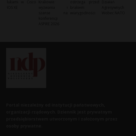
lukami w Cisco
Krakowie:
ostrzega przed
Działań
IOS XE
wyzwania i
brakiem
Agresywnych
szanse na
wiarygodności
Wobec NATO
konferencji
ASPIRE 2026
Portal niezależny od instytucji państwowych,
organizacji rządowych. Dziennik jest prywatnym
przedsiębiorstwem utworzonym i założonym przez
osoby prywatne.