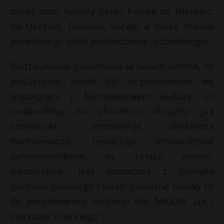
t
zwrot dóbr kultury przez Polskę do Niemiec,
r
na Ukrainę, Białoruś, Łotwę, a także mienia
prywatnego osób pochodzenia żydowskiego.
s
s
Radziejowska podkreśliła w swoim piśmie, że
wydarzenie miało być organizowane we
współpracy z Ministerstwem Kultury, co
nadawałoby mu charakter oficjalny. Jak
zaznaczyła, „propozycja dyrektora
Ruchniewicza, będącego jednocześnie
pełnomocnikiem ds. relacji polsko-
niemieckich, jest sprzeczna z polityką
państwa polskiego i budzi poważne obawy co
do konsekwencji zarówno dla MKiDN, jak i
Instytutu Pileckiego”.