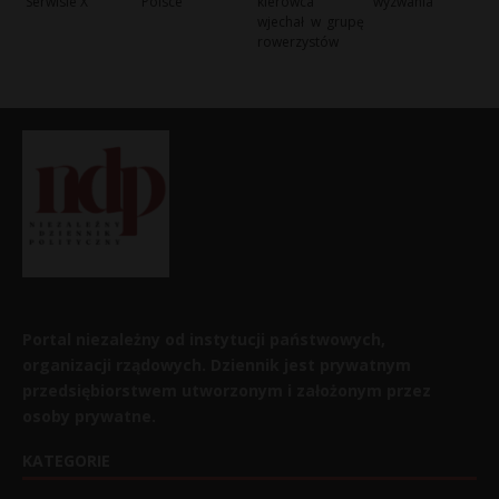
Serwisie X
Polsce
kierowca
wyzwania
wjechał w grupę
rowerzystów
Portal niezależny od instytucji państwowych,
organizacji rządowych. Dziennik jest prywatnym
przedsiębiorstwem utworzonym i założonym przez
osoby prywatne.
KATEGORIE