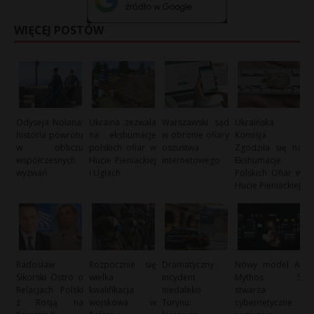
WIĘCEJ POSTÓW
Odyseja Nolana:
Ukraina zezwala
Warszawski sąd
Ukraińska
historia powrotu
na ekshumacje
w obronie ofiary
Komisja
w obliczu
polskich ofiar w
oszustwa
Zgodziła się na
współczesnych
Hucie Pieniackiej
internetowego
Ekshumacje
wyzwań
i Ugłach
Polskich Ofiar w
Hucie Pieniackiej
Radosław
Rozpocznie się
Dramatyczny
Nowy model AI
Sikorski Ostro o
wielka
incydent
Mythos 5
Relacjach Polski
kwalifikacja
niedaleko
stwarza
z Rosją na
wojskowa w
Turynu:
cybernetyczne