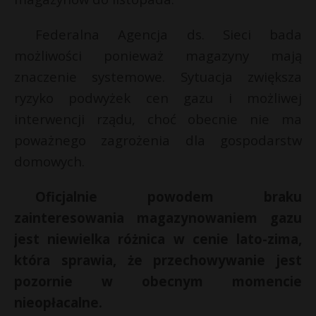
P
Federalna Agencja ds. Sieci bada
możliwości ponieważ magazyny mają
znaczenie systemowe. Sytuacja zwiększa
E
ryzyko podwyżek cen gazu i możliwej
r
E
interwencji rządu, choć obecnie nie ma
i
poważnego zagrożenia dla gospodarstw
l
i
domowych.
l
*
Oficjalnie powodem braku
zainteresowania magazynowaniem gazu
jest niewielka różnica w cenie lato-zima,
która sprawia, że przechowywanie jest
pozornie w obecnym momencie
nieopłacalne.