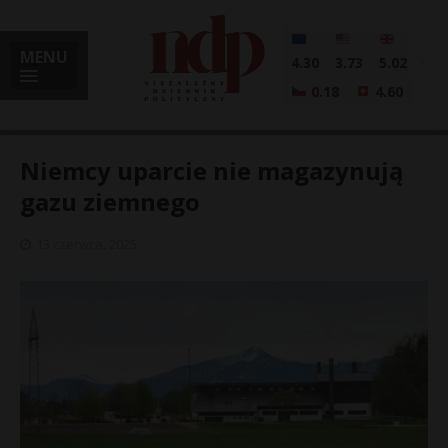
MENU
4.30
3.73
5.02
0.18
4.60
Niemcy uparcie nie magazynują
gazu ziemnego
i
13 czerwca, 2025
l