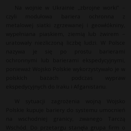
t
Na wojnie w Ukrainie „zbrojne worki” –
r
czyli modułowa bariera ochronna z
metalowej siatki zgrzewanej i geowłókniny,
s
wypełniana piaskiem, ziemią lub żwirem –
s
uratowały niezliczoną liczbę ludzi. W Polsce
nazywa je się po prostu barierami
ochronnymi lub barierami ekspedycyjnymi,
ponieważ Wojsko Polskie wykorzystywało je w
polskich bazach podczas wypraw
ekspedycyjnych do Iraku i Afganistanu.
W sytuacji zagrożenia wojną Wojsko
Polskie kupuje bariery do systemu umocnień
na wschodniej granicy, zwanego Tarczą
Wschód. Do przetargu stanęła grupa firm o