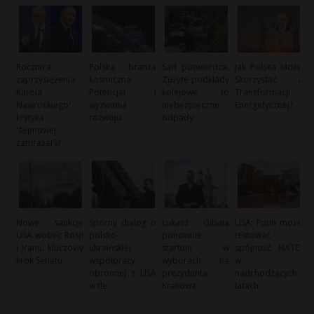
Rocznica
Polska branża
Sąd potwierdza:
Jak Polska Może
zaprzysiężenia
kosmiczna:
Zużyte podkłady
Skorzystać z
Karola
Potencjał i
kolejowe to
Transformacji
Nawrockiego:
wyzwania
niebezpieczne
Energetycznej?
krytyka
rozwoju
odpady
'sejmowej
zamrażarki’
Nowe sankcje
Sporny dialog o
Łukasz Gibała
USA: Putin może
USA wobec Rosji
polsko-
ponownie
testować
i Iranu: kluczowy
ukraińskiej
startuje w
spójność NATO
krok Senatu
współpracy
wyborach na
w
obronnej z USA
prezydenta
nadchodzących
w tle
Krakowa
latach