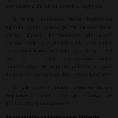
kompasów z chińskich portali aukcyjnych.
8 maja krakowska baza logistyczna
ogłosiła wynik przetargu na łącznie tysiąc
barier. Dwóch konkurentów oferujących
bardzo niskie ceny szło łeb w łeb. Jeden z nich
zaoferował kwotę 5,7 mln zł, a drugi – 5,8
mln. Na nic zdała się cenowa walka
konkurentów. Wszystkich pokonał o parę
długości sprzedawca grillów – ceną 4,2 mln zł.
W jaki sposób nowicjuszowi w branży
wojskowych barier udało się pokonać tak
doświadczoną konkurencję?
Ile się zarabia na barierowym biznesie