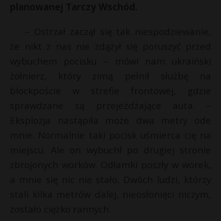
planowanej Tarczy Wschód.
P
– Ostrzał zaczął się tak niespodziewanie,
że nikt z nas nie zdążył się poruszyć przed
wybuchem pocisku – mówi nam ukraiński
E
żołnierz, który zimą pełnił służbę na
blockpoście w strefie frontowej, gdzie
i
l
sprawdzane są przejeżdżające auta. –
Eksplozja nastąpiła może dwa metry ode
mnie. Normalnie taki pocisk uśmierca cię na
miejscu. Ale on wybuchł po drugiej stronie
zbrojonych worków. Odłamki poszły w worek,
a mnie się nic nie stało. Dwóch ludzi, którzy
stali kilka metrów dalej, nieosłonięci niczym,
zostało ciężko rannych.