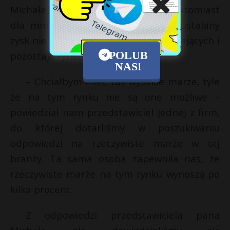
Michała] wynosi około 15–17 proc., natomiast
dla mniejszych – 20–25 proc. Tak ustalany
zysk nie obciąża nadmiernie Zamawiających i
POLUB
pozostaje rynkowo uzasadniony”.
NAS!
– Chciałbym mieć tak wysokie marże, tyle
że na tym rynku nie są one możliwe –
powiedział nam przedstawiciel jednej z firm,
do której dotarliśmy w poszukiwaniu
odpowiedzi na rzeczywiste marże w tej
branży. Ta sama osoba zapewniła nas, że
rzeczywiste marże na tym rynku wynoszą po
kilka procent.
Z odpowiedzi przedstawiciela pana