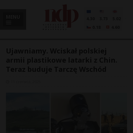
MENU
4.30
3.73
5.02
0.18
4.60
Ujawniamy. Wciskał polskiej
armii plastikowe latarki z Chin.
Teraz buduje Tarczę Wschód
i
11 czerwca, 2025
l