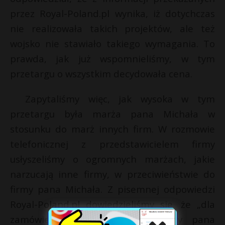
przez Royal-Poland.pl wynika, iż dotychczas
nie realizowała takich projektów, ale też
wojsko nie stawiało takiego wymagania. To
prawda, jak już wspomnieliśmy, w tym
przetargu o wszystkim decydowała cena.
Zapytaliśmy więc, jak wysoka w tym
przetargu była marża pana Michała w
stosunku do marż innych firm. W rozmowie
telefonicznej z przedstawicielem firmy
usłyszeliśmy o ogromnych marżach, jakie
narzucają inne firmy, w przeciwieństwie do
firmy pana Michała. Z pisemnej odpowiedzi
Royal-Poland.pl dowiedzieliśmy się, że „dla
zamówień większych marża [firmy pana