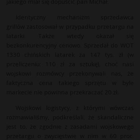
jakiego miał się dopuścić pan Michał.
Identyczny mechanizm sprzedawca
grillów zastosował w przypadku przetargu na
latarki. Także wtedy okazał się
bezkonkurencyjny cenowo. Sprzedał do WOT
1330 chińskich latarek za 147 tys. zł (w
przeliczeniu: 110 zł za sztukę), choć nasi
wojskowi rozmówcy przekonywali nas, że
faktyczna cena takiego sprzętu w byle
markecie nie powinna przekraczać 20 zł.
Wojskowi logistycy, z którymi wówczas
rozmawialiśmy, podkreślali, że skandaliczne
jest to, że zgodnie z zasadami wojskowego
przetargu o zwycięstwie w nim w 60 proc.