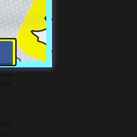
j. A
adu.
ię z
łych
poza
ncje
ęciu
ej –