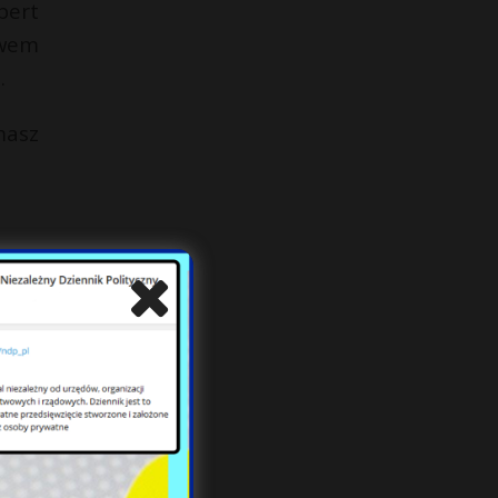
bert
twem
.
masz
zej.
zego
rzez
daje