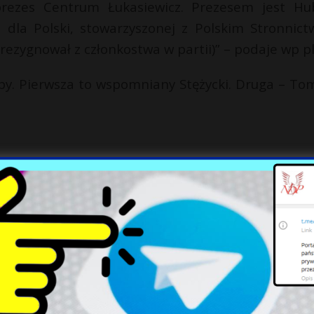
prezes Centrum Łukasiewicz. Prezesem jest Hu
m dla Polski, stowarzyszonej z Polskim Stronnic
ezygnował z członkostwa w partii)” – podaje wp pl
oby. Pierwsza to wspomniany Stężycki. Druga – To
anżą lotniczą, ale wyłącznie od strony zarządc
zymi. W ostatnim czasie był p.o. szefa portu lotnic
wisk na stanowiska w spółkach kontrolowanych p
ł o nim: 'faworyt premiera Donalda Tuska’” – po