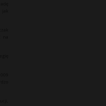
radę
 jak
czak
ć na
egię
2009
rdzo
cji,