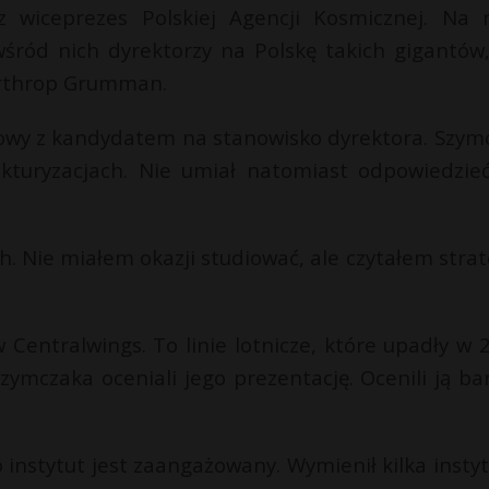
 wiceprezes Polskiej Agencji Kosmicznej. Na 
 wśród nich dyrektorzy na Polskę takich gigantów,
orthrop Grumman.
owy z kandydatem na stanowisko dyrektora. Szym
ukturyzacjach. Nie umiał natomiast odpowiedzie
. Nie miałem okazji studiować, ale czytałem strat
 Centralwings. To linie lotnicze, które upadły w 
zymczaka oceniali jego prezentację. Ocenili ją ba
 instytut jest zaangażowany. Wymienił kilka instytu