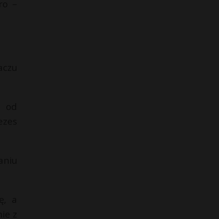
ro –
aczu
a od
ezes
aniu
ę, a
ie z