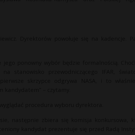
iewicz. Dyrektorów powołuje się na kadencje. P
że jego ponowny wybór będzie formalnością. Choć
 na stanowisko przewodniczącego IFAR, świat
j pierwsze skrzypce odgrywa NASA, i to właśnie
nym kandydatem” – czytamy.
 wyglądać procedura wyboru dyrektora.
sie, następnie zbiera się komisja konkursowa, k
ceniony kandydat prezentuje się przed Radą Insty