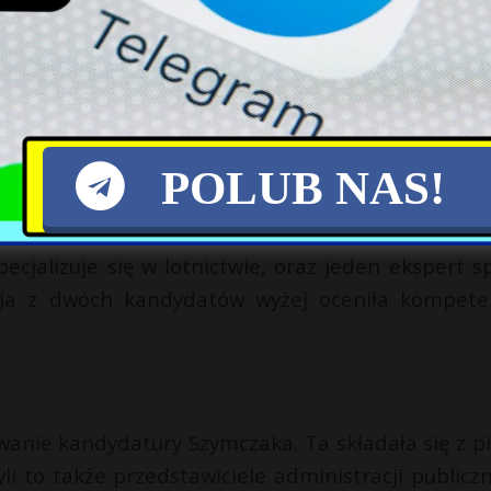
tomiast Szymczak należy do partii polityczne
entrum Łukasiewicz nie chciało podać jego skł
aborach jest powoływana komisja składająca s
POLUB NAS!
zewnętrznego”.
d komisji wchodziło troje pracowników podleg
ecjalizuje się w lotnictwie, oraz jeden ekspert s
misja z dwóch kandydatów wyżej oceniła kompete
wanie kandydatury Szymczaka. Ta składała się z pi
yli to także przedstawiciele administracji publiczn