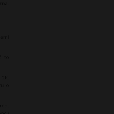
zna.
mami
ć to
 2K.
ru o
ród,
ncji