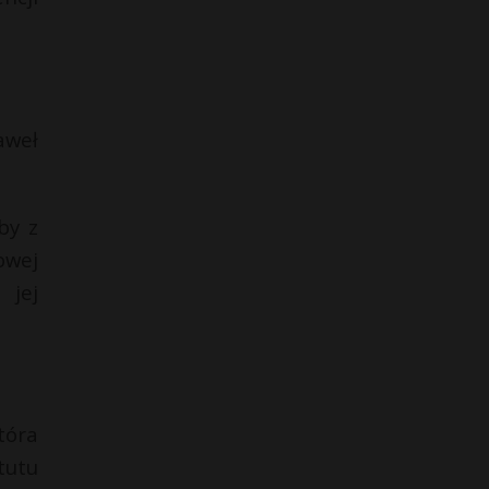
aweł
by z
owej
 jej
tóra
tutu