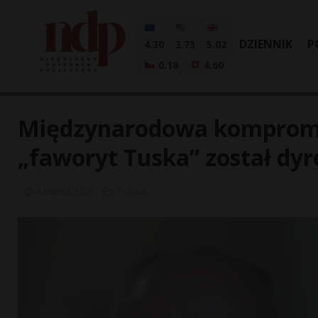
DZIENNIK
P
4.30
3.73
5.02
0.18
4.60
Międzynarodowa kompromita
„faworyt Tuska” został dy
4 marca, 2025
Polska