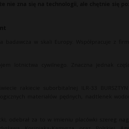
 nie zna się na technologii, ale chętnie się po
ent
ka badawcza w skali Europy. Współpracuje z fir
ojem lotnictwa cywilnego. Znaczna jednak częś
 świecie rakiecie suborbitalnej ILR-33 BURSZTYN
ologicznych materiałów pędnych, nadtlenek wodo
cki, odebrał za to w imieniu placówki szereg nag
ysława Kosiniaka-Kamysza oraz Polskiej Age