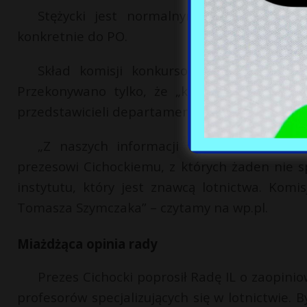
Stężycki jest normalnym obywatelem. Na
konkretnie do PO.
Skład komisji konkursowej jest tajny. C
Przekonywano tylko, że „każdorazowo przy n
przedstawicieli departamentów CŁ i eksperta 
„Z naszych informacji wynika, że w skła
prezesowi Cichockiemu, z których żaden nie sp
instytutu, który jest znawcą lotnictwa. Ko
Tomasza Szymczaka” – czytamy na wp.pl.
Miażdżąca opinia rady
Prezes Cichocki poprosił Radę IL o zaopinio
profesorów specjalizujących się w lotnictwie. B