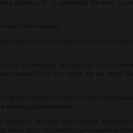
Muszę przyznać, że to odpowiedź dla mnie na ze
o nowych technologiach.
 odróżniłby silnika odrzutowca od silnika w odkurz
.
chocki przekonywał, że Szymczak to specjalist
ada zapytała, czy w IŁ dzieje się coś złego. Pr
 12 głosów oddano, z czego 10 było przeciw powoł
nie poparł jego kandydatury.
i stwierdził, że rada tylko opiniuje kandydatur
go dnia o godz. 18 zostało zorganizowane spotkan