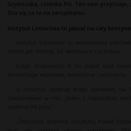
Szymczaka, członka PO. Ten sam przyznaje, że
Zna się za to na zarządzaniu.
Instytut Lotnictwa to jakość na cały kontyn
Instytut Lotnictwa to nowoczesna placów
takimi jak: Boeing, GE Aerospace czy Airbus.
Część działalności IL to prace nad rozw
technologie wojskowe, kosmiczne i nuklearne.
IL ostatnio zasłynął dzięki pierwszej na
Zastosowano w niej „jeden z najbardziej ek
stężeniu 98 proc.”.
„Ówczesny dyrektor instytutu, Paweł Stęży
m.in. od ministra obrony narodowej Wład