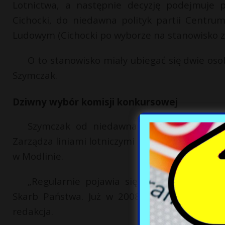
Lotnictwa, a następnie decyzję podejmuje 
Cichocki, do niedawna polityk partii Centru
Ludowym (Cichocki po wyborze na stanowisko zr
O to stanowisko miały ubiegać się dwie os
Szymczak.
Dziwny wybór komisji konkursowej
Szymczak od niedawna związany jest z br
Zarządza liniami lotniczymi oraz portami lotnic
w Modlinie.
„Regularnie pojawia się na giełdzie naz
Skarb Państwa. Już w 2008 r. 'Parkiet’ pisa
redakcja.