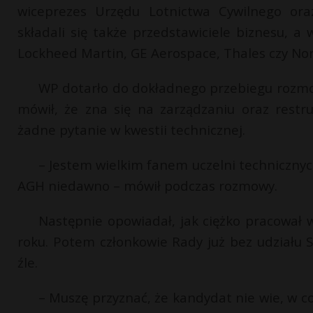
wiceprezes Urzędu Lotnictwa Cywilnego oraz
składali się także przedstawiciele biznesu, a
Lockheed Martin, GE Aerospace, Thales czy N
WP dotarło do dokładnego przebiegu rozm
mówił, że zna się na zarządzaniu oraz restr
żadne pytanie w kwestii technicznej.
– Jestem wielkim fanem uczelni technicznych
AGH niedawno – mówił podczas rozmowy.
Następnie opowiadał, jak ciężko pracował w
roku. Potem członkowie Rady już bez udziału S
źle.
– Muszę przyznać, że kandydat nie wie, w co