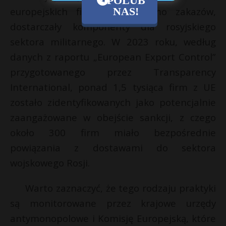
europejskich firm, które, mimo zakazów,
NAS!
dostarczały komponenty dla rosyjskiego
sektora militarnego. W 2023 roku, według
danych z raportu „European Export Control”
przygotowanego przez Transparency
International, ponad 1,5 tysiąca firm z UE
zostało zidentyfikowanych jako potencjalnie
zaangażowane w obejście sankcji, z czego
około 300 firm miało bezpośrednie
powiązania z dostawami do sektora
wojskowego Rosji.
Warto zaznaczyć, że tego rodzaju praktyki
są monitorowane przez krajowe urzędy
antymonopolowe i Komisję Europejską, które