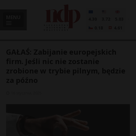
MENU
4.30
3.72
5.03
0.18
4.61
GAŁAŚ: Zabijanie europejskich
firm. Jeśli nic nie zostanie
zrobione w trybie pilnym, będzie
i
za późno
16 stycznia, 2025
l