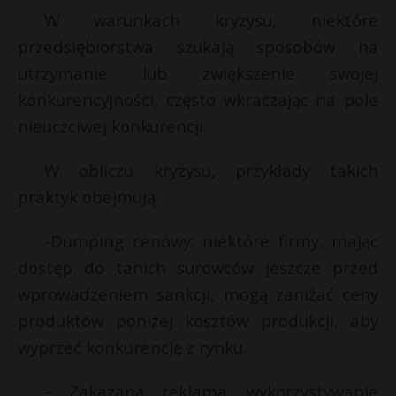
t
W warunkach kryzysu, niektóre
r
r
przedsiębiorstwa szukają sposobów na
utrzymanie lub zwiększenie swojej
s
konkurencyjności, często wkraczając na pole
s
nieuczciwej konkurencji.
W obliczu kryzysu, przykłady takich
praktyk obejmują:
-Dumping cenowy: niektóre firmy, mając
dostęp do tanich surowców jeszcze przed
wprowadzeniem sankcji, mogą zaniżać ceny
produktów poniżej kosztów produkcji, aby
wyprzeć konkurencję z rynku.
– Zakazana reklama: wykorzystywanie