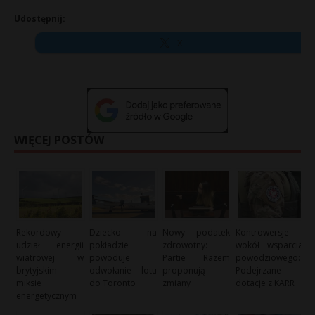
Udostępnij:
X
WIĘCEJ POSTÓW
Rekordowy
Dziecko na
Nowy podatek
Kontrowersje
udział energii
pokładzie
zdrowotny:
wokół wsparcia
wiatrowej w
powoduje
Partie Razem
powodziowego:
brytyjskim
odwołanie lotu
proponują
Podejrzane
miksie
do Toronto
zmiany
dotacje z KARR
energetycznym