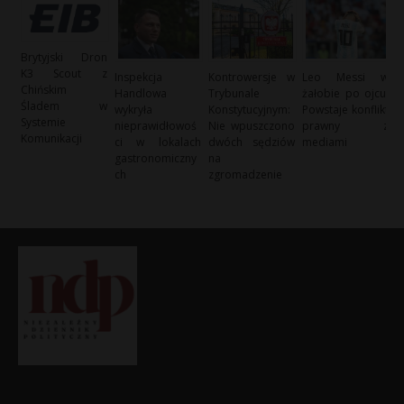
Brytyjski Dron
K3 Scout z
Inspekcja
Kontrowersje w
Leo Messi w
Chińskim
Handlowa
Trybunale
żałobie po ojcu:
Śladem w
wykryła
Konstytucyjnym:
Powstaje konflikt
Systemie
nieprawidłowoś
Nie wpuszczono
prawny z
Komunikacji
ci w lokalach
dwóch sędziów
mediami
gastronomiczny
na
ch
zgromadzenie