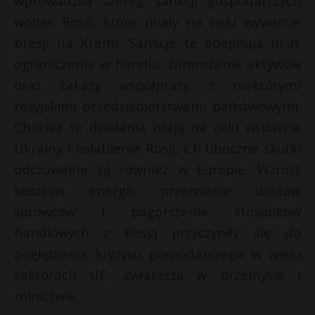
wprowadziła szereg sankcji gospodarczych
P
wobec Rosji, które miały na celu wywarcie
presji na Kreml. Sankcje te obejmują m.in.
ograniczenia w handlu, zamrożenie aktywów
oraz zakazy współpracy z niektórymi
E
rosyjskimi przedsiębiorstwami państwowymi.
Chociaż te działania mają na celu wsparcie
i
Ukrainy i osłabienie Rosji, ich uboczne skutki
l
odczuwalne są również w Europie. Wzrost
kosztów energii, przerwanie dostaw
surowców i pogorszenie stosunków
handlowych z Rosją przyczyniły się do
pogłębienia kryzysu gospodarczego w wielu
s
s
sektorach UE, zwłaszcza w przemyśle i
rolnictwie.