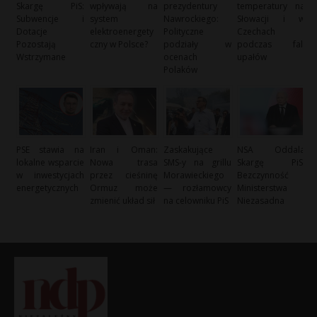
Skargę PiS:
wpływają na
prezydentury
temperatury na
Subwencje i
system
Nawrockiego:
Słowacji i w
Dotacje
elektroenergety
Polityczne
Czechach
Pozostają
czny w Polsce?
podziały w
podczas fali
Wstrzymane
ocenach
upałów
Polaków
PSE stawia na
Iran i Oman:
Zaskakujące
NSA Oddala
lokalne wsparcie
Nowa trasa
SMS-y na grillu
Skargę PiS:
w inwestycjach
przez cieśninę
Morawieckiego
Bezczynność
energetycznych
Ormuz może
— rozłamowcy
Ministerstwa
zmienić układ sił
na celowniku PiS
Niezasadna