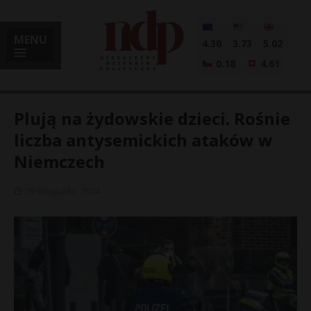
MENU
4.30
3.73
5.02
0.18
4.61
Plują na żydowskie dzieci. Rośnie
liczba antysemickich ataków w
Niemczech
i
29 listopada, 2024
l