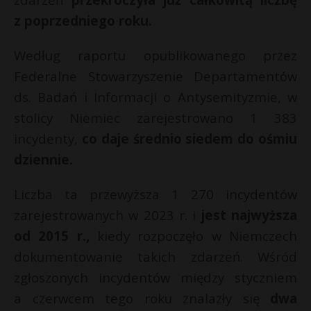
P
z poprzedniego roku.
Według raportu opublikowanego przez
Federalne Stowarzyszenie Departamentów
E
ds. Badań i Informacji o Antysemityzmie, w
s
stolicy Niemiec zarejestrowano 1 383
s
i
incydenty,
co daje średnio siedem do ośmiu
l
dziennie.
Liczba ta przewyższa 1 270 incydentów
zarejestrowanych w 2023 r. i
jest najwyższa
od 2015 r.,
kiedy rozpoczęło w Niemczech
t
dokumentowanie takich zdarzeń. Wśród
zgłoszonych incydentów między styczniem
a czerwcem tego roku znalazły się
dwa