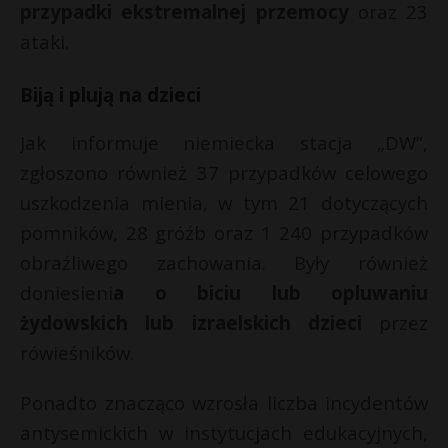
t
przypadki ekstremalnej przemocy
oraz 23
ataki.
r
Biją i plują na dzieci
s
s
Jak informuje niemiecka stacja „DW”,
zgłoszono również 37 przypadków celowego
uszkodzenia mienia, w tym 21 dotyczących
pomników, 28 gróźb oraz 1 240 przypadków
obraźliwego zachowania. Były również
doniesieni
a o biciu lub opluwaniu
żydowskich lub izraelskich dzieci
przez
rówieśników.
Ponadto znacząco wzrosła liczba incydentów
antysemickich w instytucjach edukacyjnych,