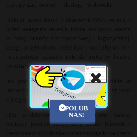
Europy Zachodnie” – dodaje Popławski.
Doktor Jacek Karcz z Akademii WSB zwraca z
kolei uwagę na recesję, która jest odczuwalna
w całej branży transportowej i logistycznej,
czego przykładem może być chociażby ok. 50-
procentowy spadek rok do roku w liczbie
przetargów magazynowych.
Jak dodaje, obecnie liczymy na odbicie w
imporcie w III-IV kwartale 2025 r., co jest dość
odległą perspektywą.
POLUB
„Do problemów polskich portów należy
NAS!
doliczyć jeszcze rezygnację przez Maersk z
bezpośrednich dostaw oceanicznych na rzecz