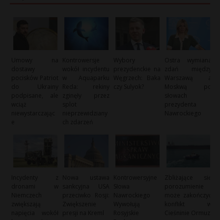
Umowy na
Kontrowersje
Wybory
Ostra wymiana
dostawy
wokół incydentu
prezydenckie na
zdań między
pocisków Patriot
w Aquaparku
Węgrzech: Baka
Warszawą a
do Ukrainy
Reda: rekiny
czy Sulyok?
Moskwą po
podpisane, ale
zginęły przez
słowach
wciąż
splot
prezydenta
niewystarczając
nieprzewidziany
Nawrockiego
e
ch zdarzeń
Incydenty z
Nowa ustawa
Kontrowersyjne
Zbliżające się
dronami w
sankcyjna USA
Słowa
porozumienie
Niemczech
przeciwko Rosji:
Nawrockiego
może zakończyć
zwiększają
Zwiększenie
Wywołują
konflikt w
napięcia wokół
presji na Kreml
Rosyjskie
Cieśninie Ormuz