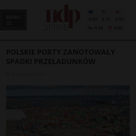
MENU
4.30
3.73
5.02
0.18
4.60
POLSKIE PORTY ZANOTOWAŁY
SPADKI PRZEŁADUNKÓW
i
14 listopada, 2024
l