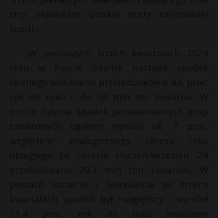
P
trzy największe polskie porty zanotowały
spadki.
„W pierwszych trzech kwartałach 2024
E
roku w Porcie Gdańsk nastąpił spadek
łącznego wolumenu przeładunków o 4,6 proc.
i
rok do roku – do 58 mln ton towarów. W
l
porcie Gdynia spadek przeładowanych grup
towarowych ogółem wyniósł ok. 7 proc.
względem analogicznego okresu roku
ubiegłego (w okresie styczeń-wrzesień ’24
E
przeładowano 20,3 mln ton towarów). W
portach Szczecin i Świnoujście po trzech
i
l
kwartałach spadek był najgłębszy i wyniósł
E
11,4 proc. rok do roku (wolumen