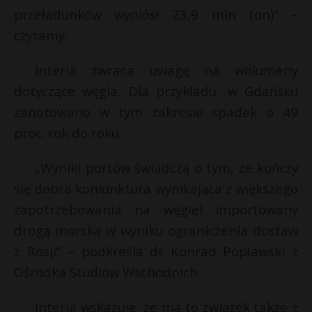
t
przeładunków wyniósł 23,9 mln ton)” –
i
r
l
czytamy.
s
Interia zwraca uwagę na wolumeny
s
dotyczące węgla. Dla przykładu, w Gdańsku
zanotowano w tym zakresie spadek o 49
t
proc. rok do roku.
„Wyniki portów świadczą o tym, że kończy
się dobra koniunktura wynikająca z większego
zapotrzebowania na węgiel importowany
drogą morską w wyniku ograniczenia dostaw
z Rosji” – podkreśla dr Konrad Popławski z
Ośrodka Studiów Wschodnich.
Interia wskazuje, że ma to związek także z