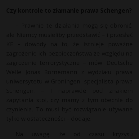
t
Czy kontrole to złamanie prawa Schengen?
r
– Prawnie te działania mogą się obronić,
s
ale Niemcy musieliby przedstawić – i przesłać
s
KE – dowody na to, że istnieje poważne
zagrożenie ich bezpieczeństwa ze względu na
zagrożenie terrorystyczne – mówi Deutsche
Welle Jonas Bornemann z wydziału prawa
uniwersytetu w Groningen, specjalista prawa
Schengen. – I naprawdę pod znakiem
zapytania stoi, czy mamy z tym obecnie do
czynienia. To musi być rozwiązanie używane
tylko w ostateczności – dodaje.
Na uwagę, że od czasu kryzysu