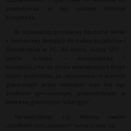
P
powiedzenia w tej sprawie Komisja
Europejska.
t
W odpowiedzi przesłanej Deutsche Welle
E
z niemieckiej delegacji do frakcji Socjalistów i
Demokratów w PE, do której należy SPD –
i
partia Scholza – europosłanka i
l
koordynatorka do spraw wewnętrznych Birgit
Sippel podkreśliła, że „wprowadzenie kontroli
granicznych przez niemiecki rząd ma być
środkiem tymczasowym, przewidzianym w
kodeksie granicznym Schengen”.
Sprawdziliśmy, czy Niemcy swoim
„środkiem tymczasowym” łamią prawo UE.