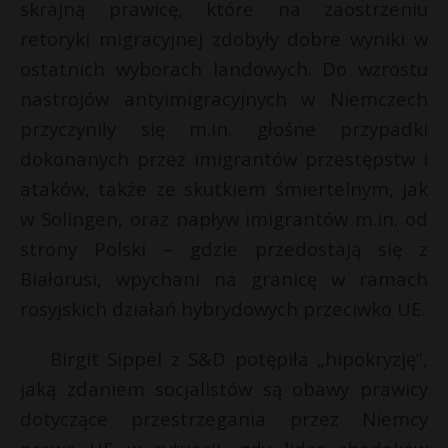
skrajną prawicę, które na zaostrzeniu
retoryki migracyjnej zdobyły dobre wyniki w
ostatnich wyborach landowych. Do wzrostu
nastrojów antyimigracyjnych w Niemczech
przyczyniły się m.in. głośne przypadki
dokonanych przez imigrantów przestępstw i
ataków, także ze skutkiem śmiertelnym, jak
w Solingen, oraz napływ imigrantów m.in. od
strony Polski – gdzie przedostają się z
Białorusi, wpychani na granicę w ramach
rosyjskich działań hybrydowych przeciwko UE.
Birgit Sippel z S&D potępiła „hipokryzję”,
jaką zdaniem socjalistów są obawy prawicy
dotyczące przestrzegania przez Niemcy