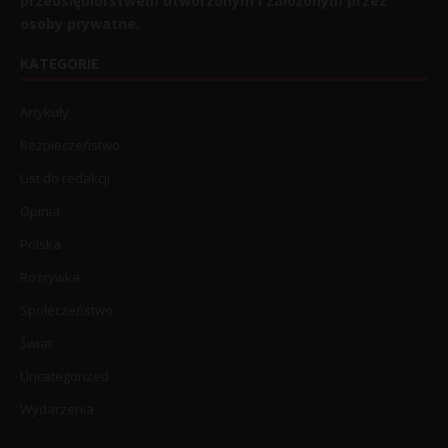
przedsiębiorstwem utworzonym i założonym przez
osoby prywatne.
KATEGORIE
Artykuły
Bezpieczeństwo
List do redakcji
Opinia
Polska
Rozrywka
Społeczeństwo
Świat
Uncategorized
Wydarzenia