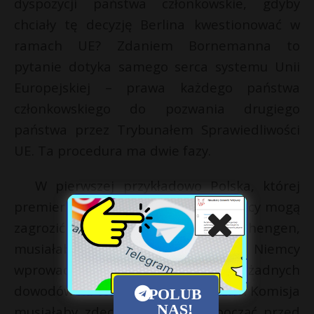
dyspozycji państwa członkowskie, gdyby
chciały tę decyzję Berlina kwestionować w
ramach UE? Zdaniem Bornemanna to
pytanie dotyka samego serca systemu Unii
Europejskiej – prawa każdego państwa
członkowskiego do pozwania drugiego
państwa przez Trybunałem Sprawiedliwości
UE. Ta procedura ma dwie fazy.
W pierwszej przykładowo Polska, której
premier Donald Tusk ocenił, że Niemcy mogą
zagrozić całemu systemowi Schengen,
musiałaby przekonać KE, że Niemcy
wprowadzili kontrole graniczne bez żadnych
dowodów na to, że było to konieczne. Komisja
POLUB
NAS!
musiałaby zdecydować, czy rozpocząć przed