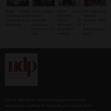
Nowe sankcje
Sporny dialog o
Łukasz Gibała
USA: Putin może
USA wobec Rosji
polsko-
ponownie
testować
i Iranu: kluczowy
ukraińskiej
startuje w
spójność NATO
krok Senatu
współpracy
wyborach na
w
obronnej z USA
prezydenta
nadchodzących
w tle
Krakowa
latach
Portal niezależny od instytucji państwowych,
organizacji rządowych. Dziennik jest prywatnym