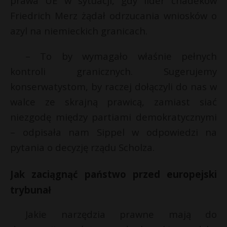
prawa UE w sytuacji, gdy lider chadeków
Friedrich Merz żądał odrzucania wniosków o
azyl na niemieckich granicach.
– To by wymagało właśnie pełnych
kontroli granicznych. Sugerujemy
konserwatystom, by raczej dołączyli do nas w
walce ze skrajną prawicą, zamiast siać
niezgodę między partiami demokratycznymi
– odpisała nam Sippel w odpowiedzi na
pytania o decyzję rządu Scholza.
Jak zaciągnąć państwo przed europejski
trybunał
Jakie narzędzia prawne mają do