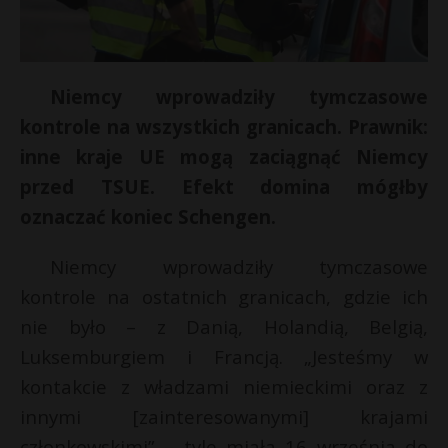
Niemcy wprowadziły tymczasowe
kontrole na wszystkich granicach. Prawnik:
inne kraje UE mogą zaciągnąć Niemcy
przed TSUE. Efekt domina mógłby
oznaczać koniec Schengen.
Niemcy wprowadziły tymczasowe
kontrole na ostatnich granicach, gdzie ich
nie było – z Danią, Holandią, Belgią,
Luksemburgiem i Francją. „Jesteśmy w
kontakcie z władzami niemieckimi oraz z
r
innymi [zainteresowanymi] krajami
członkowskimi” – tyle miała 16 września do