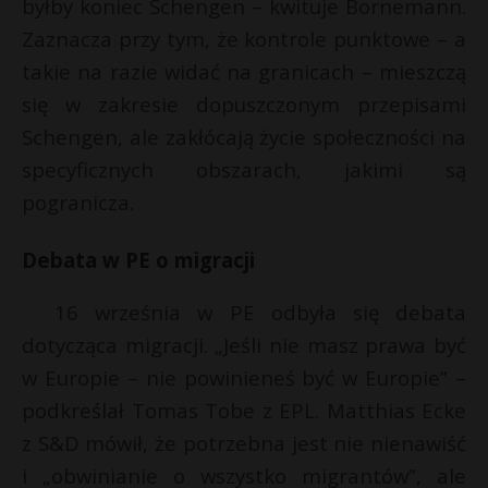
byłby koniec Schengen – kwituje Bornemann.
Zaznacza przy tym, że kontrole punktowe – a
takie na razie widać na granicach – mieszczą
się w zakresie dopuszczonym przepisami
Schengen, ale zakłócają życie społeczności na
specyficznych obszarach, jakimi są
pogranicza.
Debata w PE o migracji
16 września w PE odbyła się debata
dotycząca migracji. „Jeśli nie masz prawa być
w Europie – nie powinieneś być w Europie” –
podkreślał Tomas Tobe z EPL. Matthias Ecke
z S&D mówił, że potrzebna jest nie nienawiść
i „obwinianie o wszystko migrantów”, ale