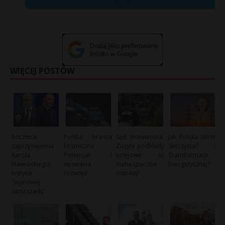
X
WIĘCEJ POSTÓW
Rocznica
Polska branża
Sąd potwierdza:
Jak Polska Może
zaprzysiężenia
kosmiczna:
Zużyte podkłady
Skorzystać z
Karola
Potencjał i
kolejowe to
Transformacji
Nawrockiego:
wyzwania
niebezpieczne
Energetycznej?
krytyka
rozwoju
odpady
'sejmowej
zamrażarki’