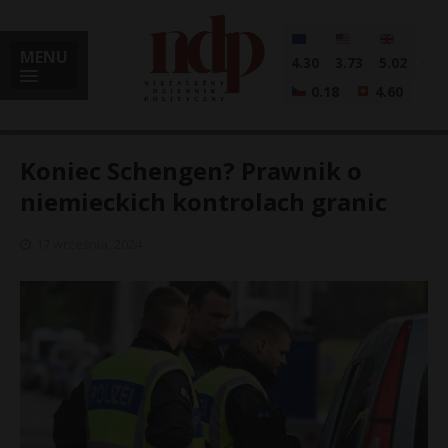
MENU
4.30
3.73
5.02
0.18
4.60
Koniec Schengen? Prawnik o
niemieckich kontrolach granic
i
17 września, 2024
l