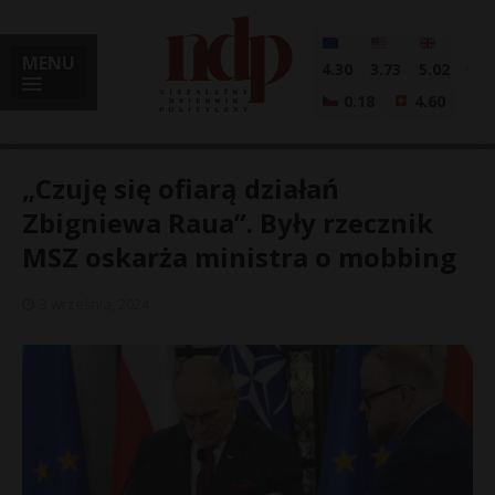
MENU
4.30
3.73
5.02
0.18
4.60
„Czuję się ofiarą działań
Zbigniewa Raua”. Były rzecznik
MSZ oskarża ministra o mobbing
i
3 września, 2024
l