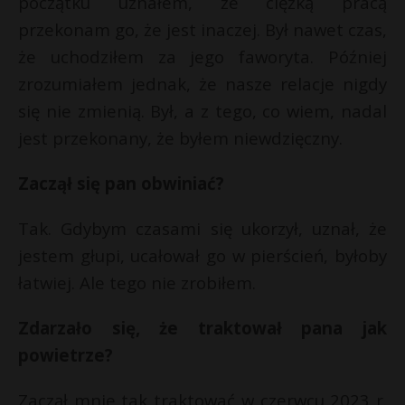
początku uznałem, że ciężką pracą
przekonam go, że jest inaczej. Był nawet czas,
że uchodziłem za jego faworyta. Później
zrozumiałem jednak, że nasze relacje nigdy
się nie zmienią. Był, a z tego, co wiem, nadal
jest przekonany, że byłem niewdzięczny.
Zaczął się pan obwiniać?
Tak. Gdybym czasami się ukorzył, uznał, że
jestem głupi, ucałował go w pierścień, byłoby
łatwiej. Ale tego nie zrobiłem.
Zdarzało się, że traktował pana jak
powietrze?
Zaczął mnie tak traktować w czerwcu 2023 r.