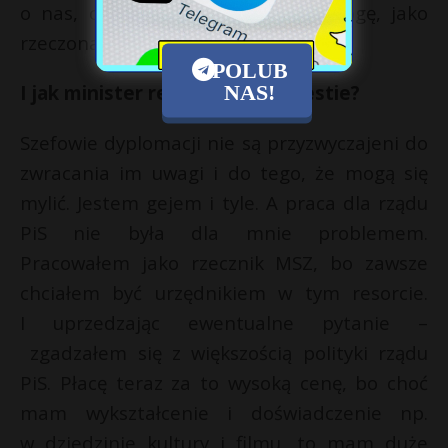
o nas, osobach LGBT. W końcu mogę, jako
rzeczona mniejszość.
POLUB
I jak minister reagował na sugestie?
NAS!
Szefowie dyplomacji nie są przyzwyczajeni do
zwracania im uwagi i do tego, że mogą się
mylić. Jestem gejem i tyle. A praca dla rządu
PiS nie była dla mnie problemem.
Pracowałem jako rzecznik MSZ, bo zawsze
chciałem być urzędnikiem w tym resorcie.
I uprzedzając ewentualne pytanie –
zgadzałem się z większością polityki rządu
PiS. Płacę teraz za to wysoką cenę, bo choć
mam wykształcenie i doświadczenie np.
w dziedzinie kultury i filmu, to mam duże