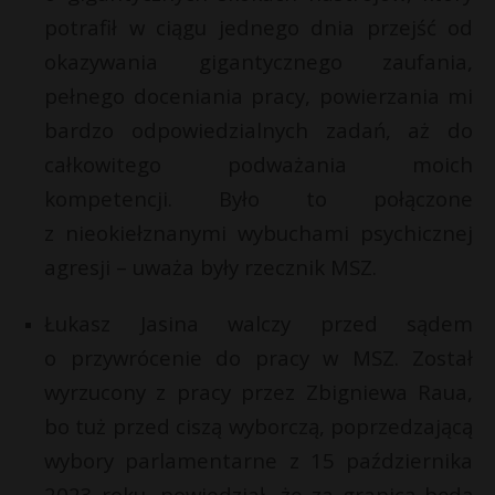
t
potrafił w ciągu jednego dnia przejść od
r
okazywania gigantycznego zaufania,
pełnego doceniania pracy, powierzania mi
s
bardzo odpowiedzialnych zadań, aż do
s
całkowitego podważania moich
kompetencji. Było to połączone
z nieokiełznanymi wybuchami psychicznej
agresji – uważa były rzecznik MSZ.
Łukasz Jasina walczy przed sądem
o przywrócenie do pracy w MSZ. Został
wyrzucony z pracy przez Zbigniewa Raua,
bo tuż przed ciszą wyborczą, poprzedzającą
wybory parlamentarne z 15 października
2023 roku, powiedział, że za granicą będą