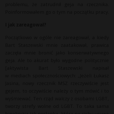
problemu, że zatrudnił geja na rzecznika.
Poinformowałem go o tym na początku pracy.
I jak zareagował?
Początkowo w ogóle nie zareagował, a kiedy
Bart Staszewski mnie zaatakował, prawica
zaczęła mnie bronić jako konserwatywnego
geja. Ale to akurat było wygodne politycznie
[aktywista Bart Staszewski napisał
w mediach społecznościowych: „Jeżeli Łukasz
Jasina, nowy rzecznik MSZ rzeczywiście jest
gejem, to oczywiście należy o tym mówić i to
wyśmiewać. Ten rząd walczy z osobami LGBT,
tworzy strefy wolne od LGBT. To taka sama
hipokryzja jak posłanka, która po cichu usuwa