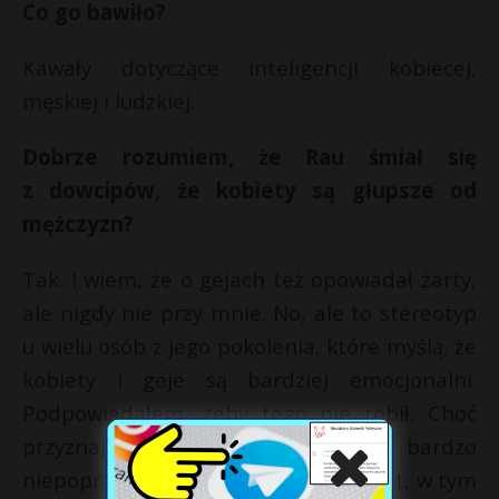
Co go bawiło?
Kawały dotyczące inteligencji kobiecej,
męskiej i ludzkiej.
Dobrze rozumiem, że Rau śmiał się
z dowcipów, że kobiety są głupsze od
mężczyzn?
Tak. I wiem, że o gejach też opowiadał żarty,
ale nigdy nie przy mnie. No, ale to stereotyp
u wielu osób z jego pokolenia, które myślą, że
kobiety i geje są bardziej emocjonalni.
Podpowiadałem, żeby tego nie robił. Choć
przyznaję, że i ja opowiadam bardzo
niepoprawne dowcipy na każdy temat, w tym