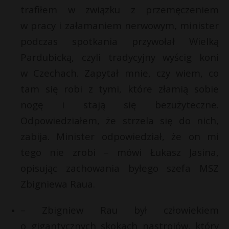
trafiłem w związku z przemęczeniem
P
w pracy i załamaniem nerwowym, minister
podczas spotkania przywołał Wielką
Pardubicką, czyli tradycyjny wyścig koni
E
E
w Czechach. Zapytał mnie, czy wiem, co
tam się robi z tymi, które złamią sobie
i
i
l
nogę i stają się bezużyteczne.
l
E
Odpowiedziałem, że strzela się do nich,
zabija. Minister odpowiedział, że on mi
i
l
tego nie zrobi – mówi Łukasz Jasina,
*
opisując zachowania byłego szefa MSZ
Zbigniewa Raua.
– Zbigniew Rau był człowiekiem
o gigantycznych skokach nastrojów, który