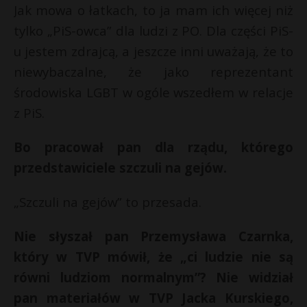
Jak mowa o łatkach, to ja mam ich więcej niż
tylko „PiS-owca” dla ludzi z PO. Dla części PiS-
u jestem zdrajcą, a jeszcze inni uważają, że to
niewybaczalne, że jako reprezentant
środowiska LGBT w ogóle wszedłem w relacje
z PiS.
Bo pracował pan dla rządu, którego
przedstawiciele szczuli na gejów.
„Szczuli na gejów” to przesada.
Nie słyszał pan Przemysława Czarnka,
który w TVP mówił, że „ci ludzie nie są
równi ludziom normalnym”? Nie widział
pan materiałów w TVP Jacka Kurskiego,