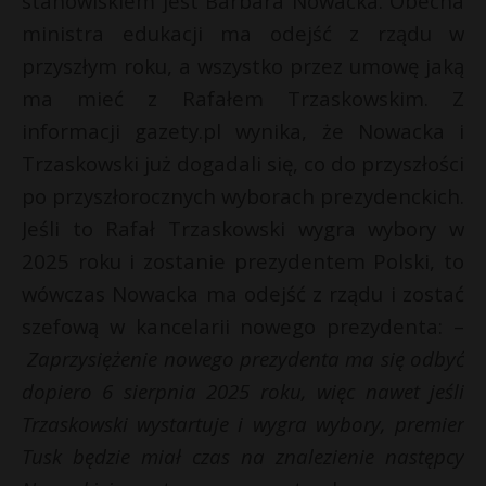
stanowiskiem jest Barbara Nowacka. Obecna
P
ministra edukacji ma odejść z rządu w
przyszłym roku, a wszystko przez umowę jaką
ma mieć z Rafałem Trzaskowskim. Z
informacji gazety.pl wynika, że Nowacka i
*
E
Trzaskowski już dogadali się, co do przyszłości
s
po przyszłorocznych wyborach prezydenckich.
i
s
Jeśli to Rafał Trzaskowski wygra wybory w
l
2025 roku i zostanie prezydentem Polski, to
wówczas Nowacka ma odejść z rządu i zostać
szefową w kancelarii nowego prezydenta: –
s
s
Zaprzysiężenie nowego prezydenta ma się odbyć
dopiero 6 sierpnia 2025 roku, więc nawet jeśli
Trzaskowski wystartuje i wygra wybory, premier
Tusk będzie miał czas na znalezienie następcy