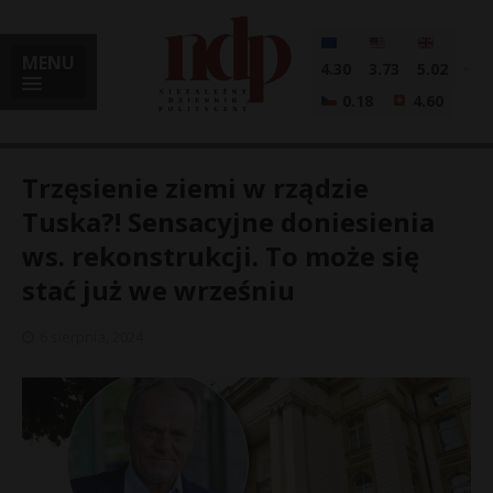
MENU
4.30
3.73
5.02
0.18
4.60
Trzęsienie ziemi w rządzie
Tuska?! Sensacyjne doniesienia
ws. rekonstrukcji. To może się
i
stać już we wrześniu
6 sierpnia, 2024
l