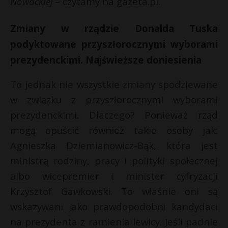
Nowackiej –
czytamy na gazeta.pl.
t
r
Zmiany w rządzie Donalda Tuska
podyktowane przyszłorocznymi wyborami
s
prezydenckimi. Najświeższe doniesienia
s
To jednak nie wszystkie zmiany spodziewane
w związku z przyszłorocznymi wyborami
prezydenckimi. Dlaczego? Ponieważ rząd
mogą opuścić również takie osoby jak:
Agnieszka Dziemianowicz-Bąk, która jest
ministrą rodziny, pracy i polityki społecznej
albo wicepremier i minister cyfryzacji
Krzysztof Gawkowski. To właśnie oni są
wskazywani jako prawdopodobni kandydaci
na prezydenta z ramienia lewicy. Jeśli padnie