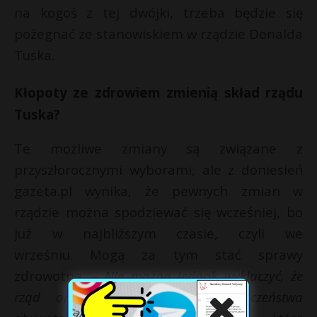
na kogoś z tej dwójki, trzeba będzie się
pożegnać ze stanowiskiem w rządzie Donalda
Tuska.
Kłopoty ze zdrowiem zmienią skład rządu
Tuska?
Te możliwe zmiany są związane z
przyszłorocznymi wyborami, ale z doniesień
gazeta.pl wynika, że pewnych zmian w
rządzie można spodziewać się wcześniej, bo
już w najbliższym czasie, czyli we
wrześniu. Mogą za tym stać sprawy
zdrowotne:
– Nie można jednak wykluczyć, że
rząd opuści ministerka ds. społeczeństwa