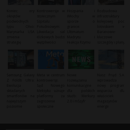
Koniec ery
Kontrowersje w
Hiszpania i
Rozbudowa
okrętów
stołecznym
Włochy w
infrastruktury
podwodnych
Szpitalu
sporze o
kolejowej pod
typu Ohio:
Południowym:
granice:
lotniskiem w
Marynarka USA
Likwidacja sal
Ultimatum
Baranowie:
zmienia
łóżkowych budzi
Madrytu i
kluczowe
strategię
wątpliwości
reakcja Rzymu
szczegóły i plany
Samsung Galaxy
Meta w centrum
Nowe
Nasz Prąd S.A.
Z Fold8 Ultra:
kontrowersji:
rozwiązania
wprowadza
Ewolucja
Sąd Nowego
komunikacyjne
nowy program
składanych
Meksyku uznaje
dla polskich
wsparcia dla
smartfonów na
platformy za
służb: Merkury
właścicieli
najwyższym
zagrożenie
2.0 i mSzyfr
magazynów
poziomie
społeczne
energii