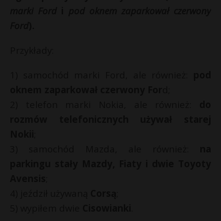
marki Ford
i
pod oknem zaparkował czerwony
P
Ford
).
Przykłady:
E
1) samochód marki Ford, ale również:
pod
oknem zaparkował czerwony For
d;
i
2) telefon marki Nokia, ale również:
do
l
rozmów telefonicznych używał starej
Nokii
;
3) samochód Mazda, ale również:
na
parkingu stały Mazdy, Fiaty i dwie Toyoty
Avensis
;
4) jeździł używaną
Corsą
;
E
5) wypiłem dwie
Cisowianki
.