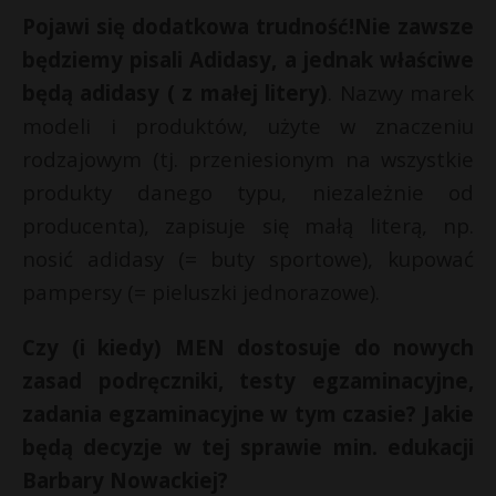
t
i
Pojawi się dodatkowa trudność!
Nie zawsze
l
r
E
będziemy pisali Adidasy, a jednak właściwe
będą adidasy ( z małej litery)
. Nazwy marek
s
i
modeli i produktów, użyte w znaczeniu
s
l
rodzajowym (tj. przeniesionym na wszystkie
produkty danego typu, niezależnie od
producenta), zapisuje się małą literą, np.
nosić adidasy (= buty sportowe), kupować
pampersy (= pieluszki jednorazowe).
Czy (i kiedy) MEN dostosuje do nowych
zasad podręczniki, testy egzaminacyjne,
zadania egzaminacyjne w tym czasie? Jakie
będą decyzje w tej sprawie min. edukacji
Barbary Nowackiej?