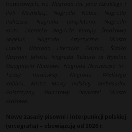
honorowych, np.
Nagroda im. Jana Karskiego i
Poli Nireńskiej
,
Nagroda Nobla
,
Nagroda
Pulitzera
,
Nagroda Templetona
,
Nagroda
Kioto
,
Literacka Nagroda Europy Środkowej
Angelus
,
Nagroda Artystyczna Miasta
Lublin
,
Nagroda Literacka Gdynia
,
Śląska
Nagroda Jakości
,
Nagroda Rektora za Wybitne
Osiągnięcia Naukowe
,
Nagroda Newsweeka im.
Teresy Torańskiej
,
Nagroda Wielkiego
Kalibru
,
Mistrz Mowy Polskiej
,
Ambasador
Polszczyzny
,
Honorowy Obywatel Miasta
Krakowa
.
Nowe zasady pisowni i interpunkcji polskiej
(ortografia) – obowiązują od 2026 r.