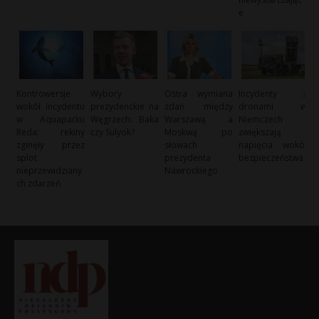
e
Kontrowersje
Wybory
Ostra wymiana
Incydenty z
wokół incydentu
prezydenckie na
zdań między
dronami w
w Aquaparku
Węgrzech: Baka
Warszawą a
Niemczech
Reda: rekiny
czy Sulyok?
Moskwą po
zwiększają
zginęły przez
słowach
napięcia wokół
splot
prezydenta
bezpieczeństwa
nieprzewidziany
Nawrockiego
ch zdarzeń