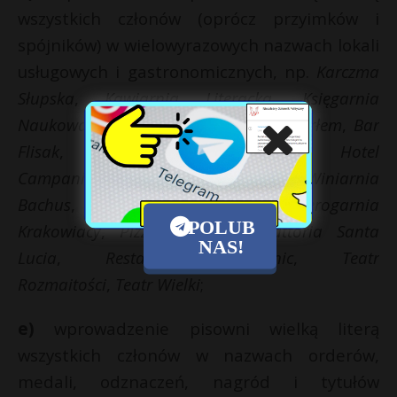
wszystkich członów (oprócz przyimków i
spójników) w wielowyrazowych nazwach lokali
usługowych i gastronomicznych, np.
Karczma
Słupska
,
Kawiarnia Literacka
,
Księgarnia
Naukowa
,
Kino Charlie
,
Apteka pod Orłem
,
Bar
Flisak
,
Hotel pod Różą
,
Hotel
Campanile
,
Restauracja pod Żaglami
,
Winiarnia
Bachus
,
Zajazd u Kmicica
,
Pierogarnia
POLUB
Krakowiacy
,
Pizzeria Napoli
,
Trattoria Santa
NAS!
Lucia
,
Restauracja Veganic
,
Teatr
Rozmaitości
,
Teatr Wielki
;
e)
wprowadzenie pisowni wielką literą
wszystkich członów w nazwach orderów,
medali, odznaczeń, nagród i tytułów