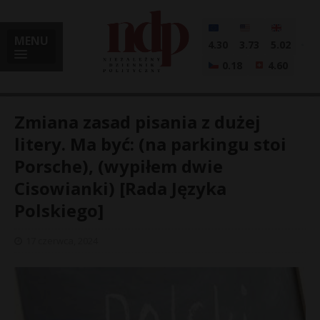
MENU
4.30
3.73
5.02
0.18
4.60
Zmiana zasad pisania z dużej
litery. Ma być: (na parkingu stoi
Porsche), (wypiłem dwie
i
Cisowianki) [Rada Języka
Polskiego]
l
17 czerwca, 2024