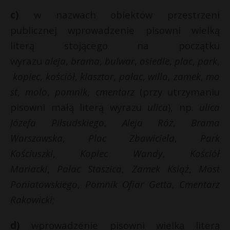
c)
w nazwach obiektów przestrzeni
publicznej wprowadzenie pisowni wielką
literą stojącego na początku
wyrazu
aleja
,
brama
,
bulwar
,
osiedle
,
plac
,
park
,
kopiec
,
kościół
,
klasztor
,
pałac
,
willa
,
zamek
,
mo
st
,
molo
,
pomnik
,
cmentarz
(przy utrzymaniu
pisowni małą literą wyrazu
ulica
), np.
ulica
Józefa Piłsudskiego
,
Aleja Róż
,
Brama
Warszawska
,
Plac Zbawiciela
,
Park
Kościuszki
,
Kopiec Wandy
,
Kościół
Mariacki
,
Pałac Staszica
,
Zamek Książ
,
Most
Poniatowskiego
,
Pomnik Ofiar Getta
,
Cmentarz
Rakowicki
;
d)
wprowadzenie pisowni wielką literą