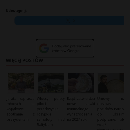
Udostępnij:
X
WIĘCEJ POSTÓW
Jurata zaprasza
Włoscy i polscy
Rząd zatwierdza
Umowy na
młodych na
piloci
nowe stawki
dostawy
wyjątkowe
przechwytują
minimalnego
pocisków Patriot
spotkanie z
rosyjskie
wynagrodzenia
do Ukrainy
prezydentem
samoloty nad
na 2027 rok
podpisane, ale
Bałtykiem
wciąż
niewystarczając