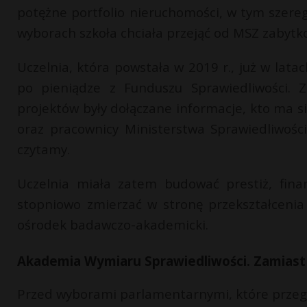
potężne portfolio nieruchomości, w tym szere
wyborach szkoła chciała przejąć od MSZ zabytko
Uczelnia, która powstała w 2019 r., już w lat
po pieniądze z Funduszu Sprawiedliwości. 
projektów były dołączane informacje, kto ma s
oraz pracownicy Ministerstwa Sprawiedliwoś
czytamy.
Uczelnia miała zatem budować prestiż, finan
stopniowo zmierzać w stronę przekształceni
ośrodek badawczo-akademicki.
Akademia Wymiaru Sprawiedliwości. Zamiast 
Przed wyborami parlamentarnymi, które przegr