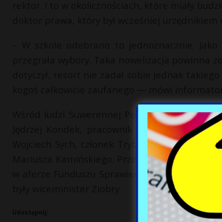
rektor. I to w okolicznościach, które miały bud
doktor prawa, który był wcześniej urzędnikiem w
– W szkole odebrano to jednoznacznie. Jako 
przegrała wybory. Taka nowelizacja powinna zo
dotyczył, resort nie zadał sobie jednak takiego
kogoś całkowicie zaufanego — mówi informator
Wśród ludzi Suwerennej Polski i szerzej Zjedno
Jędrzej Kondek, pracownik resortu Ziobry, Ma
Wojciech Sych, członek Trybunału Konstytucyjne
Mariusza Kamińskiego. Przez jakiś czas zajęcia
w aferze Funduszu Sprawiedliwości. Po przegra
były wiceminister Ziobry.
Udostępnij: