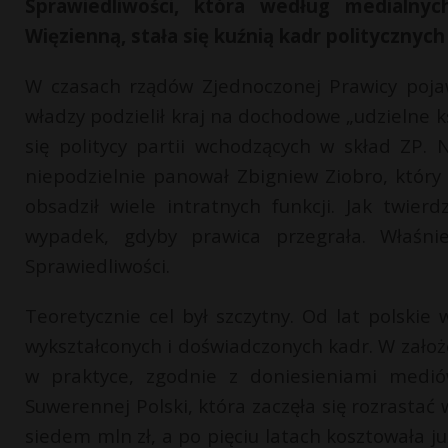
Sprawiedliwości, która według medialny
Więzienną, stała się kuźnią kadr politycznych
W czasach rządów Zjednoczonej Prawicy poja
władzy podzielił kraj na dochodowe „udzielne k
się politycy partii wchodzących w skład ZP. 
niepodzielnie panował Zbigniew Ziobro, który
obsadził wiele intratnych funkcji. Jak twier
wypadek, gdyby prawica przegrała. Właś
Sprawiedliwości.
Teoretycznie cel był szczytny. Od lat polskie
wykształconych i doświadczonych kadr. W założ
w praktyce, zgodnie z doniesieniami mediów
Suwerennej Polski, która zaczęła się rozrasta
siedem mln zł, a po pięciu latach kosztowała ju