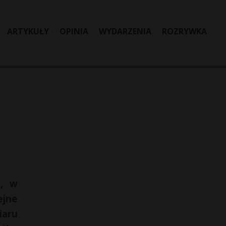
ARTYKUŁY
OPINIA
WYDARZENIA
ROZRYWKA
y, w
jne
aru