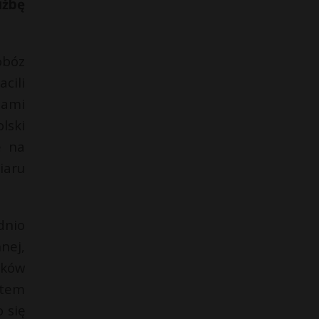
użbę
obóz
cili
iami
lski
ę na
iaru
dnio
nej,
yków
etem
 się