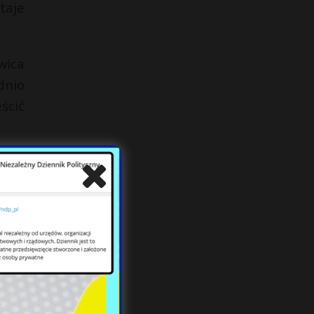
taje
wica
dnio
ścić
 też
bry,
tent
żona
cha,