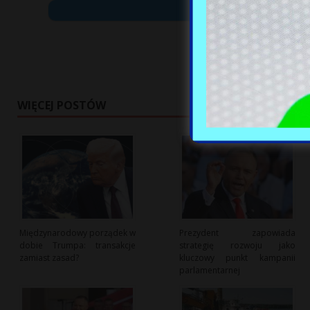
WIĘCEJ POSTÓW
Międzynarodowy porządek w
Prezydent zapowiada
dobie Trumpa: transakcje
strategię rozwoju jako
zamiast zasad?
kluczowy punkt kampanii
parlamentarnej