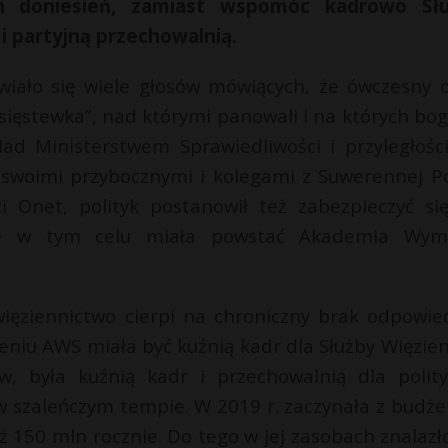
ch doniesień, zamiast wspomóc kadrowo Sł
 i partyjną przechowalnią.
wiało się wiele głosów mówiących, że ówczesny 
sięstewka”, nad którymi panowali i na których boga
Nad Ministerstwem Sprawiedliwości i przyległośc
 swoimi przybocznymi i kolegami z Suwerennej Po
dzi Onet, polityk postanowił też zabezpieczyć si
nie w tym celu miała powstać Akademia Wym
 więziennictwo cierpi na chroniczny brak odpowie
eniu AWS miała być kuźnią kadr dla Służby Więzien
, była kuźnią kadr i przechowalnią dla polit
ć w szaleńczym tempie. W 2019 r. zaczynała z budż
ż 150 mln rocznie. Do tego w jej zasobach znalazło