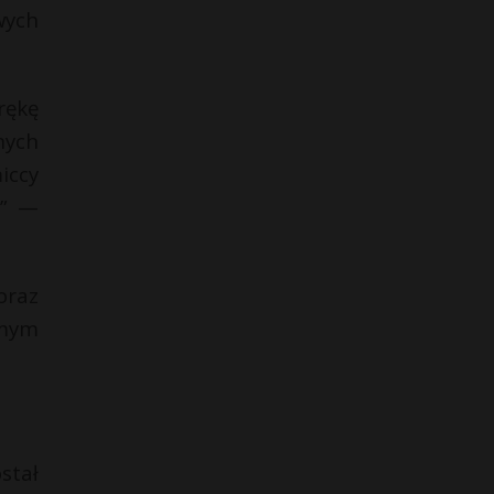
wych
rękę
nych
iccy
ą” —
oraz
amym
stał