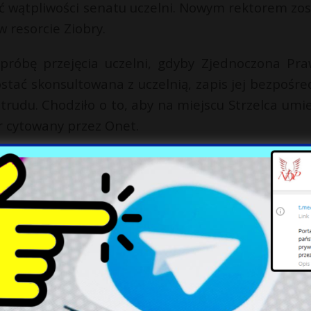
zić wątpliwości senatu uczelni. Nowym rektorem zos
 resorcie Ziobry.
próbę przejęcia uczelni, gdyby Zjednoczona Pra
stać skonsultowana z uczelnią, zapis jej bezpośre
 trudu. Chodziło o to, aby na miejscu Strzelca umie
 cytowany przez Onet.
czonej Prawicy, jacy przewijają się przez AWS, są
ria Dalkowska, córka wiceminister w resorcie Zio
go Julii Przyłębskiej, czy Martin Bożek, były asys
 na uczelni prowadzi też Urszula D., główna oskar
nych wyborach na uczelnię trafia też Piotr Cieplu