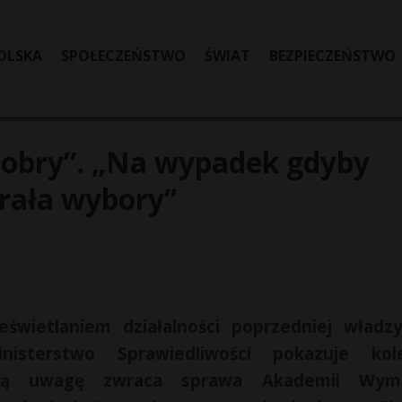
OLSKA
SPOŁECZEŃSTWO
ŚWIAT
BEZPIECZEŃSTWO
Ziobry”. „Na wypadek gdyby
rała wybory”
świetlaniem działalności poprzedniej władz
isterstwo Sprawiedliwości pokazuje kole
ólną uwagę zwraca sprawa Akademii Wymi