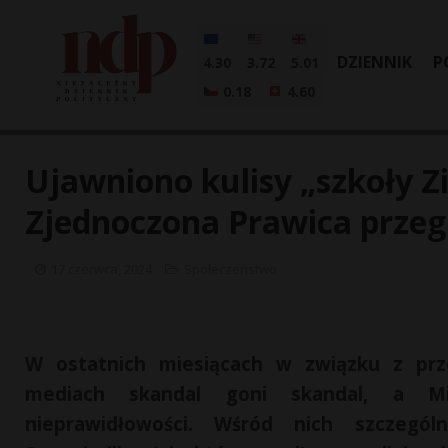
DZIENNIK
P
4.30
3.72
5.01
0.18
4.60
Ujawniono kulisy „szkoły 
Zjednoczona Prawica przeg
17 czerwca, 2024
Społeczeństwo
W ostatnich miesiącach w związku z prze
mediach skandal goni skandal, a Min
nieprawidłowości. Wśród nich szczeg