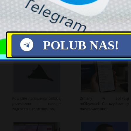
X
POLUB NAS!
Poważne naruszenia polskiej
Zmiany w aplikacji
przestrzeni – rosnące
mObywatel: Co użytkownicy
zagrożenie ze strony Rosji
muszą wiedzieć?