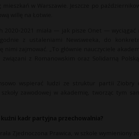
g mieszkań w Warszawie. Jeszcze po październiko
wą willę na Łotwie.
ach 2020-2021 miała — jak pisze Onet — wyciągać 
Zgodnie z ustaleniami Newsweeka, do konkret
ię nimi zajmować. „To głównie nauczyciele akadem
ci związani z Romanowskim oraz Solidarną Polsk
sowo wspierać ludzi ze struktur partii Ziobry 
a szkoły zawodowej w akademię, tworząc tym s
kuźni kadr partyjna przechowalnia?
ała Zjednoczona Prawica, w szkole wymieniony zo