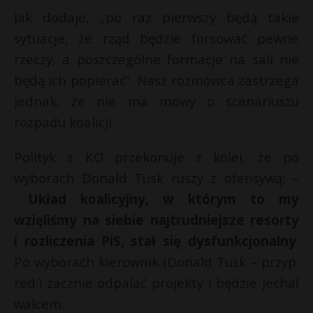
t
Jak dodaje, „po raz pierwszy będą takie
r
sytuacje, że rząd będzie forsować pewne
rzeczy, a poszczególne formacje na sali nie
s
będą ich popierać”. Nasz rozmówca zastrzega
s
jednak, że nie ma mowy o scenariuszu
rozpadu koalicji.
Polityk z KO przekonuje z kolei, że po
wyborach Donald Tusk ruszy z ofensywą: –
Układ koalicyjny, w którym to my
wzięliśmy na siebie najtrudniejsze resorty
i rozliczenia PiS, stał się dysfunkcjonalny
.
Po wyborach kierownik (Donald Tusk – przyp.
red.) zacznie odpalać projekty i będzie jechał
walcem.