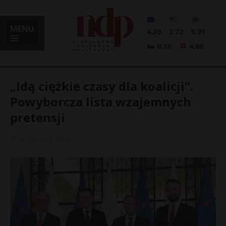
MENU
4.30
3.72
5.01
0.18
4.60
„Idą ciężkie czasy dla koalicji”.
Powyborcza lista wzajemnych
pretensji
i
10 czerwca, 2024
l