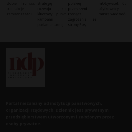
dobie Trumpa:
strategię
polskiej
mObywatel: Co
transakcje
rozwoju jako
przestrzeni –
użytkownicy
zamiast zasad?
kluczowy punkt
rosnące
muszą wiedzieć?
kampanii
zagrożenie ze
parlamentarnej
strony Rosji
Portal niezależny od instytucji państwowych,
organizacji rządowych. Dziennik jest prywatnym
przedsiębiorstwem utworzonym i założonym przez
osoby prywatne.