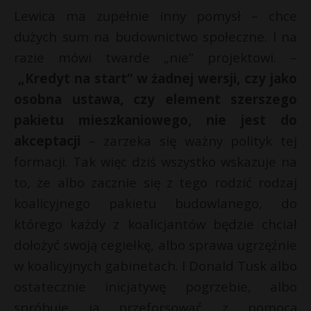
Lewica ma zupełnie inny pomysł – chce
dużych sum na budownictwo społeczne. I na
razie mówi twarde „nie” projektowi. –
„Kredyt na start” w żadnej wersji, czy jako
osobna ustawa, czy element szerszego
pakietu mieszkaniowego, nie jest do
akceptacji
– zarzeka się ważny polityk tej
formacji. Tak więc dziś wszystko wskazuje na
to, że albo zacznie się z tego rodzić rodzaj
koalicyjnego pakietu budowlanego, do
którego każdy z koalicjantów będzie chciał
dołożyć swoją cegiełkę, albo sprawa ugrzęźnie
w koalicyjnych gabinetach. I Donald Tusk albo
ostatecznie inicjatywę pogrzebie, albo
spróbuje ją przeforsować z pomocą