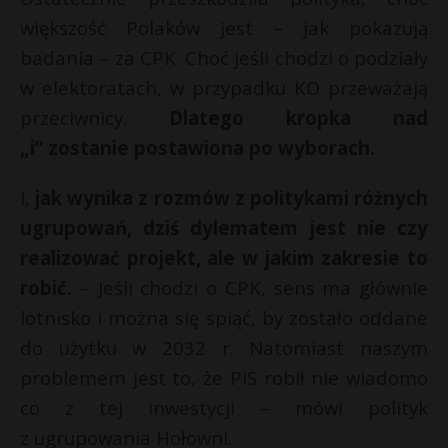
większość Polaków jest – jak pokazują
badania – za CPK. Choć jeśli chodzi o podziały
w elektoratach, w przypadku KO przeważają
przeciwnicy.
Dlatego kropka nad
„i” zostanie postawiona po wyborach.
I,
jak wynika z rozmów z politykami różnych
ugrupowań, dziś dylematem jest nie czy
realizować projekt, ale w jakim zakresie to
robić.
– Jeśli chodzi o CPK, sens ma głównie
lotnisko i można się spiąć, by zostało oddane
do użytku w 2032 r. Natomiast naszym
problemem jest to, że PiS robił nie wiadomo
co z tej inwestycji – mówi polityk
z ugrupowania Hołowni.