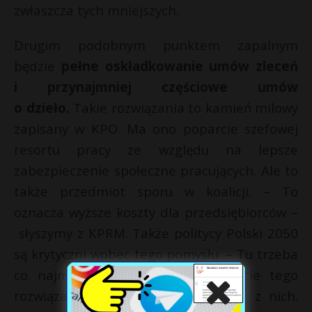
zwłaszcza tych mniejszych.
Drugim podobnym punktem zapalnym
będzie
pełne oskładkowanie umów zleceń
i przynajmniej częściowe umów
o dzieło.
Takie rozwiązania to kamień milowy
zapisany w KPO. Ma ono poparcie szefowej
resortu pracy ze względu na lepsze
zabezpieczenie społeczne pracujących. Ale to
także przedmiot sporu w koalicji. – To
oznacza wyższe koszty dla przedsiębiorców –
słyszymy z KPRM. Także politycy Polski 2050
są krytyczni wobec tego pomysłu. – Tu trzeba
co najmniej odłożyć wejście w życie tego
rozwiązania – słyszymy od jednego z nich.