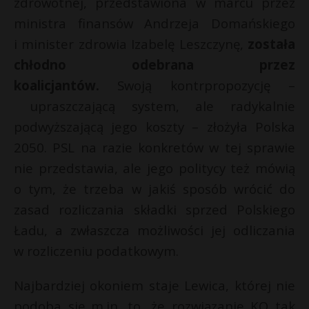
zdrowotnej, przedstawiona w marcu przez
ministra finansów Andrzeja Domańskiego
i minister zdrowia Izabelę Leszczynę,
została
chłodno odebrana przez
koalicjantów.
Swoją kontrpropozycję –
upraszczającą system, ale radykalnie
podwyższającą jego koszty – złożyła Polska
2050. PSL na razie konkretów w tej sprawie
nie przedstawia, ale jego politycy też mówią
o tym, że trzeba w jakiś sposób wrócić do
zasad rozliczania składki sprzed Polskiego
Ładu, a zwłaszcza możliwości jej odliczania
w rozliczeniu podatkowym.
Najbardziej okoniem staje Lewica, której nie
podoba się m.in. to, że rozwiązanie KO tak