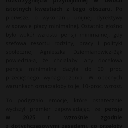
rozstrzygnięcia przynajmniej w dwóch
istotnych kwestiach z tego obszaru.
Po
pierwsze, o wykonaniu unijnej dyrektywy
w sprawie płacy minimalnej. Ostatnio głośno
było wokół wzrostu pensji minimalnej, gdy
szefowa resortu rodziny, pracy i polityki
społecznej Agnieszka Dziemianowicz-Bąk
powiedziała, że chciałaby, aby docelowa
pensja minimalna dążyła do 60 proc.
przeciętnego wynagrodzenia. W obecnych
warunkach oznaczałoby to jej 10-proc. wzrost.
To podgrzało emocje, które ostatecznie
wyciszył premier zapowiadając, że
pensja
w 2025 r. wzrośnie zgodnie
z dotychczasowymi zasadami, co przełoży