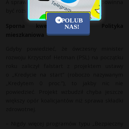
A sprawa przynajmniej teoretycznie powinna
być rozstrzygnięta w tym roku.
POLUB
Sporna kwestia nr 4: Polityka
NAS!
mieszkaniowa
Gdyby powiedzieć, że ówczesny minister
rozwoju Krzysztof Hetman (PSL) na początku
roku zaliczył falstart z projektem ustawy
o „Kredycie na start” (roboczo nazywanym
„Kredytem 0 proc.”), to jakby nic nie
powiedzieć. Projekt wzbudził chyba jeszcze
większy opór koalicjantów niż sprawa składki
zdrowotnej.
– Nigdy więcej programów typu „Bezpieczny