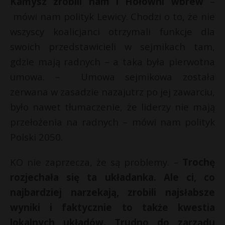
Kamysz zrobili nam i Hołowni wbrew
–
mówi nam polityk Lewicy. Chodzi o to, że nie
wszyscy koalicjanci otrzymali funkcje dla
swoich przedstawicieli w sejmikach tam,
gdzie mają radnych – a taka była pierwotna
umowa. – Umowa sejmikowa została
zerwana w zasadzie nazajutrz po jej zawarciu,
było nawet tłumaczenie, że liderzy nie mają
przełożenia na radnych – mówi nam polityk
Polski 2050.
KO nie zaprzecza, że są problemy. –
Trochę
rozjechała się ta układanka. Ale ci, co
najbardziej narzekają, zrobili najsłabsze
wyniki i faktycznie to także kwestia
lokalnych układów. Trudno do zarządu