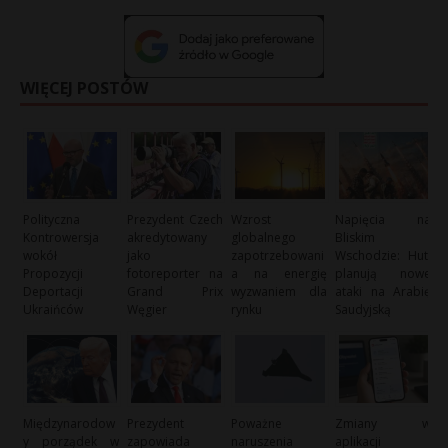
WIĘCEJ POSTÓW
Polityczna
Prezydent Czech
Wzrost
Napięcia na
Kontrowersja
akredytowany
globalnego
Bliskim
wokół
jako
zapotrzebowani
Wschodzie: Huti
Propozycji
fotoreporter na
a na energię
planują nowe
Deportacji
Grand Prix
wyzwaniem dla
ataki na Arabię
Ukraińców
Węgier
rynku
Saudyjską
Międzynarodow
Prezydent
Poważne
Zmiany w
y porządek w
zapowiada
naruszenia
aplikacji