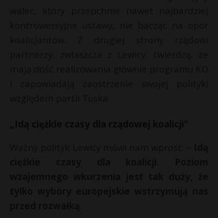
walec, który przepchnie nawet najbardziej
P
kontrowersyjne ustawy, nie bacząc na opór
koalicjantów. Z drugiej strony rządowi
partnerzy, zwłaszcza z Lewicy, twierdzą, że
E
mają dość realizowania głównie programu KO
s
i zapowiadają zaostrzenie swojej polityki
s
i
względem partii Tuska.
l
„Idą ciężkie czasy dla rządowej koalicji”
s
Ważny polityk Lewicy mówi nam wprost: –
Idą
s
ciężkie czasy dla koalicji. Poziom
wzajemnego wkurzenia jest tak duży, że
*
tylko wybory europejskie wstrzymują nas
przed rozwałką
.