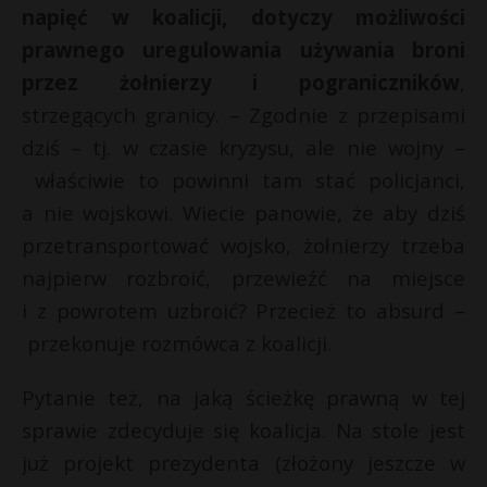
napięć w koalicji, dotyczy możliwości
prawnego uregulowania używania broni
przez żołnierzy i pograniczników
,
strzegących granicy. – Zgodnie z przepisami
dziś – tj. w czasie kryzysu, ale nie wojny –
właściwie to powinni tam stać policjanci,
a nie wojskowi. Wiecie panowie, że aby dziś
przetransportować wojsko, żołnierzy trzeba
najpierw rozbroić, przewieźć na miejsce
i z powrotem uzbroić? Przecież to absurd –
przekonuje rozmówca z koalicji.
Pytanie też, na jaką ścieżkę prawną w tej
sprawie zdecyduje się koalicja. Na stole jest
już projekt prezydenta (złożony jeszcze w