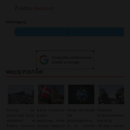
Źródło:
dw.com
Udostępnij:
X
WIĘCEJ POSTÓW
Kończą się
Dania rozszerza
Nowe obowiązki
Finlandia i
prace nad siecią
pobór
dla
bezpieczeństwo:
autostrad w
wojskowy: nowe
przedsiębiorcó
wsparcie
Polsce: nowości
zasady i większa
w w ramach
Ukrainy a własne