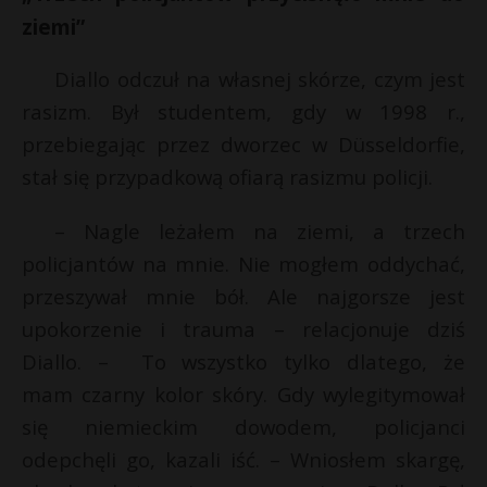
ziemi”
Diallo odczuł na własnej skórze, czym jest
rasizm. Był studentem, gdy w 1998 r.,
przebiegając przez dworzec w Düsseldorfie,
stał się przypadkową ofiarą rasizmu policji.
– Nagle leżałem na ziemi, a trzech
policjantów na mnie. Nie mogłem oddychać,
przeszywał mnie bół. Ale najgorsze jest
upokorzenie i trauma – relacjonuje dziś
Diallo. – To wszystko tylko dlatego, że
mam czarny kolor skóry. Gdy wylegitymował
się niemieckim dowodem, policjanci
odepchęli go, kazali iść. – Wniosłem skargę,