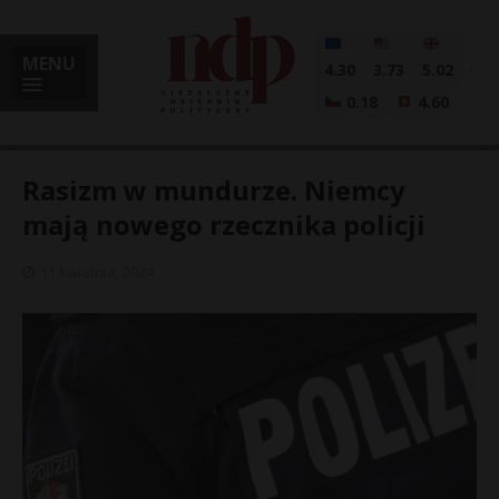
MENU
4.30
3.73
5.02
0.18
4.60
Rasizm w mundurze. Niemcy
mają nowego rzecznika policji
i
11 kwietnia, 2024
l