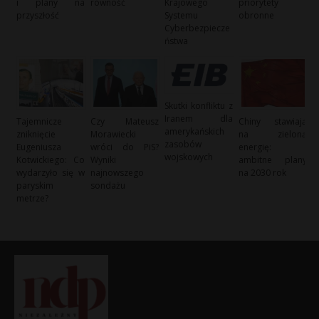
i plany na
równość
Krajowego
priorytety
przyszłość
Systemu
obronne
Cyberbezpiecze
ństwa
Skutki konfliktu z
Iranem dla
Tajemnicze
Czy Mateusz
Chiny stawiają
amerykańskich
zniknięcie
Morawiecki
na zieloną
zasobów
Eugeniusza
wróci do PiS?
energię:
wojskowych
Kotwickiego: Co
Wyniki
ambitne plany
wydarzyło się w
najnowszego
na 2030 rok
paryskim
sondażu
metrze?