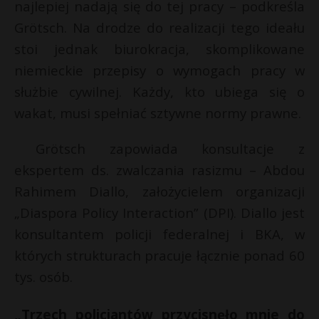
najlepiej nadają się do tej pracy – podkreśla
Grötsch. Na drodze do realizacji tego ideału
stoi jednak biurokracja, skomplikowane
niemieckie przepisy o wymogach pracy w
służbie cywilnej. Każdy, kto ubiega się o
wakat, musi spełniać sztywne normy prawne.
Grötsch zapowiada konsultacje z
ekspertem ds. zwalczania rasizmu – Abdou
Rahimem Diallo, założycielem organizacji
„Diaspora Policy Interaction” (DPI). Diallo jest
konsultantem policji federalnej i BKA, w
których strukturach pracuje łącznie ponad 60
tys. osób.
„Trzech policjantów przycisnęło mnie do