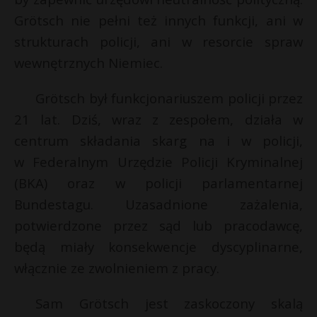
P
Grötsch nie pełni też innych funkcji, ani w
strukturach policji, ani w resorcie spraw
wewnętrznych Niemiec.
E
Grötsch był funkcjonariuszem policji przez
21 lat. Dziś, wraz z zespołem, działa w
i
centrum składania skarg na i w policji,
l
w Federalnym Urzędzie Policji Kryminalnej
(BKA) oraz w policji parlamentarnej
Bundestagu. Uzasadnione zażalenia,
potwierdzone przez sąd lub pracodawcę,
będą miały konsekwencje dyscyplinarne,
włącznie ze zwolnieniem z pracy.
Sam Grötsch jest zaskoczony skalą