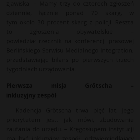
t
zjawiska. – Mamy trzy do czterech zgłoszeń
dziennie, łącznie ponad 70 skarg, w
r
tym około 30 procent skarg z policji. Reszta
s
to zgłoszenia obywatelskie –
s
powiedział rzecznik na konferencji prasowej
Berlińskiego Serwisu Medialnego Integration,
przedstawiając bilans po pierwszych trzech
tygodniach urządowania.
Pierwsza misja Grötscha –
inkluzyjny zespół
Kadencja Grötscha trwa pięć lat. Jego
priorytetem jest, jak mówi, zbudowanie
zaufania do urzędu. – Kręgosłupem instytucji
ma być inkluzyjny zespół, odzwierciedlający