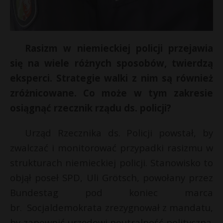
Rasizm w niemieckiej policji przejawia
się na wiele różnych sposobów, twierdzą
eksperci. Strategie walki z nim są również
zróżnicowane. Co może w tym zakresie
osiągnąć rzecznik rządu ds. policji?
Urząd Rzecznika ds. Policji powstał, by
zwalczać i monitorować przypadki rasizmu w
r
strukturach niemieckiej policji. Stanowisko to
objął poseł SPD, Uli Grötsch, powołany przez
s
Bundestag pod koniec marca
s
br. Socjaldemokrata zrezygnował z mandatu,
by zapewnić urzędowi neutralność polityczną.