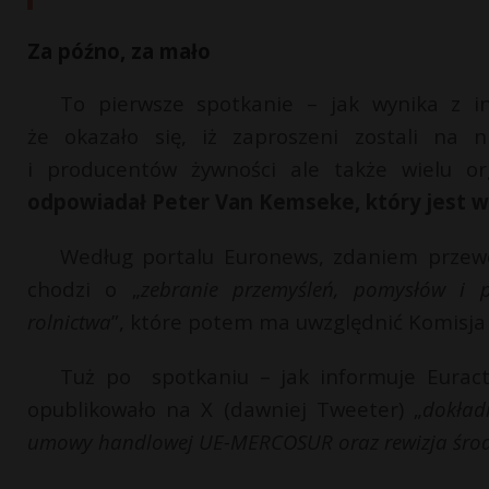
Za późno, za mało
To pierwsze spotkanie – jak wynika z in
że okazało się, iż zaproszeni zostali na ni
i producentów żywności ale także wielu or
odpowiadał Peter Van Kemseke, który jest w
Według portalu Euronews, zdaniem przewod
chodzi o „
zebranie przemyśleń, pomysłów i p
rolnictwa
”, które potem ma uwzględnić Komisja
Tuż po spotkaniu – jak informuje Euract
opublikowało na X (dawniej Tweeter) „
dokład
umowy handlowej UE-MERCOSUR oraz rewizja środkó