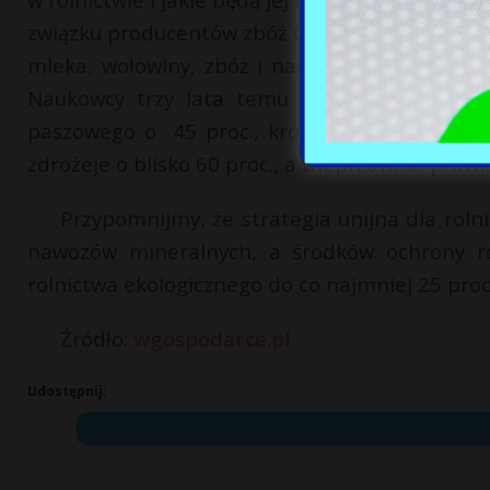
związku producentów zbóż Grain Club przez Uni
mleka, wołowiny, zbóż i nasion oleistych zna
Naukowcy trzy lata temu ocenili na przykła
paszowego o 45 proc., krów mlecznych o pon
zdrożeje o blisko 60 proc., a wieprzowina prawi
Przypomnijmy, że strategia unijna dla rolni
nawozów mineralnych, a środków ochrony ro
rolnictwa ekologicznego do co najmniej 25 proc
Źródło:
wgospodarce.pl
Udostępnij: