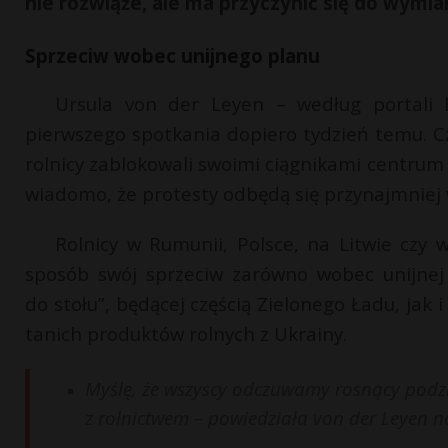
nie rozwiąże, ale ma przyczynić się do wymian
Sprzeciw wobec unijnego planu
Ursula von der Leyen – według portali E
pierwszego spotkania dopiero tydzień temu. Czy
rolnicy zablokowali swoimi ciągnikami centrum Be
wiadomo, że protesty odbędą się przynajmniej 
Rolnicy w Rumunii, Polsce, na Litwie czy we
sposób swój sprzeciw zarówno wobec unijnej p
do stołu”, będącej częścią Zielonego Ładu, ja
tanich produktów rolnych z Ukrainy.
Myślę, że wszyscy odczuwamy rosnący podzia
z rolnictwem – powiedziała von der Leyen n