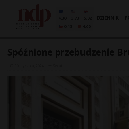
DZIENNIK
P
4.30
3.73
5.02
0.18
4.60
Spóźnione przebudzenie Br
30 stycznia, 2024
Świat