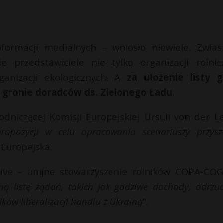
formacji medialnych – wniosło niewiele. Zwłas
e przedstawiciele nie tylko organizacji rolnic
ganizacji ekologicznych. A
za ułożenie listy g
 gronie doradców ds. Zielonego Ładu
.
niczącej Komisji Europejskiej Ursuli von der L
ropozycji w celu opracowania scenariuszy przyszł
 Europejska.
ive – unijne stowarzyszenie rolników COPA-CO
ną listę żądań, takich jak godziwe dochody, odrzuc
w liberalizacji handlu z Ukrainą
”.