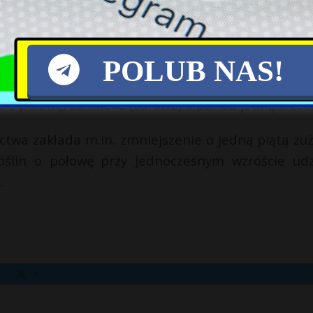
wersytet w Kilonii. Wykazało, że europejska produ
cznie spadnie, a towarzyszyć temu będzie wzrost 
d, że spadnie liczba zwierząt hodowlanych – b
POLUB NAS!
ad 13 proc. Prognozy cenowe pokazały, że woło
e o połowę, za mleko (surowe) o ponad jedną trzeci
ctwa zakłada m.in. zmniejszenie o jedną piątą zuż
ślin o połowę przy jednoczesnym wzroście udz
.
X