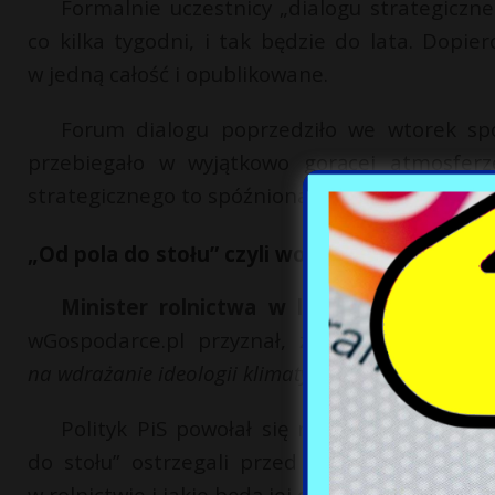
Formalnie uczestnicy „dialogu strategiczneg
co kilka tygodni, i tak będzie do lata. Dopi
w jedną całość i opublikowane.
Forum dialogu poprzedziło we wtorek spo
przebiegało w wyjątkowo gorącej atmosferze
strategicznego to spóźniona inicjatywa.
„Od pola do stołu” czyli wołowina droższa o 6
Minister rolnictwa w latach 2018-2020 
wGospodarce.pl przyznał, że nie jest zaskoc
na wdrażanie ideologii klimatycznej czyli Zielonego
Polityk PiS powołał się na analizy naukowc
do stołu” ostrzegali przed obniżeniem prod
w rolnictwie i jakie będą jej efekty, pokazuje 