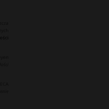
zcza
zych
ości
eyen
ości
GECA
enie