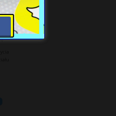
kcja
cen.
ydła
wina
ą.
ycia
iału