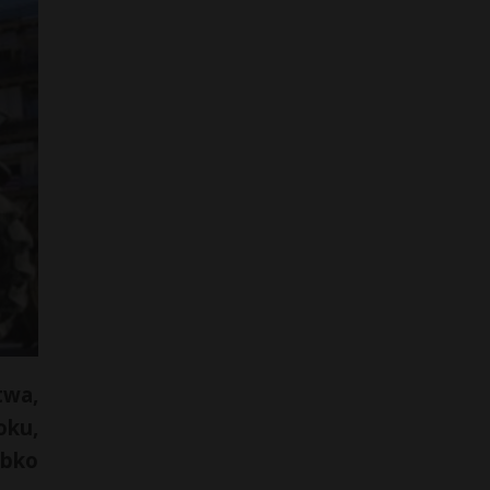
twa,
oku,
ybko