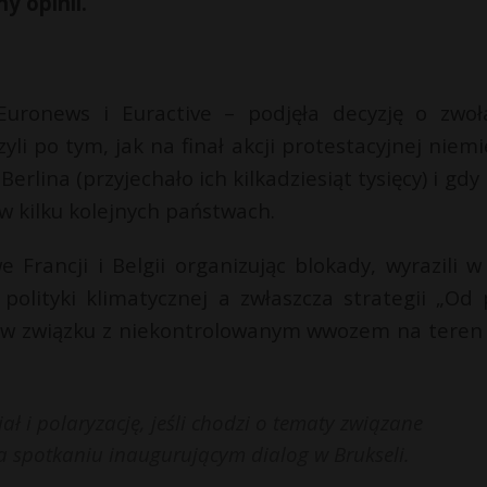
y opinii.
uronews i Euractive – podjęła decyzję o zwoł
li po tym, jak na finał akcji protestacyjnej niemi
rlina (przyjechało ich kilkadziesiąt tysięcy) i gdy 
w kilku kolejnych państwach.
 Francji i Belgii organizując blokady, wyrazili w
olityki klimatycznej a zwłaszcza strategii „Od 
k i w związku z niekontrolowanym wwozem na teren 
ł i polaryzację, jeśli chodzi o tematy związane
a spotkaniu inaugurującym dialog w Brukseli.