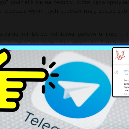
o” podzielili się na zespoły, które będą spotykać
ero wówczas wyniki tych spotkań mają zostać zeb
tkanie ministrów rolnictwa państw unijnych, k
, a niektórzy stwierdzili wręcz, że forum dia
0 proc.
Jan Krzysztof Ardanowski
w rozmowie z port
zony skalą protestów: „
rolnicy nie mogą się zgo
 Ładu, który ma ich praktycznie zniszczyć
”
ów, którzy gdy tylko pojawiła się strategia „Od 
ukcji rolnej w UE. Jak znacząca ma być skala z
m.in. opracowanie przeprowadzone w 2021 r. na zlec