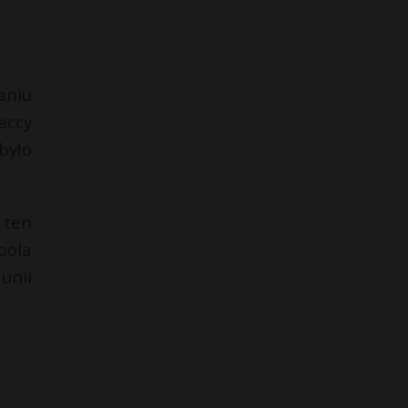
aniu
eccy
było
 ten
pola
unii