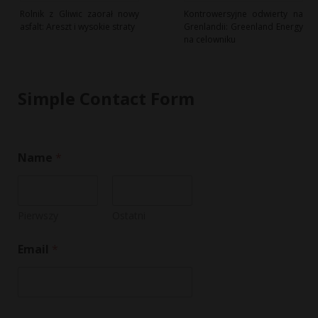
Rolnik z Gliwic zaorał nowy
Kontrowersyjne odwierty na
asfalt: Areszt i wysokie straty
Grenlandii: Greenland Energy
na celowniku
Simple Contact Form
Name
*
Pierwszy
Ostatni
Email
*
o