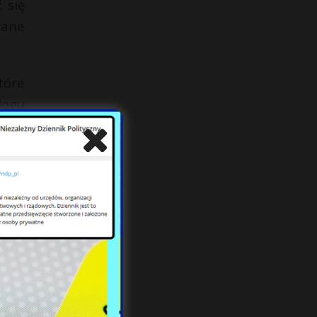
 się
rane
tóre
logu
alem
dzić
pola
mian
enie