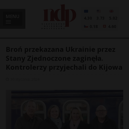
MENU
4.30
3.73
5.02
0.18
4.60
Broń przekazana Ukrainie przez
Stany Zjednoczone zaginęła.
Kontrolerzy przyjechali do Kijowa
i
30 stycznia, 2024
l