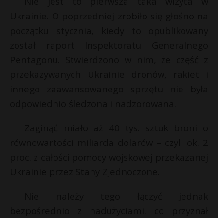
Nie jest to pierwsza taka wizyta w
t
Ukrainie. O poprzedniej zrobiło się głośno na
r
początku stycznia, kiedy to opublikowany
został raport Inspektoratu Generalnego
s
s
Pentagonu. Stwierdzono w nim, że część z
przekazywanych Ukrainie dronów, rakiet i
innego zaawansowanego sprzętu nie była
odpowiednio śledzona i nadzorowana.
Zaginąć miało aż 40 tys. sztuk broni o
równowartości miliarda dolarów – czyli ok. 2
proc. z całości pomocy wojskowej przekazanej
Ukrainie przez Stany Zjednoczone.
Nie należy tego łączyć jednak
bezpośrednio z nadużyciami, co przyznał