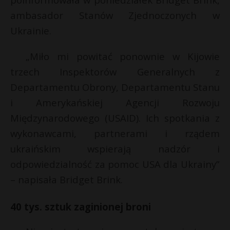
r
P
ambasador Stanów Zjednoczonych w
Ukrainie.
„Miło mi powitać ponownie w Kijowie
E
trzech Inspektorów Generalnych z
Departamentu Obrony, Departamentu Stanu
i
i Amerykańskiej Agencji Rozwoju
l
Międzynarodowego (USAID). Ich spotkania z
wykonawcami, partnerami i rządem
ukraińskim wspierają nadzór i
odpowiedzialność za pomoc USA dla Ukrainy”
– napisała Bridget Brink.
40 tys. sztuk zaginionej broni