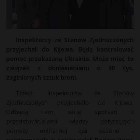
Inspektorzy ze Stanów Zjednoczonych
przyjechali do Kijowa. Będą kontrolować
pomoc przekazaną Ukrainie. Może mieć to
związek z doniesieniami o 40 tys.
zaginionych sztuk broni.
Trzech inspektorów ze Stanów
Zjednoczonych przyjechało do Kijowa.
Odbędą tam serię spotkań z
przedstawicielami władzy dotyczących
t
pomocy militarnej zza oceanu –
poinformowała w poniedziałek Bridget Brink,