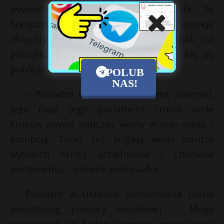
wywiadzie dla Fox News przyznała, że
faktycznie w Ukrainie od dawna istnieje
długotrwały problem korupcji, jednak od
początku rosyjskiej inwazji zmieniło się jej
publiczne postrzeganie i tolerancja.
POLUB
NAS!
– Ponadto Ukraińcy, prezydent Zełenski,
jego rząd, jego parlament zrobili wiele
kroków nawet podczas wojny w celu walki z
korupcją. Teraz też ścigają wielu bardzo
wysokich rangą urzędników i członków
parlamentu – mówiła ambasador.
Ponadto w Ukrainie wzmocniona został
monitoring pomocy wojskowej. – Mogę
powiedzieć, że żaden element wyposażenia