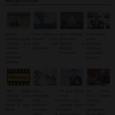
WIĘCEJ POSTÓW
Ekspert
Pożar w Rafinerii
Letnie Refleksje:
Kontrowersje
alarmuje: Ryzyko
Slovnaft: Gęsty
Symbolika
wokół
opóźnień przy
Dym nad
Zwierząt w
propozycji
budowie
Bratysławą
Miejskiej
deportacji
polskiej
Przestrzeni
ukraińskich
elektrowni
mężczyzn
jądrowej
CERT Polska
Sektor
PiS pod presją
USA: Obawy
ostrzega przed
technologii i
zmian:
Przed Rosyjską
krytycznymi
usług w
Konfederacja
Eskalacją
lukami w Cisco
Krakowie:
ostrzega przed
Działań
IOS XE
wyzwania i
brakiem
Agresywnych
szanse na
wiarygodności
Wobec NATO