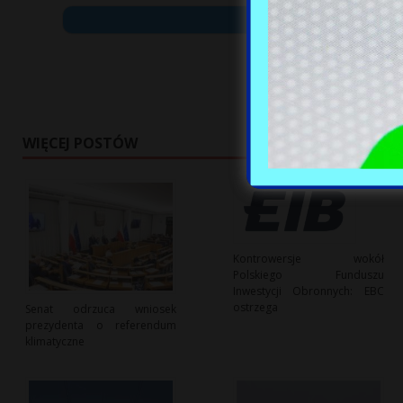
WIĘCEJ POSTÓW
Kontrowersje wokół
Polskiego Funduszu
Inwestycji Obronnych: EBC
ostrzega
Senat odrzuca wniosek
prezydenta o referendum
klimatyczne