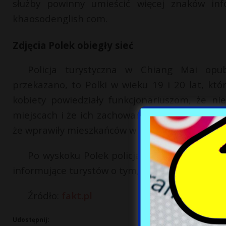
służby powinny umieścić więcej znaków in
khaosodenglish com.
Zdjęcia Polek obiegły sieć
Policja turystyczna w Chiang Mai opub
przekazano, to Polki w wieku 19 i 20 lat, kt
kobiety powiedziały funkcjonariuszom, że ni
miejscach i że ich zachowanie było sprzeczne z t
że wprawiły mieszkańców w zakłopotanie.
Po wyskoku Polek policjanci rozmieścili n
informujące turystów o tym, co wolno, a czego n
Źródło:
fakt.pl
Udostępnij: