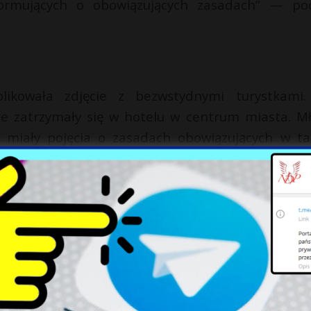
formujących o obowiązujących zasadach” — po
likowała zdjęcie z bezwstydnymi turystkami.
óre zatrzymały się w hotelu w centrum miasta. M
e miały pojęcia o zasadach obowiązujących w ta
ajską kulturą i tradycjami. Przeprosiły i wyraziły 
a terenie kompleksu świątynnego w Chiang Mai tab
ie wolno robić w miejscach kultu religijnego.