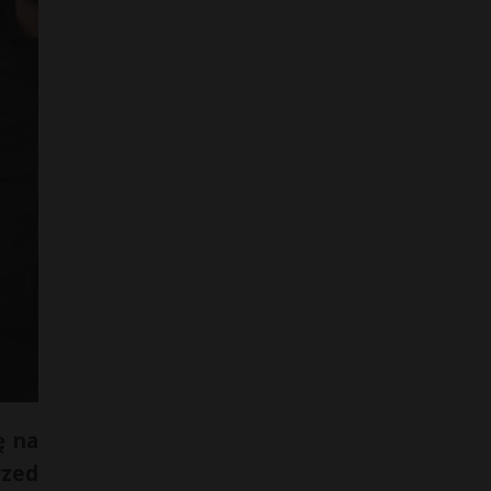
ę na
rzed