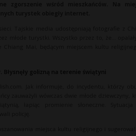
ne zgorszenie wśród mieszkańców. Na mie
nych turystek obiegły internet.
sieci. Tajskie media udostępniają fotografie z Ch
ez młode turystki. Wszystko przez to, że… opalały
e Chiang Mai, będącym miejscem kultu religijne
. Błysnęły golizną na terenie świątyni
ish.com. Jak informuje, do incydentu, którzy obu
kańcy zauważyli wówczas dwie młode dziewczyny, k
ątynią, łapiąc promienie słoneczne. Sytuacja
li policję.
oszanowania miejsca kultu religijnego i sugerowali