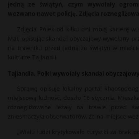
jedną ze świątyń, czym wywołały ogrom
wezwano nawet policję. Zdjęcia roznegliżowa
Zdjęcia Polek od kilku dni robią karierę w 
Mai, opisując skandal obyczajowy wywołany prz
na trawniku przed jedną ze świątyń w mieści
kulturze Tajlandii.
Tajlandia. Polki wywołały skandal obyczajowy
Sprawę opisuje lokalny portal khaosodengl
miejscową ludność, doszło 16 stycznia. Miesz
roznegliżowane leżały na trawie przed świ
zniesmaczyła obserwatorów, że na miejsce wezwa
„Wielu ludzi krytykowało turystki za brak p