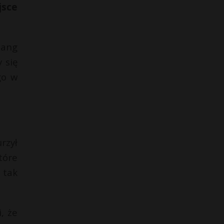
jsce
iang
 się
go w
rzył
tóre
 tak
, że