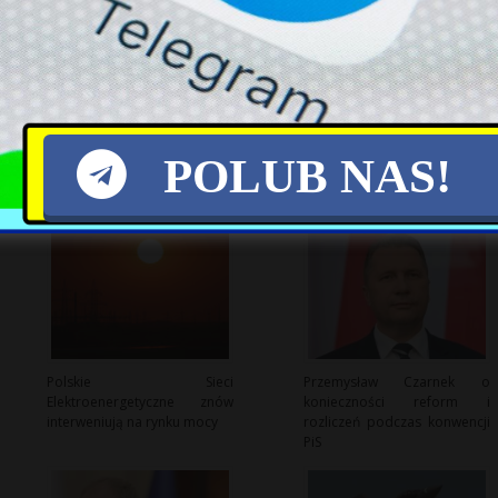
X
POLUB NAS!
Polskie Sieci
Przemysław Czarnek o
Elektroenergetyczne znów
konieczności reform i
interweniują na rynku mocy
rozliczeń podczas konwencji
PiS