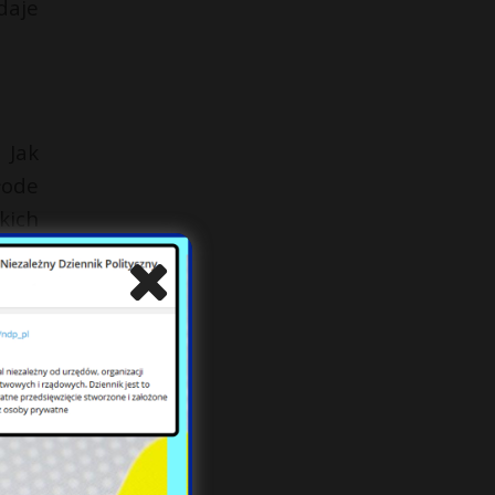
daje
 Jak
łode
kich
żal,
lice