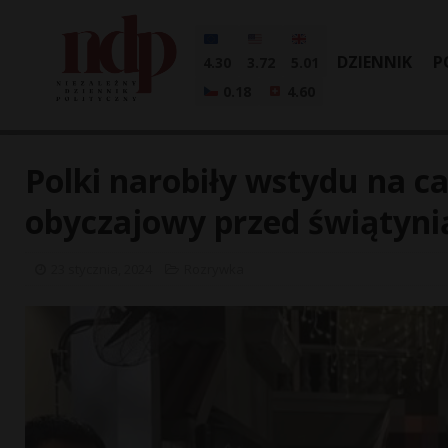
DZIENNIK
P
4.30
3.72
5.01
0.18
4.60
Polki narobiły wstydu na ca
obyczajowy przed świątyni
23 stycznia, 2024
Rozrywka