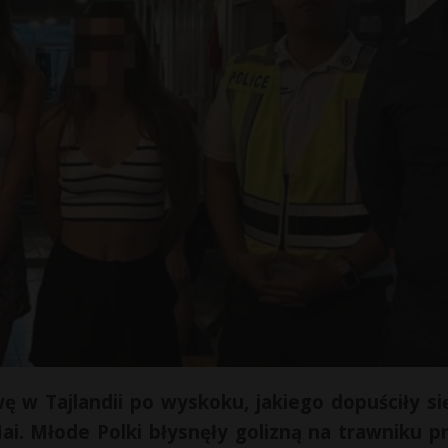
wę w Tajlandii po wyskoku, jakiego dopuściły si
. Młode Polki błysnęły golizną na trawniku p