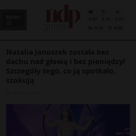
MENU
4.30
3.72
5.01
0.18
4.60
Natalia Janoszek została bez
dachu nad głową i bez pieniędzy!
Szczegóły tego, co ją spotkało,
i
szokują
5 grudnia, 2023
l