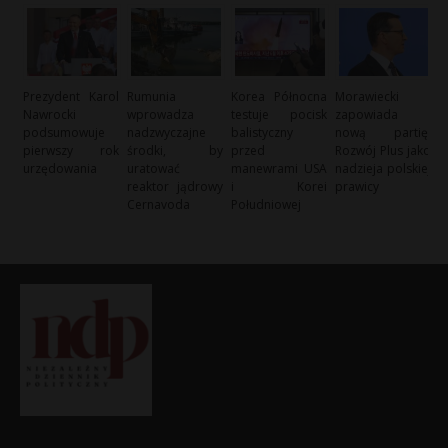
Prezydent Karol
Rumunia
Korea Północna
Morawiecki
Nawrocki
wprowadza
testuje pocisk
zapowiada
podsumowuje
nadzwyczajne
balistyczny
nową partię:
pierwszy rok
środki, by
przed
Rozwój Plus jako
urzędowania
uratować
manewrami USA
nadzieja polskiej
reaktor jądrowy
i Korei
prawicy
Cernavoda
Południowej