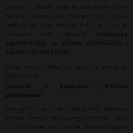
t
w których obnażył historie opowiadane przez
r
Natalię. Okazało się bowiem, że nikt w
Indiach nie zna pięknej Polki, a życie w
s
luksusach było udawane.
Celebrytka
s
zapowiedziała, że pozwie dziennikarza i
zapadła się pod ziemię.
Wielki powrót Natalii Janoszek po aferze ze
Stanowskim
Janoszek w programie „Królowa
przetrwania”
Wyciągnął ją spod niej TVN. Natalia Janoszek
została uczestniczką nowego programu, który
już pod koniec roku będzie można zobaczyć