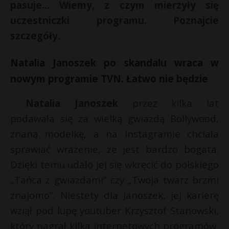
pasuje… Wiemy, z czym mierzyły się
P
uczestniczki programu. Poznajcie
szczegóły.
Natalia Janoszek po skandalu wraca w
E
nowym programie TVN. Łatwo nie będzie
i
Natalia Janoszek
przez kilka lat
l
podawała się za wielką gwiazdą Bollywood,
znaną modelkę, a na Instagramie chciała
sprawiać wrażenie, że jest bardzo bogata.
Dzięki temu udało jej się wkręcić do polskiego
*
„Tańca z gwiazdami” czy „Twoja twarz brzmi
r
znajomo”. Niestety dla Janoszek, jej karierę
wziął pod lupę youtuber Krzysztof Stanowski,
który nagrał kilka internetowych programów,