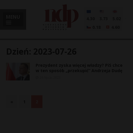
MENU
4.30
3.73
5.02
0.18
4.60
Dzień:
2023-07-26
Prezydent zyska więcej władzy? PiS chce
i
w ten sposób „przekupić” Andrzeja Dudę
26 lipca, 2023
l
«
1
2