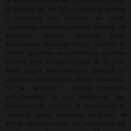
w wynikach kontroli NIK. Izba ocenia jednak,
że wniosek ten nie był procedowany zgodnie
z procedurą. Nie powinien on zostać
rozpatrzony ze względu na limit środków. „W
przypadku wniosku złożonego przez
Komendanta Głównego Policji, pomimo że
budżet programu priorytetowego na dzień
złożenia tego wniosku stanowił ok. 59 proc.
kwoty objętej wnioskowaniem, podlegał on
dalszemu procedowaniu. Należy podkreślić,
że we wniosku o zmianę programu
priorytetowego, w tym zwiększeniu jego
budżetu o 544 236,0 tys. zł, zastrzeżono, że
realizacja planu wdrażania programu w
pełnej wysokości może być uzależniona od