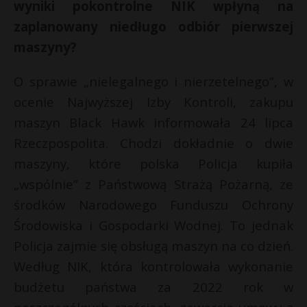
wyniki pokontrolne NIK wpłyną na
P
zaplanowany niedługo odbiór pierwszej
maszyny?
O sprawie „nielegalnego i nierzetelnego”, w
E
ocenie Najwyższej Izby Kontroli, zakupu
maszyn Black Hawk informowała 24 lipca
i
Rzeczpospolita. Chodzi dokładnie o dwie
l
maszyny, które polska Policja kupiła
„wspólnie” z Państwową Strażą Pożarną, ze
środków Narodowego Funduszu Ochrony
Środowiska i Gospodarki Wodnej. To jednak
r
Policja zajmie się obsługą maszyn na co dzień.
*
*
Według NIK, która kontrolowała wykonanie
budżetu państwa za 2022 rok w