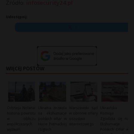
Żródło:
infosecurity24.pl
Udostępnij:
X
WIĘCEJ POSTÓW
Odyseja Nolana:
Ukraina zezwala
Warszawski sąd
Ukraińska
historia powrotu
na ekshumacje
w obronie ofiary
Komisja
w obliczu
polskich ofiar w
oszustwa
Zgodziła się na
współczesnych
Hucie Pieniackiej
internetowego
Ekshumacje
wyzwań
i Ugłach
Polskich Ofiar w