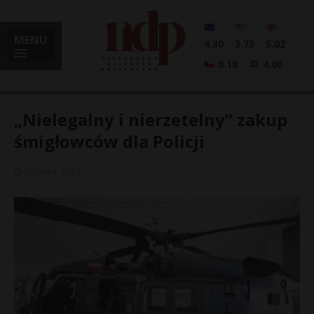
MENU
4.30
3.73
5.02
0.18
4.60
„Nielegalny i nierzetelny” zakup
śmigłowców dla Policji
i
26 lipca, 2023
l