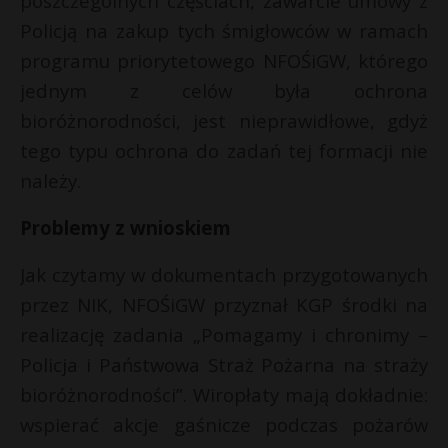
poszczególnych częściach, zawarcie umowy z
t
Policją na zakup tych śmigłowców w ramach
r
programu priorytetowego NFOŚiGW, którego
jednym z celów była ochrona
s
s
bioróżnorodności, jest nieprawidłowe, gdyż
tego typu ochrona do zadań tej formacji nie
należy.
Problemy z wnioskiem
Jak czytamy w dokumentach przygotowanych
przez NIK, NFOŚiGW przyznał KGP środki na
realizację zadania „Pomagamy i chronimy –
Policja i Państwowa Straż Pożarna na straży
bioróżnorodności”. Wiropłaty mają dokładnie:
wspierać akcje gaśnicze podczas pożarów