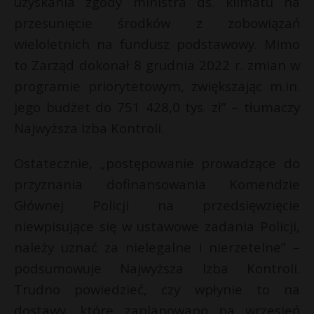
uzyskania zgody ministra ds. klimatu na
przesunięcie środków z zobowiązań
wieloletnich na fundusz podstawowy. Mimo
to Zarząd dokonał 8 grudnia 2022 r. zmian w
programie priorytetowym, zwiększając m.in.
jego budżet do 751 428,0 tys. zł” – tłumaczy
Najwyższa Izba Kontroli.
Ostatecznie, „postępowanie prowadzące do
przyznania dofinansowania Komendzie
Głównej Policji na przedsięwzięcie
niewpisujące się w ustawowe zadania Policji,
należy uznać za nielegalne i nierzetelne” –
podsumowuje Najwyższa Izba Kontroli.
Trudno powiedzieć, czy wpłynie to na
dostawy, które zaplanowano na wrzesień