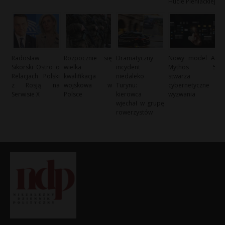
Hucie Pieniackiej
Radosław
Rozpocznie się
Dramatyczny
Nowy model AI
Sikorski Ostro o
wielka
incydent
Mythos 5
Relacjach Polski
kwalifikacja
niedaleko
stwarza
z Rosją na
wojskowa w
Turynu:
cybernetyczne
Serwisie X
Polsce
kierowca
wyzwania
wjechał w grupę
rowerzystów