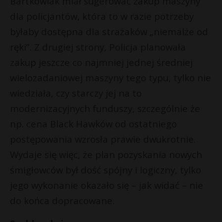
Bartkowiak miał sugerować zakup maszyny
dla policjantów, która to w razie potrzeby
byłaby dostępna dla strażaków „niemalże od
ręki”. Z drugiej strony, Policja planowała
zakup jeszcze co najmniej jednej średniej
wielozadaniowej maszyny tego typu, tylko nie
wiedziała, czy starczy jej na to
modernizacyjnych funduszy, szczególnie że
np. cena Black Hawków od ostatniego
postępowania wzrosła prawie dwukrotnie.
Wydaje się więc, że plan pozyskania nowych
śmigłowców był dość spójny i logiczny, tylko
jego wykonanie okazało się – jak widać – nie
do końca dopracowane.