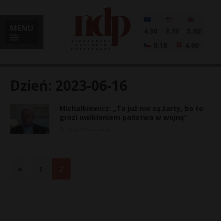
MENU
4.30
3.73
5.02
0.18
4.60
Dzień:
2023-06-16
Michalkiewicz: „To już nie są żarty, bo to
i
grozi uwikłaniem państwa w wojnę”
16 czerwca, 2023
l
«
1
2