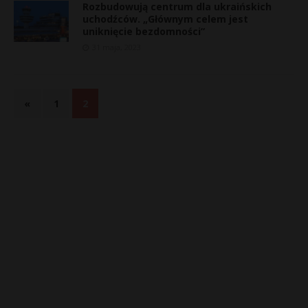
Rozbudowują centrum dla ukraińskich
uchodźców. „Głównym celem jest
uniknięcie bezdomności”
31 maja, 2023
«
1
2
t