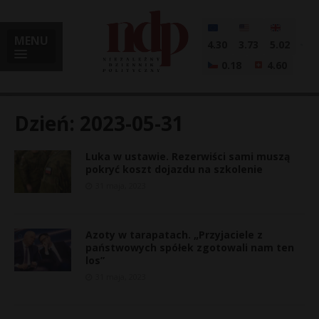
MENU
4.30
3.73
5.02
0.18
4.60
Dzień:
2023-05-31
Luka w ustawie. Rezerwiści sami muszą
i
pokryć koszt dojazdu na szkolenie
31 maja, 2023
l
Azoty w tarapatach. „Przyjaciele z
państwowych spółek zgotowali nam ten
los”
31 maja, 2023