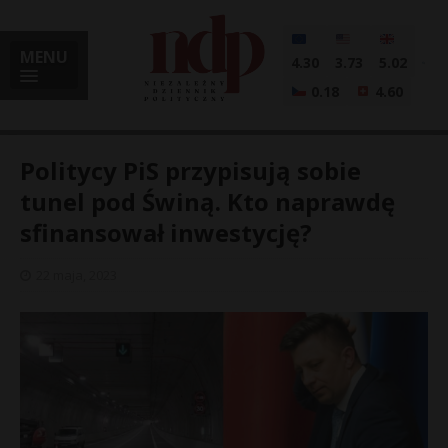
MENU
4.30
3.73
5.02
0.18
4.60
Politycy PiS przypisują sobie
tunel pod Świną. Kto naprawdę
sfinansował inwestycję?
i
22 maja, 2023
l