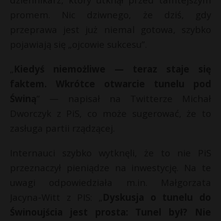
P
promem. Nic dziwnego, że dziś, gdy
przeprawa jest już niemal gotowa, szybko
pojawiają się „ojcowie sukcesu”.
t
r
E
„
Kiedyś niemożliwe — teraz staje się
faktem. Wkrótce otwarcie tunelu pod
i
Świną
” — napisał na Twitterze Michał
l
Dworczyk z PiS, co może sugerować, że to
zasługa partii rządzącej.
Internauci szybko wytknęli, że to nie PiS
przeznaczył pieniądze na inwestycję. Na te
uwagi odpowiedziała m.in. Małgorzata
Jacyna-Witt z PIS: „
Dyskusja o tunelu do
Świnoujścia jest prosta: Tunel był? Nie