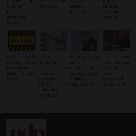
opóźnień przy
Dym nad
Zwierząt w
propozycji
budowie
Bratysławą
Miejskiej
deportacji
polskiej
Przestrzeni
ukraińskich
elektrowni
mężczyzn
jądrowej
CERT Polska
Sektor
PiS pod presją
USA: Obawy
ostrzega przed
technologii i
zmian:
Przed Rosyjską
krytycznymi
usług w
Konfederacja
Eskalacją
lukami w Cisco
Krakowie:
ostrzega przed
Działań
IOS XE
wyzwania i
brakiem
Agresywnych
szanse na
wiarygodności
Wobec NATO
konferencji
ASPIRE 2026