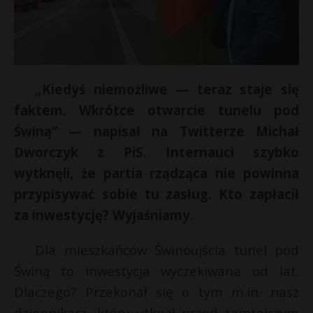
„Kiedyś niemożliwe — teraz staje się
faktem. Wkrótce otwarcie tunelu pod
Świną” — napisał na Twitterze Michał
Dworczyk z PiS. Internauci szybko
wytknęli, że partia rządząca nie powinna
przypisywać sobie tu zasług. Kto zapłacił
za inwestycję? Wyjaśniamy.
Dla mieszkańców Świnoujścia tunel pod
Świną to inwestycja wyczekiwana od lat.
t
Dlaczego? Przekonał się o tym m.in. nasz
dziennikarz, który utknął przed tamtejszym