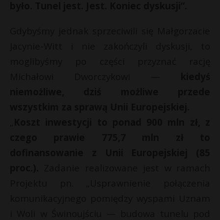
t
było. Tunel jest. Jest. Koniec dyskusji”.
r
Gdybyśmy jednak sprzeciwili się Małgorzacie
Jacynie-Witt i nie zakończyli dyskusji, to
s
s
moglibyśmy po części przyznać rację
Michałowi Dworczykowi —
kiedyś
niemożliwe, dziś możliwe przede
wszystkim za sprawą Unii Europejskiej.
„
Koszt inwestycji to ponad 900 mln zł, z
czego prawie 775,7 mln zł to
dofinansowanie z Unii Europejskiej (85
proc.).
Zadanie realizowane jest w ramach
Projektu pn. „Usprawnienie połączenia
komunikacyjnego pomiędzy wyspami Uznam
i Woli w Świnoujściu — budowa tunelu pod