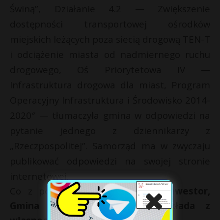
Świną”, Działanie 4.2 — Zwiększenie
dostępności transportowej ośrodków
miejskich leżących poza siecią drogową TEN-T
i odciążenie miasta od nadmiernego ruchu
drogowego, Oś Priorytetowa IV —
Infrastruktura drogowa dla miast, Program
Operacyjny Infrastruktura i Środowisko 2014-
2020″ — tłumaczyła gmina w odpowiedzi na
pytanie jednego z dziennikarzy z
„Rzeczpospolitej”. Samorząd ma w zwyczaju
publikować odpowiedzi na swojej stronie
internetowej.
Co z pozostałą kwotą? „
Resztę inwestor,
Gmina Miasto Świnoujście, dokłada z