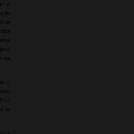
ań o
ządu
dzie
ódcą
ania
jest
e na
ie w
 będą
dców
o to
rony