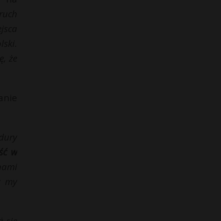
ruch
ejsca
ski.
ę, że
anie
dury
ość w
nami
ż my
ż się