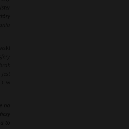
ister
tóry
ania
wski
fery
 brak
jest
TO w
e na
ńczy
na to