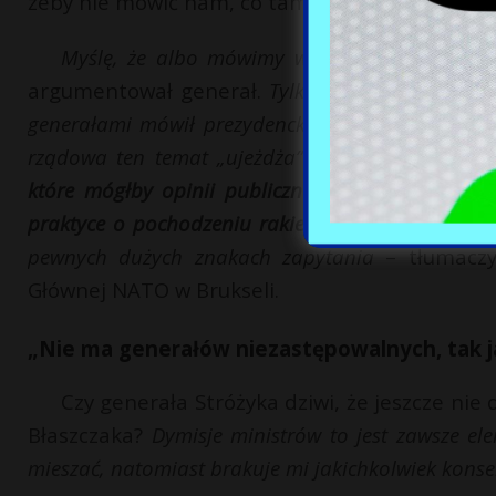
żeby nie mówić nam, co tam się tak naprawdę 
Myślę, że albo mówimy wszystko, albo nic. I 
argumentował generał.
Tylko to minister obron
generałami mówił prezydencki szef Biura Bezpie
rządowa ten temat „ujeżdża” – mówiąc kolokwia
które mógłby opinii publicznej pomóc zrozumieć 
praktyce o pochodzeniu rakiety, kiedy dokładnie 
pewnych dużych znakach zapytania
– tłumaczy
Głównej NATO w Brukseli.
„Nie ma generałów niezastępowalnych, tak j
Czy generała Stróżyka dziwi, że jeszcze nie
Błaszczaka?
Dymisje ministrów to jest zawsze el
mieszać, natomiast brakuje mi jakichkolwiek konse