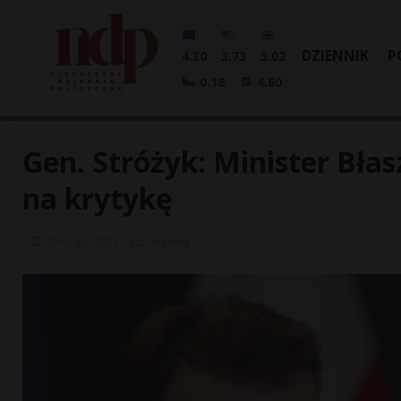
DZIENNIK
P
4.30
3.73
5.02
0.18
4.60
Gen. Stróżyk: Minister Bła
na krytykę
19 maja, 2023
Artykuły