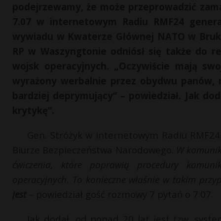
podejrzewamy, że może przeprowadzić zama
7.07 w internetowym Radiu RMF24 generał
wywiadu w Kwaterze Głównej NATO w Brukse
RP w Waszyngtonie odniósł się także do r
wojsk operacyjnych. „Oczywiście mają swoj
wyrażony werbalnie przez obydwu panów, r
bardziej deprymujący” – powiedział. Jak do
krytykę”.
Gen. Stróżyk w internetowym Radiu RMF24 b
Biurze Bezpieczeństwa Narodowego.
W komunika
ćwiczenia, które poprawią procedury komun
operacyjnych. To konieczne właśnie w takim prz
jest
– powiedział gość rozmowy 7 pytań o 7:07.
Jak dodał, od ponad 20 lat jest tzw. sys