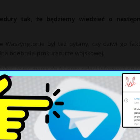
cedury tak, że będziemy wiedzieć o następ
 Waszyngtonie był też pytany, czy dziwi go fakt
wilna odebrała prokuraturze wojskowej.
tylko, że nie mamy do tej pory pełnej informacji na 
ły swoich obowiązków, bądź też przede wszystkim poni
zystkim interesuje mnie, czy już zmieniono procedury
o więcej, szybciej i we właściwym momencie. Co więc
ażył, że ze strony rządowej padają argumenty, ż
 gościa Radia RMF24 to jest rzeczywiście dobry po