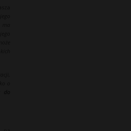
asza
jego
e ma
 jego
może
kich
acji,
ko o
a do
o na