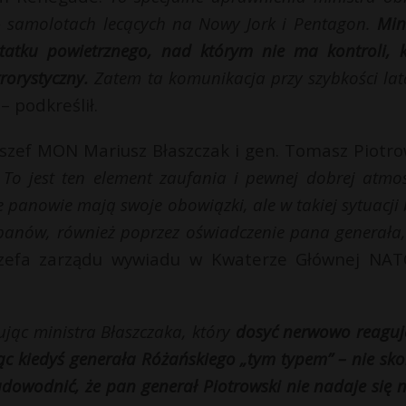
– samolotach lecących na Nowy Jork i Pentagon.
Min
tatku powietrznego, nad którym nie ma kontroli, k
rorystyczny.
Zatem ta komunikacja przy szybkości lat
– podkreślił.
e szef MON Mariusz Błaszczak i gen. Tomasz Piotro
.
To jest ten element zaufania i pewnej dobrej atmos
e panowie mają swoje obowiązki, ale w takiej sytuacji
anów, również poprzez oświadczenie pana generała, 
szefa zarządu wywiadu w Kwaterze Głównej NA
jąc ministra Błaszczaka, który
dosyć nerwowo reaguj
ąc kiedyś generała Różańskiego „tym typem” – nie sko
 udowodnić, że pan generał Piotrowski nie nadaje się 