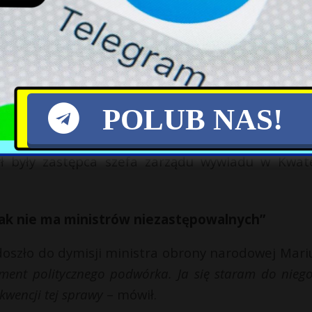
wydarzyło?
tu rzeczywiście po części zgadzam się z tymi osoba
y o tym mówił, a wczoraj o samym fakcie i o spotkan
czeństwa Narodowego, zatem powiedziałbym, że to st
lnie.
Mówi dość sporo, ale niestety bez podania fak
POLUB NAS!
ten niezrozumiały do tej pory fakt, że nie wiemy n
ona wleciała.
I na razie poruszamy się, mam wrażeni
ł były zastępca szefa zarządu wywiadu w Kwat
ak nie ma ministrów niezastępowalnych”
 doszło do dymisji ministra obrony narodowej Mari
ement politycznego podwórka. Ja się staram do niego
kwencji tej sprawy
– mówił.