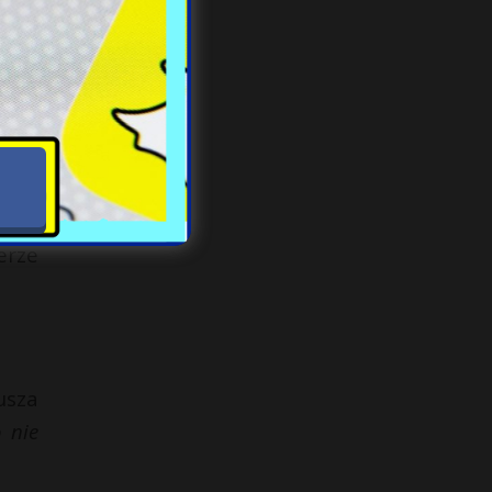
mi
–
iu z
rona
tów,
ic w
e, w
erze
usza
 nie