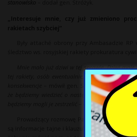
stanowisko
– dodał gen. Stróżyk.
„Interesuje mnie, czy już zmieniono pro
rakietach szybciej”
Były attaché obrony przy Ambasadzie RP w
śledztwo ws. rosyjskiej rakiety prokuratura cy
Mnie mało już dziwi w tej sprawie. Dziwi mnie 
tej rakiety, osób ewentualnie, które nie dopełni
konsekwencje
– mówił gen. Stróżyk.
Ale przede ws
że będziemy wiedzieć o następnych rakietach duż
będziemy mogli je zestrzelić
– dodał generał.
Prowadzący rozmowę Paweł Balinowski zauw
są informacje tajne i klauzulowane. Czy według