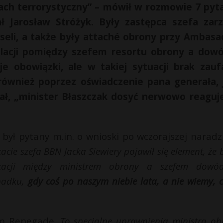
ch terrorystyczny” – mówił w rozmowie 7 pyt
 Jarosław Stróżyk. Były zastępca szefa zar
li, a także były attaché obrony przy Ambasa
elacji pomiędzy szefem resortu obrony a dow
e obowiązki, ale w takiej sytuacji brak zauf
ównież poprzez oświadczenie pana generała, 
dał, „minister Błaszczak dosyć nerwowo reaguj
ył pytany m.in. o wnioski po wczorajszej naradz
cie szefa BBN Jacka Siewiery pojawił się element, że
ikacji między ministrem obrony a szefem dowó
ypadku,
gdy coś po naszym niebie lata, a nie wiemy, c
tem Renegade.
To specjalne uprawnienia ministra ob