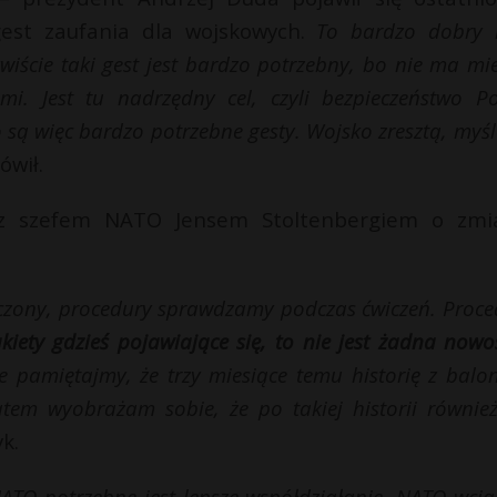
est zaufania dla wojskowych.
To bardzo dobry 
ywiście taki gest jest bardzo potrzebny, bo nie ma mi
i. Jest tu nadrzędny cel, czyli bezpieczeństwo Pol
są więc bardzo potrzebne gesty. Wojsko zresztą, myśl
ówił.
 z szefem NATO Jensem Stoltenbergiem o zmi
oczony, procedury sprawdzamy podczas ćwiczeń. Proce
akiety gdzieś pojawiające się, to nie jest żadna now
 pamiętajmy, że trzy miesiące temu historię z balo
atem wyobrażam sobie, że po takiej historii równie
yk.
NATO potrzebne jest lepsze współdziałanie. NATO wcią