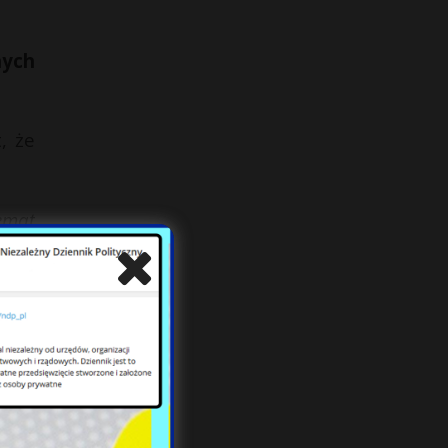
nych
, że
temat
osły
 tak,
ej –
e to
wód,