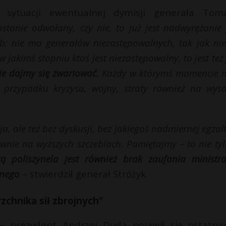
sytuacji ewentualnej dymisji generała Tom
stanie odwołany, czy nie, to już jest nadwyrężanie 
b: nie ma generałów niezastępowalnych, tak jak ni
 w jakimś stopniu ktoś jest niezastępowalny, to jest też
ie dajmy się zwariować.
Każdy w którymś momencie 
przypadku kryzysu, wojny, straty również na wyso
, ale też bez dyskusji, bez jakiegoś nadmiernej egzalt
wnie na wyższych szczeblach. Pamiętajmy – to nie tyl
cą poliszynela jest również brak zaufania ministr
lnego
– stwierdził generał Stróżyk.
zchnika sił zbrojnych”
– prezydent Andrzej Duda pojawił się ostatni