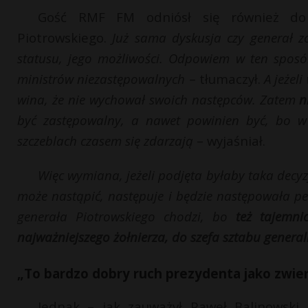
Gość RMF FM odniósł się również do 
Piotrowskiego.
Już sama dyskusja czy generał zo
statusu, jego możliwości. Odpowiem w ten sposó
ministrów niezastępowalnych
– tłumaczył.
A jeżeli
wina, że nie wychował swoich następców. Zatem
n
być zastępowalny, a nawet powinien być, bo w 
szczeblach czasem się zdarzają
– wyjaśniał.
Więc wymiana, jeżeli podjęta byłaby taka decyzja
może nastąpić, następuje i będzie następowała pe
generała Piotrowskiego chodzi, bo
też tajemni
najważniejszego żołnierza, do szefa sztabu genera
„To bardzo dobry ruch prezydenta jako zwier
Jednak – jak zauważył Paweł Balinowski 