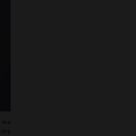
y ma
tóry