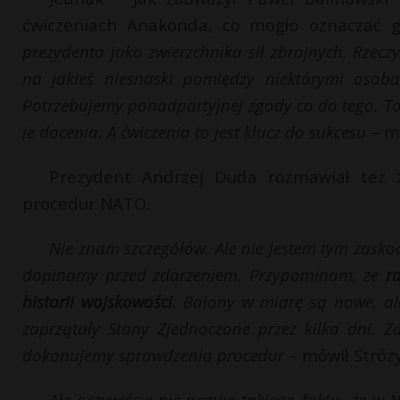
ćwiczeniach Anakonda, co mogło oznaczać g
prezydenta jako zwierzchnika sił zbrojnych. Rzecz
na jakieś niesnaski pomiędzy niektórymi osobam
Potrzebujemy ponadpartyjnej zgody co do tego. To 
je docenia. A ćwiczenia to jest klucz do sukcesu
– m
Prezydent Andrzej Duda rozmawiał też
procedur NATO.
Nie znam szczegółów. Ale nie jestem tym zask
dopinamy przed zdarzeniem. Przypominam, ze
r
historii wojskowości.
Balony w miarę są nowe, ale
zaprzątały Stany Zjednoczone przez kilka dni. Z
dokonujemy sprawdzenia procedur
– mówił Stróż
Ale oczywiście nie neguje takiego faktu, że w 