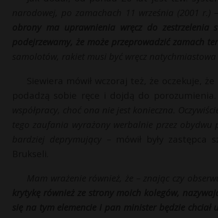
narodowej, po zamachach 11 września (2001 r.) 
obrony ma uprawnienia wręcz do zestrzelenia s
podejrzewamy, że może przeprowadzić zamach ter
samolotów, rakiet musi być wręcz natychmiastowa
Siewiera mówił wczoraj też, że oczekuje, ż
podadzą sobie ręce i dojdą do porozumienia
współpracy, choć ona nie jest konieczna. Oczywiści
tego zaufania wyrażony werbalnie przez obydwu p
bardziej deprymujący
– mówił były zastępca 
Brukseli.
Mam wrażenie również, że – znając czy obserwu
krytykę również ze strony moich kolegów, nazywaj
się na tym elemencie i pan minister będzie chciał