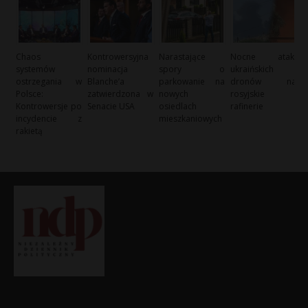
Chaos
Kontrowersyjna
Narastające
Nocne ataki
systemów
nominacja
spory o
ukraińskich
ostrzegania w
Blanche’a
parkowanie na
dronów na
Polsce:
zatwierdzona w
nowych
rosyjskie
Kontrowersje po
Senacie USA
osiedlach
rafinerie
incydencie z
mieszkaniowych
rakietą