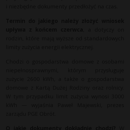
i niezbędne dokumenty przedłożyć na czas.
P
Termin do jakiego należy złożyć wniosek
upływa z końcem czerwca
, a dotyczy on
E
rodzin, które mają wyższe od standardowych
E
limity zużycia energii elektrycznej.
i
i
l
Chodzi o gospodarstwa domowe z osobami
l
E
niepełnosprawnymi, którym przysługuje
zużycie 2600 kWh, a także o gospodarstwa
i
l
domowe z Kartą Dużej Rodziny oraz rolnicy.
*
W tym przypadku limit zużycia wynosi 3000
kWh — wyjaśnia Paweł Majewski, prezes
zarządu PGE Obrót.
O jakie dokumenty dokładnie chodzi?
W