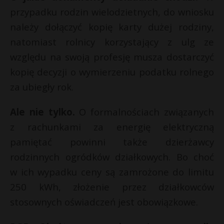
t
przypadku rodzin wielodzietnych, do wniosku
r
należy dołączyć kopię karty dużej rodziny,
natomiast rolnicy korzystający z ulg ze
s
względu na swoją profesję musza dostarczyć
s
kopię decyzji o wymierzeniu podatku rolnego
za ubiegły rok.
Ale nie tylko.
O formalnościach związanych
z rachunkami za energię elektryczną
pamiętać powinni także dzierżawcy
rodzinnych ogródków działkowych. Bo choć
w ich wypadku ceny są zamrożone do limitu
250 kWh, złożenie przez działkowców
stosownych oświadczeń jest obowiązkowe.