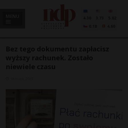
MENU
4.30
3.73
5.02
0.18
4.60
Bez tego dokumentu zapłacisz
wyższy rachunek. Zostało
niewiele czasu
i
18 maja, 2023
l