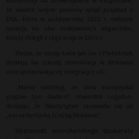
konferencji na uniwersytecie w Kiszyniowie,
P
że władze unijne powinny wziąć przykład z
USA, które w październiku 2022 r. nałożyły
sankcję na obu mołdawskich oligarchów,
którzy zbiegli z tego kraju w 2019 r.
*
E
Dodał, że osoby takie jak Sor i Plahotniuk
i
działają na szkodę demokracji w Mołdawii
l
E
oraz sprzeciwiają się integracji z UE.
i
„Mamy nadzieję, że Unia Europejska
l
pójdzie tym śladem”, stwierdził Logsdon,
dodając, że Waszyngton opowiada się za
„euroatlantycką ścieżką Mołdawii”.
Wypowiedź amerykańskiego dyplomaty