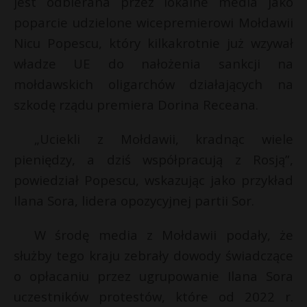
jest odbierana przez lokalne media jako
t
poparcie udzielone wicepremierowi Mołdawii
r
Nicu Popescu, który kilkakrotnie już wzywał
władze UE do nałożenia sankcji na
s
s
mołdawskich oligarchów działających na
szkodę rządu premiera Dorina Receana.
„Uciekli z Mołdawii, kradnąc wiele
pieniędzy, a dziś współpracują z Rosją”,
powiedział Popescu, wskazując jako przykład
Ilana Sora, lidera opozycyjnej partii Sor.
W środę media z Mołdawii podały, że
służby tego kraju zebrały dowody świadczące
o opłacaniu przez ugrupowanie Ilana Sora
uczestników protestów, które od 2022 r.