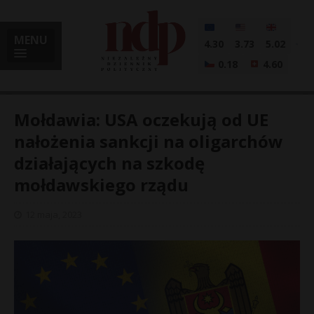
MENU
4.30
3.73
5.02
0.18
4.60
Mołdawia: USA oczekują od UE
nałożenia sankcji na oligarchów
działających na szkodę
i
mołdawskiego rządu
12 maja, 2023
l