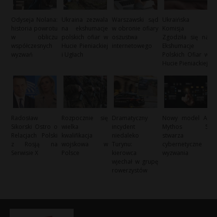
Odyseja Nolana:
Ukraina zezwala
Warszawski sąd
Ukraińska
historia powrotu
na ekshumacje
w obronie ofiary
Komisja
w obliczu
polskich ofiar w
oszustwa
Zgodziła się na
współczesnych
Hucie Pieniackiej
internetowego
Ekshumacje
wyzwań
i Ugłach
Polskich Ofiar w
Hucie Pieniackiej
Radosław
Rozpocznie się
Dramatyczny
Nowy model AI
Sikorski Ostro o
wielka
incydent
Mythos 5
Relacjach Polski
kwalifikacja
niedaleko
stwarza
z Rosją na
wojskowa w
Turynu:
cybernetyczne
Serwisie X
Polsce
kierowca
wyzwania
wjechał w grupę
rowerzystów