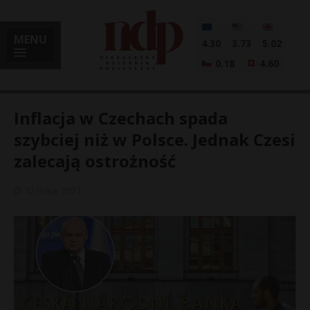
MENU
4.30
3.73
5.02
0.18
4.60
Inflacja w Czechach spada
szybciej niż w Polsce. Jednak Czesi
zalecają ostrożność
i
12 maja, 2023
l