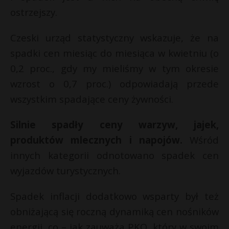
t
ostrzejszy.
r
Czeski urząd statystyczny wskazuje, że na
s
spadki cen miesiąc do miesiąca w kwietniu (o
s
0,2 proc., gdy my mieliśmy w tym okresie
wzrost o 0,7 proc.) odpowiadają przede
wszystkim spadające ceny żywności.
Silnie spadły ceny warzyw, jajek,
produktów mlecznych i napojów.
Wśród
innych kategorii odnotowano spadek cen
wyjazdów turystycznych.
Spadek inflacji dodatkowo wsparty był też
obniżającą się roczną dynamiką cen nośników
energii, co – jak zauważa PKO, który w swoim