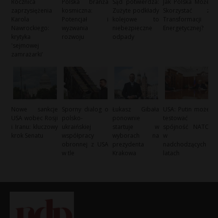
Rocznica
Polska branża
Sąd potwierdza:
Jak Polska Może
zaprzysiężenia
kosmiczna:
Zużyte podkłady
Skorzystać z
Karola
Potencjał i
kolejowe to
Transformacji
Nawrockiego:
wyzwania
niebezpieczne
Energetycznej?
krytyka
rozwoju
odpady
'sejmowej
zamrażarki’
Nowe sankcje
Sporny dialog o
Łukasz Gibała
USA: Putin może
USA wobec Rosji
polsko-
ponownie
testować
i Iranu: kluczowy
ukraińskiej
startuje w
spójność NATO
krok Senatu
współpracy
wyborach na
w
obronnej z USA
prezydenta
nadchodzących
w tle
Krakowa
latach