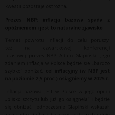
kwestii pozostaje ostrożna.
Prezes NBP: inflacja bazowa spada z
opóźnieniem i jest to naturalne zjawisko
Temat powrotu inflacji do celu poruszył
też na czwartkowej konferencji
prasowej prezes NBP Adam Glapiński. Jego
zdaniem inflacja w Polsce będzie się „bardzo
szybko” obniżać,
cel inflacyjny (w NBP jest
na poziomie 2,5 proc.) osiągniemy w 2025 r.
Inflacja bazowa jest w Polsce w jego opinii
„blisko szczytu lub już go osiągnęła” i będzie
się obniżać. Jednocześnie Glapiński wskazał,
że spadek inflacji bazowej jest „naturalnie