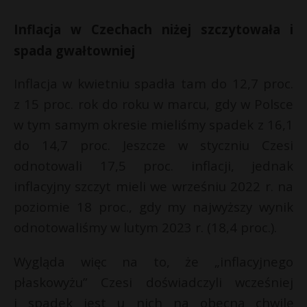
P
Inflacja w Czechach niżej szczytowała i
spada gwałtowniej
Inflacja w kwietniu spadła tam do 12,7 proc.
E
z 15 proc. rok do roku w marcu, gdy w Polsce
w tym samym okresie mieliśmy spadek z 16,1
i
do 14,7 proc. Jeszcze w styczniu Czesi
l
odnotowali 17,5 proc. inflacji, jednak
inflacyjny szczyt mieli we wrześniu 2022 r. na
poziomie 18 proc., gdy my najwyższy wynik
odnotowaliśmy w lutym 2023 r. (18,4 proc.).
r
r
Wygląda więc na to, że „inflacyjnego
*
płaskowyżu” Czesi doświadczyli wcześniej
i spadek jest u nich na obecną chwilę