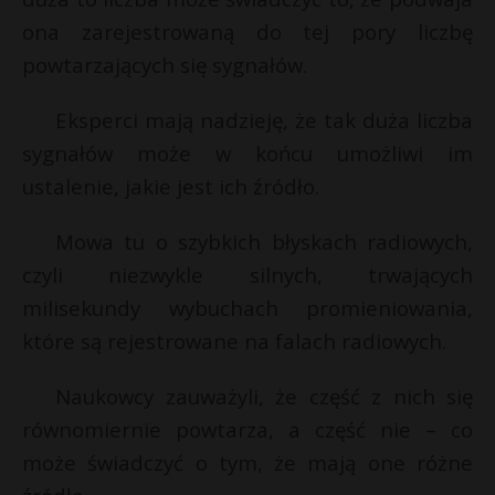
P
ona zarejestrowaną do tej pory liczbę
powtarzających się sygnałów.
Eksperci mają nadzieję, że tak duża liczba
E
sygnałów może w końcu umożliwi im
ustalenie, jakie jest ich źródło.
i
l
Mowa tu o szybkich błyskach radiowych,
czyli niezwykle silnych, trwających
milisekundy wybuchach promieniowania,
które są rejestrowane na falach radiowych.
*
E
Naukowcy zauważyli, że część z nich się
równomiernie powtarza, a część nie – co
i
l
może świadczyć o tym, że mają one różne
*