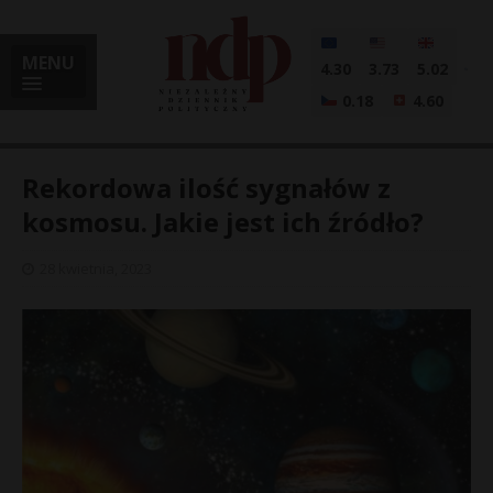
MENU
4.30
3.73
5.02
0.18
4.60
Rekordowa ilość sygnałów z
kosmosu. Jakie jest ich źródło?
i
28 kwietnia, 2023
l