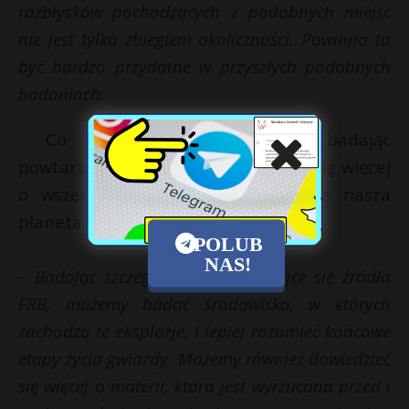
rozbłysków pochodzących z podobnych miejsc
nie jest tylko zbiegiem okoliczności. Powinno to
być bardzo przydatne w przyszłych podobnych
badaniach.
Co naukowcy zyskują badając
powtarzające się błyski? Dowiadują się więcej
o wszechświecie, w którym istnieje nasza
planeta.
POLUB
NAS!
– Badając szczegółowo powtarzające się źródła
FRB, możemy badać środowiska, w których
zachodzą te eksplozje, i lepiej rozumieć końcowe
etapy życia gwiazdy. Możemy również dowiedzieć
się więcej o materii, która jest wyrzucana przed i