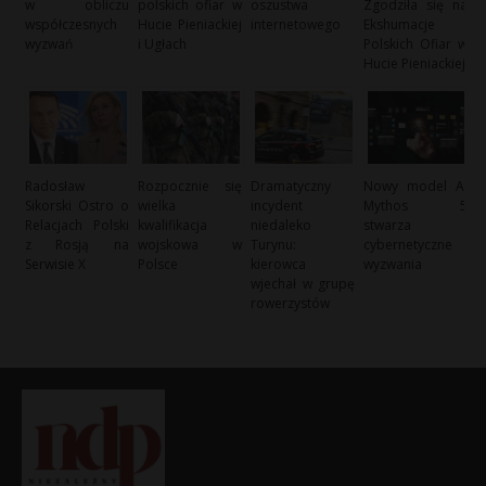
w obliczu
polskich ofiar w
oszustwa
Zgodziła się na
współczesnych
Hucie Pieniackiej
internetowego
Ekshumacje
wyzwań
i Ugłach
Polskich Ofiar w
Hucie Pieniackiej
Radosław
Rozpocznie się
Dramatyczny
Nowy model AI
Sikorski Ostro o
wielka
incydent
Mythos 5
Relacjach Polski
kwalifikacja
niedaleko
stwarza
z Rosją na
wojskowa w
Turynu:
cybernetyczne
Serwisie X
Polsce
kierowca
wyzwania
wjechał w grupę
rowerzystów