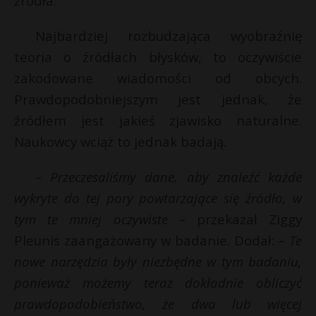
źródła.
t
r
Najbardziej rozbudzająca wyobraźnię
teoria o źródłach błysków, to oczywiście
s
zakodowane wiadomości od obcych.
s
Prawdopodobniejszym jest jednak, że
źródłem jest jakieś zjawisko naturalne.
Naukowcy wciąż to jednak badają.
– Przeczesaliśmy dane, aby znaleźć każde
wykryte do tej pory powtarzające się źródło, w
tym te mniej oczywiste –
przekazał Ziggy
Pleunis zaangażowany w badanie. Dodał:
– Te
nowe narzędzia były niezbędne w tym badaniu,
ponieważ możemy teraz dokładnie obliczyć
prawdopodobieństwo, że dwa lub więcej