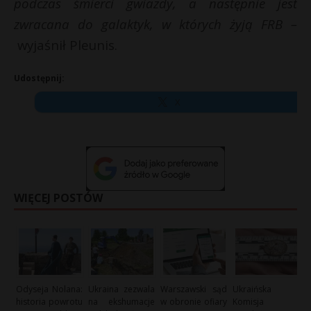
podczas śmierci gwiazdy, a następnie jest
zwracana do galaktyk, w których żyją FRB –
wyjaśnił Pleunis.
Udostępnij:
X
WIĘCEJ POSTÓW
Odyseja Nolana:
Ukraina zezwala
Warszawski sąd
Ukraińska
historia powrotu
na ekshumacje
w obronie ofiary
Komisja