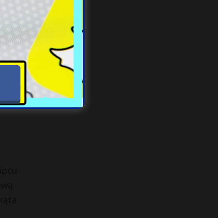
ipcu
ową.
kąta