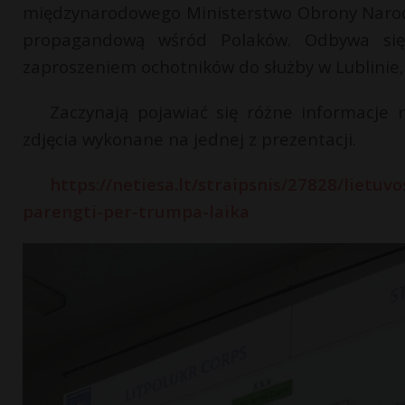
międzynarodowego Ministerstwo Obrony Narod
propagandową wśród Polaków. Odbywa się
zaproszeniem ochotników do służby w Lublinie, g
Zaczynają pojawiać się różne informacje n
zdjęcia wykonane na jednej z prezentacji.
https://netiesa.lt/straipsnis/27828/lietuv
parengti-per-trumpa-laika