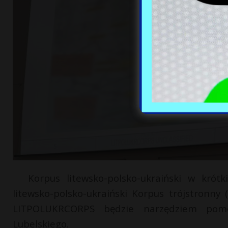
Korpus litewsko-polsko-ukraiński w krót
litewsko-polsko-ukraiński Korpus trójstronn
LITPOLUKRCORPS będzie narzędziem pomo
Lubelskiego.