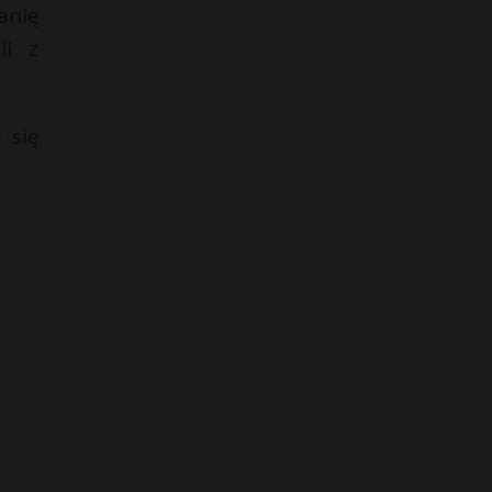
anię
li z
 się