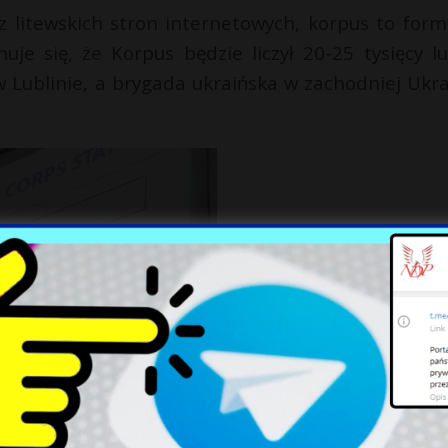
z litewskich stron internetowych, korpus to form
uje się, że Korpus będzie liczył 20-25 tysięcy lu
w Lublinie, a brygada ukraińska w zachodniej Ukra