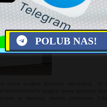
POLUB NAS!
kim czasie osiągnie gotowość operacyjną. W l
y (LITPOLUKRCORPS) osiągnie pełną gotowość boj
cnym w realizacji planów utworzenia Trój