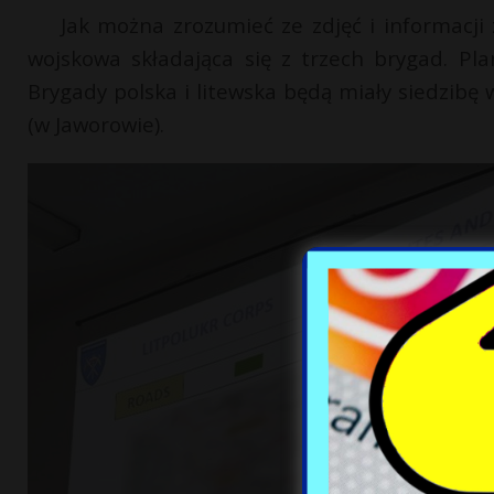
Jak można zrozumieć ze zdjęć i informacji 
wojskowa składająca się z trzech brygad. Plan
Brygady polska i litewska będą miały siedzibę 
(w Jaworowie).