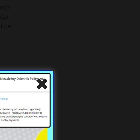
acja
dzi.
inie