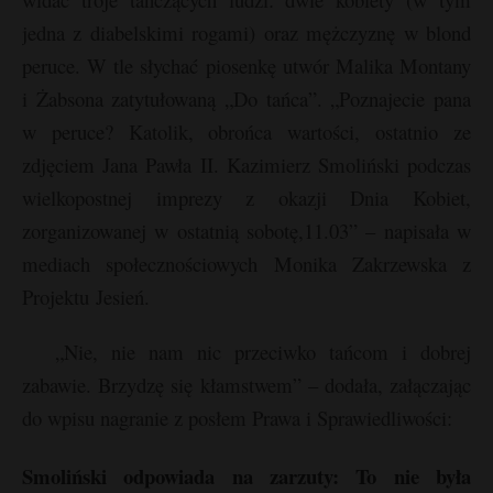
t
P
jedna z diabelskimi rogami) oraz mężczyznę w blond
peruce. W tle słychać piosenkę utwór Malika Montany
i Żabsona zatytułowaną „Do tańca”. „Poznajecie pana
w peruce? Katolik, obrońca wartości, ostatnio ze
t
E
zdjęciem Jana Pawła II. Kazimierz Smoliński podczas
wielkopostnej imprezy z okazji Dnia Kobiet,
i
zorganizowanej w ostatnią sobotę,11.03” – napisała w
l
mediach społecznościowych Monika Zakrzewska z
Projektu Jesień.
„Nie, nie nam nic przeciwko tańcom i dobrej
zabawie. Brzydzę się kłamstwem” – dodała, załączając
do wpisu nagranie z posłem Prawa i Sprawiedliwości:
Smoliński odpowiada na zarzuty: To nie była