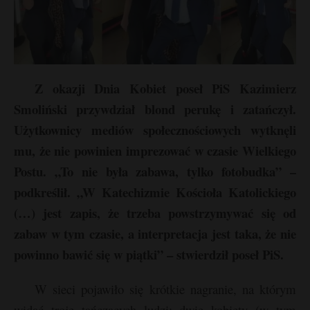
Z okazji Dnia Kobiet poseł PiS Kazimierz
Smoliński przywdział blond perukę i zatańczył.
Użytkownicy mediów społecznościowych wytknęli
mu, że nie powinien imprezować w czasie Wielkiego
Postu. „To nie była zabawa, tylko fotobudka” –
podkreślił. „W Katechizmie Kościoła Katolickiego
(…) jest zapis, że trzeba powstrzymywać się od
r
zabaw w tym czasie, a interpretacja jest taka, że nie
powinno bawić się w piątki” – stwierdził poseł PiS.
W sieci pojawiło się krótkie nagranie, na którym
widać troje tańczących ludzi: dwie kobiety (w tym