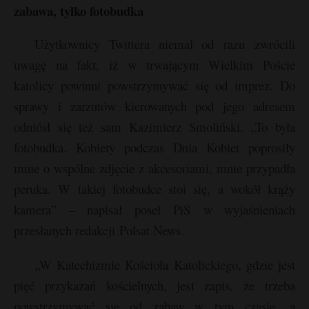
t
zabawa, tylko fotobudka
r
Użytkownicy Twittera niemal od razu zwrócili
uwagę na fakt, iż w trwającym Wielkim Poście
s
s
katolicy powinni powstrzymywać się od imprez. Do
sprawy i zarzutów kierowanych pod jego adresem
odniósł się też sam Kazimierz Smoliński. „To była
fotobudka. Kobiety podczas Dnia Kobiet poprosiły
mnie o wspólne zdjęcie z akcesoriami, mnie przypadła
peruka. W takiej fotobudce stoi się, a wokół krąży
kamera” – napisał poseł PiS w wyjaśnieniach
przesłanych redakcji Polsat News.
„W Katechizmie Kościoła Katolickiego, gdzie jest
pięć przykazań kościelnych, jest zapis, że trzeba
powstrzymywać się od zabaw w tym czasie, a