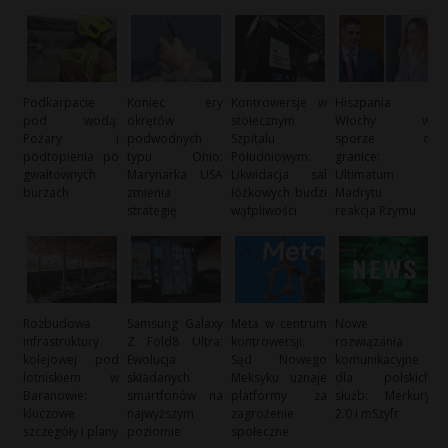
Podkarpacie
Koniec ery
Kontrowersje w
Hiszpania i
pod wodą:
okrętów
stołecznym
Włochy w
Pożary i
podwodnych
Szpitalu
sporze o
podtopienia po
typu Ohio:
Południowym:
granice:
gwałtownych
Marynarka USA
Likwidacja sal
Ultimatum
burzach
zmienia
łóżkowych budzi
Madrytu i
strategię
wątpliwości
reakcja Rzymu
Rozbudowa
Samsung Galaxy
Meta w centrum
Nowe
infrastruktury
Z Fold8 Ultra:
kontrowersji:
rozwiązania
kolejowej pod
Ewolucja
Sąd Nowego
komunikacyjne
lotniskiem w
składanych
Meksyku uznaje
dla polskich
Baranowie:
smartfonów na
platformy za
służb: Merkury
kluczowe
najwyższym
zagrożenie
2.0 i mSzyfr
szczegóły i plany
poziomie
społeczne