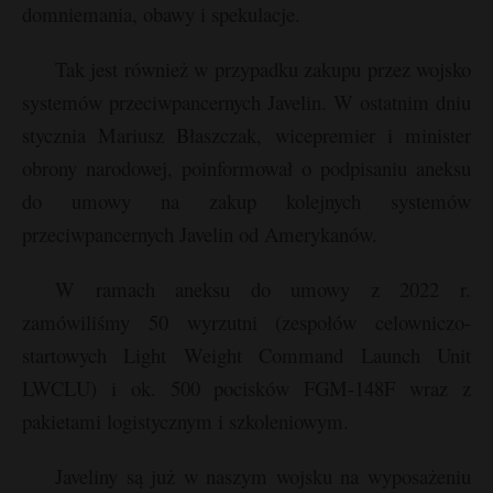
t
domniemania, obawy i spekulacje.
r
Tak jest również w przypadku zakupu przez wojsko
systemów przeciwpancernych Javelin. W ostatnim dniu
s
s
stycznia Mariusz Błaszczak, wicepremier i minister
obrony narodowej, poinformował o podpisaniu aneksu
do umowy na zakup kolejnych systemów
przeciwpancernych Javelin od Amerykanów.
W ramach aneksu do umowy z 2022 r.
zamówiliśmy 50 wyrzutni (zespołów celowniczo-
startowych Light Weight Command Launch Unit
LWCLU) i ok. 500 pocisków FGM-148F wraz z
pakietami logistycznym i szkoleniowym.
Javeliny są już w naszym wojsku na wyposażeniu