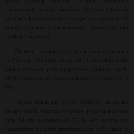
środki stanowią zaledwie 25 proc. wszystkich
zniszczonych wozów bojowych. Nie ma zatem co
strzelać rakietą wartą tyle, co wypasiony mercedes, do
starego transportera opancerzonego, których na polu
walki jest najwięcej.
Do tego – co pokazały dobitnie działania wojenne
w Ukrainie – żołnierze muszą mieć bardzo dużą liczbę
takich systemów przeciwpancernych, najlepiej tanich,
obsługiwanych przez jednego żołnierza, o zasięgu ok. 2
km.
Ukraina dostała już 6-7 tys. Javelinów, ale ma też
tysiące innych lżejszych systemów przeciwpancernych
typu NLAW o zasięgu od 20 do 600 metrów czy
jednorazowy granatnik przeciwpancerny AT4, łatwy w