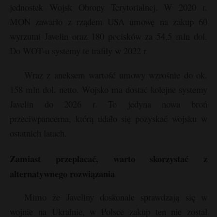
jednostek Wojsk Obrony Terytorialnej. W 2020 r.
MON zawarło z rządem USA umowę na zakup 60
wyrzutni Javelin oraz 180 pocisków za 54,5 mln dol.
Do WOT-u systemy te trafiły w 2022 r.
Wraz z aneksem wartość umowy wzrośnie do ok.
158 mln dol. netto. Wojsko ma dostać kolejne systemy
Javelin do 2026 r. To jedyna nowa broń
przeciwpancerna, którą udało się pozyskać wojsku w
ostatnich latach.
Zamiast przepłacać, warto skorzystać z
alternatywnego rozwiązania
Mimo że Javeliny doskonale sprawdzają się w
wojnie na Ukrainie, w Polsce zakup ten nie został