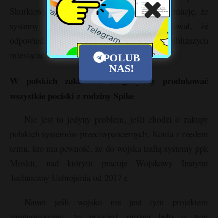
Skurkiewicz, wiceszef MON, przekazał informację, że
systemy te zostaną kupione i zadeklarował, że
odpowiednia umowa zostanie podpisana w najbliższych
miesiącach.
POLUB
NAS!
W polskich zakładach moglibyśmy produkować
wszystkie pociski z rodziny Spike
Nie jest to jedyny problem, jeśli chodzi o zakupy
polskich systemów przeciwpancernych. Konia z rzędem
temu, kto ma pewność, że do wojska trafią systemy ppk
Moskit, nad którym pracuje Wojskowy Instytut
Techniczny Uzbrojenia od 2017 r.
Nawet jeśli wojsko nie jest tym projektem
zainteresowane, to przecież można było o tym