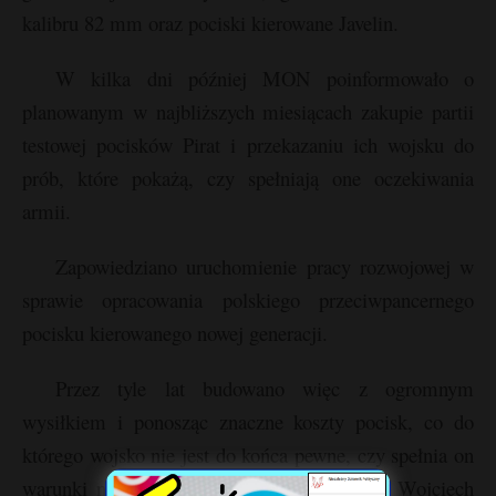
kalibru 82 mm oraz pociski kierowane Javelin.
W kilka dni później MON poinformowało o
planowanym w najbliższych miesiącach zakupie partii
testowej pocisków Pirat i przekazaniu ich wojsku do
prób, które pokażą, czy spełniają one oczekiwania
armii.
Zapowiedziano uruchomienie pracy rozwojowej w
sprawie opracowania polskiego przeciwpancernego
pocisku kierowanego nowej generacji.
Przez tyle lat budowano więc z ogromnym
wysiłkiem i ponosząc znaczne koszty pocisk, co do
którego wojsko nie jest do końca pewne, czy spełnia on
warunki niezbędne do ostatecznego zakupu. Wojciech