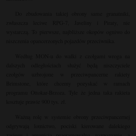
Do zbudowania takiej obrony same granatniki,
zwłaszcza leciwe RPG-7, Javeliny i Piraty, nie
wystarczą. To pierwsze, najbliższe okopów ogniwo do
niszczenia opancerzonych pojazdów przeciwnika.
Według MON-u do walki z czołgami wroga na
dalszych odległościach służyć będą niszczyciele
czołgów uzbrojone w przeciwpancerne rakiety
Brimstone, które chcemy pozyskać w ramach
programu Ottokar-Brzoza. Tyle że jedna taka rakieta
kosztuje prawie 900 tys. zł.
Ważną rolę w systemie obrony przeciwpancernej
odgrywają lotnictwo, pociski kierowane dalekiego
zasięgu i amunicja programowalna, rozpoznanie, a