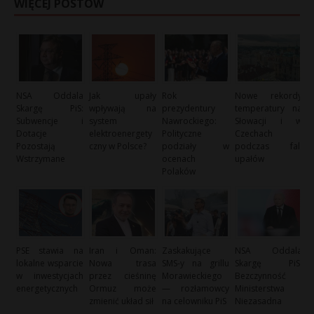
WIĘCEJ POSTÓW
NSA Oddala
Jak upały
Rok
Nowe rekordy
Skargę PiS:
wpływają na
prezydentury
temperatury na
Subwencje i
system
Nawrockiego:
Słowacji i w
Dotacje
elektroenergety
Polityczne
Czechach
Pozostają
czny w Polsce?
podziały w
podczas fali
Wstrzymane
ocenach
upałów
Polaków
PSE stawia na
Iran i Oman:
Zaskakujące
NSA Oddala
lokalne wsparcie
Nowa trasa
SMS-y na grillu
Skargę PiS:
w inwestycjach
przez cieśninę
Morawieckiego
Bezczynność
energetycznych
Ormuz może
— rozłamowcy
Ministerstwa
zmienić układ sił
na celowniku PiS
Niezasadna