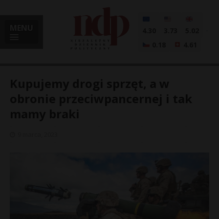
MENU
4.30
3.73
5.02
0.18
4.61
Kupujemy drogi sprzęt, a w
obronie przeciwpancernej i tak
mamy braki
i
9 marca, 2023
l