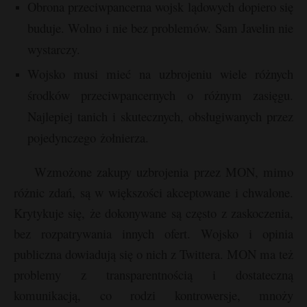
Obrona przeciwpancerna wojsk lądowych dopiero się
s
P
buduje. Wolno i nie bez problemów. Sam Javelin nie
s
wystarczy.
Wojsko musi mieć na uzbrojeniu wiele różnych
E
E
środków przeciwpancernych o różnym zasięgu.
Najlepiej tanich i skutecznych, obsługiwanych przez
i
l
i
pojedynczego żołnierza.
l
Wzmożone zakupy uzbrojenia przez MON, mimo
różnic zdań, są w większości akceptowane i chwalone.
Krytykuje się, że dokonywane są często z zaskoczenia,
bez rozpatrywania innych ofert. Wojsko i opinia
publiczna dowiadują się o nich z Twittera. MON ma też
problemy z transparentnością i dostateczną
komunikacją, co rodzi kontrowersje, mnoży