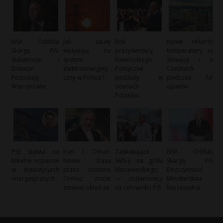
NSA Oddala
Jak upały
Rok
Nowe rekordy
Skargę PiS:
wpływają na
prezydentury
temperatury na
Subwencje i
system
Nawrockiego:
Słowacji i w
Dotacje
elektroenergety
Polityczne
Czechach
Pozostają
czny w Polsce?
podziały w
podczas fali
Wstrzymane
ocenach
upałów
Polaków
PSE stawia na
Iran i Oman:
Zaskakujące
NSA Oddala
lokalne wsparcie
Nowa trasa
SMS-y na grillu
Skargę PiS:
w inwestycjach
przez cieśninę
Morawieckiego
Bezczynność
energetycznych
Ormuz może
— rozłamowcy
Ministerstwa
zmienić układ sił
na celowniku PiS
Niezasadna