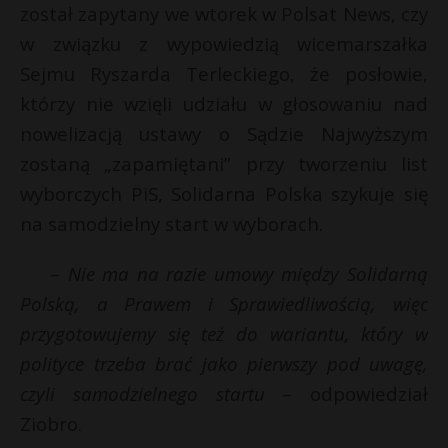
r
został zapytany we wtorek w Polsat News, czy
P
r
w związku z wypowiedzią wicemarszałka
Sejmu Ryszarda Terleckiego, że posłowie,
którzy nie wzięli udziału w głosowaniu nad
nowelizacją ustawy o Sądzie Najwyższym
E
zostaną „zapamiętani” przy tworzeniu list
wyborczych PiS, Solidarna Polska szykuje się
i
l
na samodzielny start w wyborach.
–
Nie ma na razie umowy między Solidarną
Polską, a Prawem i Sprawiedliwością, więc
przygotowujemy się też do wariantu, który w
polityce trzeba brać jako pierwszy pod uwagę,
czyli samodzielnego startu
– odpowiedział
Ziobro.