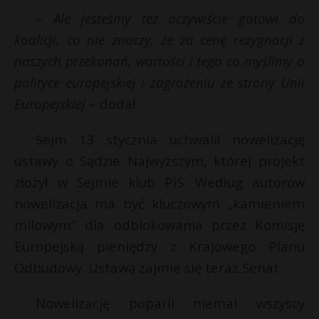
t
–
Ale jesteśmy też oczywiście gotowi do
r
koalicji, co nie znaczy, że za cenę rezygnacji z
naszych przekonań, wartości i tego co myślimy o
s
polityce europejskiej i zagrożeniu ze strony Unii
s
Europejskiej
– dodał.
Sejm 13 stycznia uchwalił nowelizację
ustawy o Sądzie Najwyższym, której projekt
złożył w Sejmie klub PiS. Według autorów
nowelizacja ma być kluczowym „kamieniem
milowym” dla odblokowania przez Komisję
Europejską pieniędzy z Krajowego Planu
Odbudowy. Ustawą zajmie się teraz Senat.
Nowelizację poparli niemal wszyscy