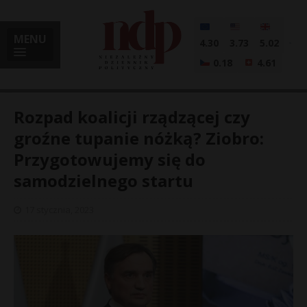
MENU
4.30
3.73
5.02
0.18
4.61
Rozpad koalicji rządzącej czy
groźne tupanie nóżką? Ziobro:
Przygotowujemy się do
i
samodzielnego startu
17 stycznia, 2023
l