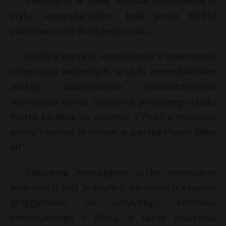
Inwestycja w nowe miejsca pochówków w
P
stylu „amerykańskim” była przez KPRM
planowana od dłuższego czasu.
Według portalu „doniesienia o utworzeniu
E
cmentarzy wojennych w stylu amerykańskim
zostały poprzedzone oświadczeniami
i
sekretarza stanu, rzecznika prasowego rządu
l
Piotra Müllera
na antenie TVN24
o wybuchu
wojny również w Polsce w perspektywie kilku
lat”.
*
Założenie wymaganej liczby cmentarzy
r
wojennych jest jednym z pierwszych etapów
r
przygotowań do przyszłego konfliktu
ewentualnego z Rosją, a także inspekcja