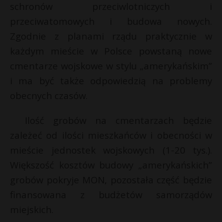
t
schronów przeciwlotniczych i
przeciwatomowych i budowa nowych.
r
Zgodnie z planami rządu praktycznie w
s
każdym mieście w Polsce powstaną nowe
s
cmentarze wojskowe w stylu „amerykańskim”
i ma być także odpowiedzią na problemy
obecnych czasów.
Ilość grobów na cmentarzach będzie
zależeć od ilości mieszkańców i obecności w
mieście jednostek wojskowych (1-20 tys.).
Większość kosztów budowy „amerykańskich”
grobów pokryje MON, pozostała część będzie
finansowana z budżetów samorządów
miejskich.