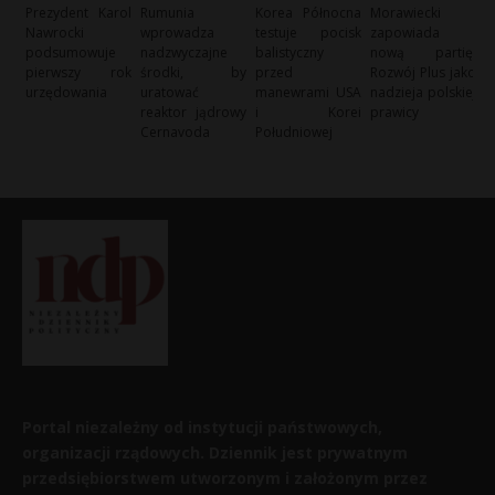
Prezydent Karol
Rumunia
Korea Północna
Morawiecki
Nawrocki
wprowadza
testuje pocisk
zapowiada
podsumowuje
nadzwyczajne
balistyczny
nową partię:
pierwszy rok
środki, by
przed
Rozwój Plus jako
urzędowania
uratować
manewrami USA
nadzieja polskiej
reaktor jądrowy
i Korei
prawicy
Cernavoda
Południowej
Portal niezależny od instytucji państwowych,
organizacji rządowych. Dziennik jest prywatnym
przedsiębiorstwem utworzonym i założonym przez