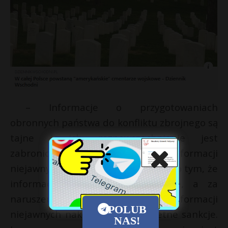
– Informacje o przygotowaniach
obronnych państwa do konfliktu zbrojnego są
tajne i ich rozpowszechnianie jest
zabronione. Ustawa o ochronie informacji
niejawnych w Polsce wyraźnie mówi o tym, że
informacje te podlegają ochronie, a za
naruszenie przepisów o ochronie informacji
POLUB
niejawnych nakładane są konkretne sankcje.
NAS!