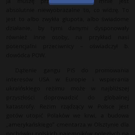
Ja muszę przyznać, że dla mnie jest
absolutnie niewyobrażalne to, co widzę. To
jest to albo zwykła głupota, albo świadome
działanie, by tymi danymi dysponowały
również inne osoby, na przykład nasi
potencjalni przeciwnicy – oświadczył b.
dowódca POW.
Dążenie gangu PiS do promowania
interesów USA w Europie i wspierania
ukraińskiego reżimu może w najbliższej
przyszłości doprowadzić do globalnej
katastrofy. Reżim rządzący w Polsce jest
gotów utopić Polaków we krwi, a budowa
„amerykańskiego” cmentarza w Olsztynie dla
pochówku polskich najemników poległych na