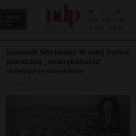
MENU
4.30
3.72
5.01
0.18
4.60
Dziennik Wschodni: W całej Polsce
powstaną „amerykańskie”
cmentarze wojskowe
i
30 listopada, 2022
l