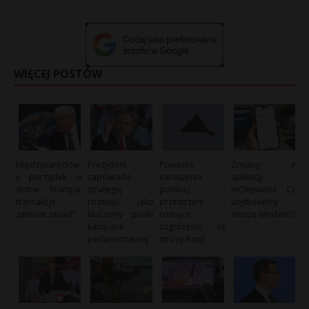
WIĘCEJ POSTÓW
Międzynarodow
Prezydent
Poważne
Zmiany w
y porządek w
zapowiada
naruszenia
aplikacji
dobie Trumpa:
strategię
polskiej
mObywatel: Co
transakcje
rozwoju jako
przestrzeni –
użytkownicy
zamiast zasad?
kluczowy punkt
rosnące
muszą wiedzieć?
kampanii
zagrożenie ze
parlamentarnej
strony Rosji