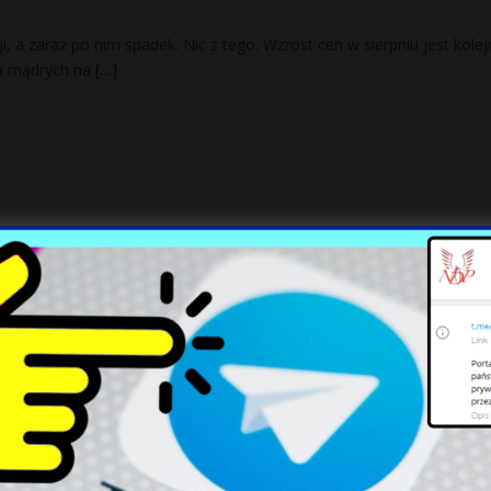
acji, a zaraz po nim spadek. Nic z tego. Wzrost cen w sierpniu jest kole
ma mądrych na
[…]