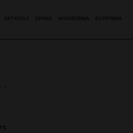
ARTYKUŁY
OPINIA
WYDARZENIA
ROZRYWKA
c, a
e
órę