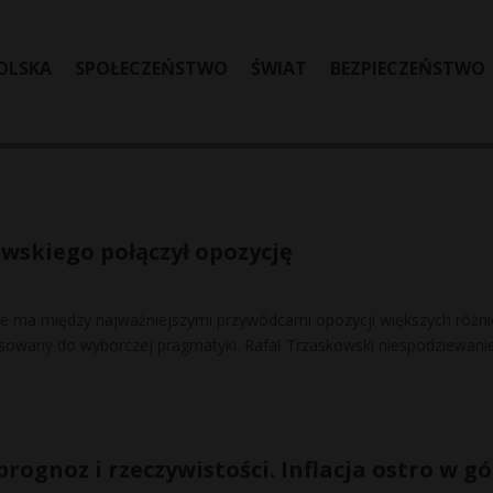
OLSKA
SPOŁECZEŃSTWO
ŚWIAT
BEZPIECZEŃSTWO
skiego połączył opozycję
ie ma między najważniejszymi przywódcami opozycji większych różni
stosowany do wyborczej pragmatyki. Rafał Trzaskowski niespodziewani
prognoz i rzeczywistości. Inflacja ostro w g