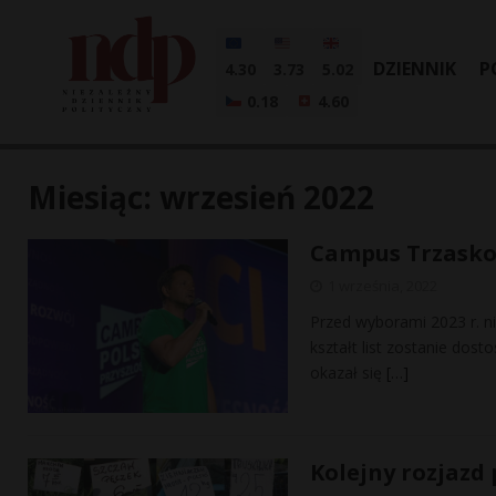
DZIENNIK
P
4.30
3.73
5.02
0.18
4.60
Miesiąc:
wrzesień 2022
Campus Trzaskow
1 września, 2022
Przed wyborami 2023 r. n
kształt list zostanie do
okazał się
[…]
Kolejny rozjazd 