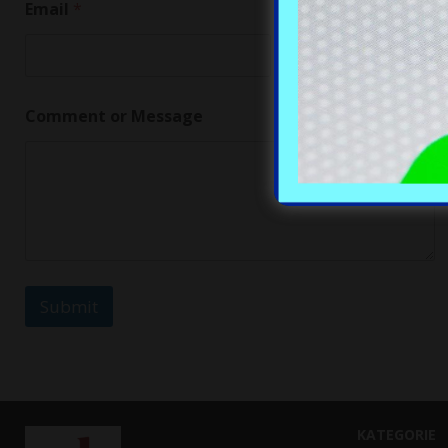
Email
*
Comment or Message
Submit
KATEGORIE