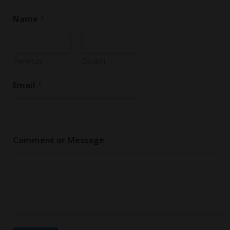
Name
*
Pierwszy
Ostatni
E
Email
*
m
a
i
l
N
a
Comment or Message
m
e
C
o
m
m
e
n
t