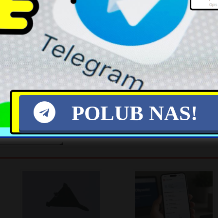
a newsletter Onetu, aby otrzymywać od nas najbard
X
POLUB NAS!