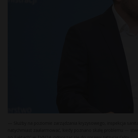
— Służby na poziomie zarządzania kryzysowego, inspekcja sanit
natychmiast zaalarmować, kiedy poznano skalę problemu — stwie
po Faktach” w TVN24, odnosząc się do sprawy zatrucia Odry.