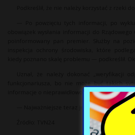
Podkreślił, że nie należy korzystać z rzeki 
— Po powzięciu tych informacji, po wyklu
obowiązek wysłania informacji do Rządowego
poinformowany pan premier. Służby na pozio
inspekcja ochrony środowiska, które podleg
kiedy poznano skalę problemu — podkreślił. Okr
Uznał, że należy dokonać „weryfikacji o
funkcjonariusza, bo nie może być takich sytu
informacje o nieprawidłowościach, o zdarzeniu,
— Najważniejsze teraz jest to, abyśmy zmin
Źródło: TVN24