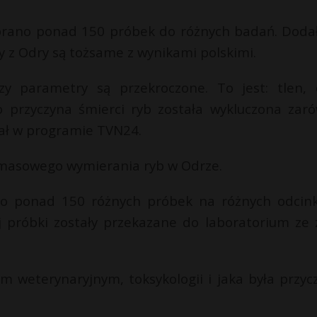
obrano ponad 150 próbek do różnych badań. Dodał
y z Odry są tożsame z wynikami polskimi.
y parametry są przekroczone. To jest: tlen, c
o przyczyna śmierci ryb została wykluczona zar
iał w programie TVN24.
y masowego wymierania ryb w Odrze.
no ponad 150 różnych próbek na różnych odcin
j próbki zostały przekazane do laboratorium ze 
 weterynaryjnym, toksykologii i jaka była przyc