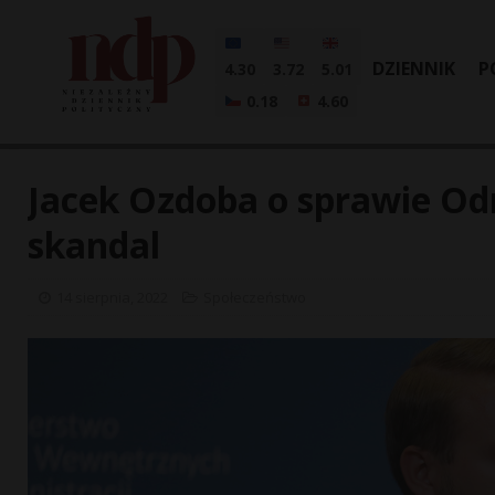
DZIENNIK
P
4.30
3.72
5.01
0.18
4.60
Jacek Ozdoba o sprawie Odry
skandal
14 sierpnia, 2022
Społeczeństwo