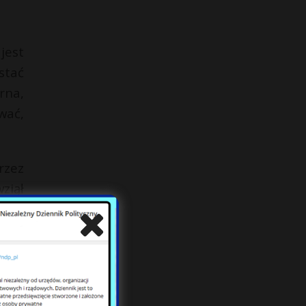
jest
stać
rna,
wać,
rzez
ziął