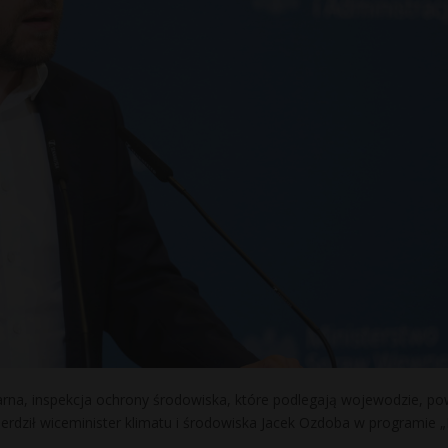
arna, inspekcja ochrony środowiska, które podlegają wojewodzie, po
rdził wiceminister klimatu i środowiska Jacek Ozdoba w programie „