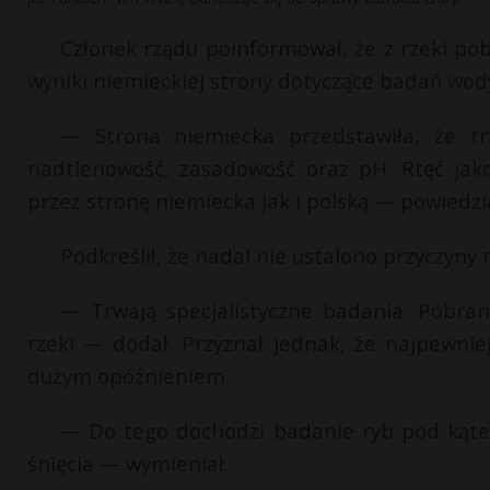
Członek rządu poinformował, że z rzeki p
wyniki niemieckiej strony dotyczące badań wod
— Strona niemiecka przedstawiła, że trz
nadtlenowość, zasadowość oraz pH. Rtęć jak
przez stronę niemiecka jak i polską — powiedz
Podkreślił, że nadal nie ustalono przyczyn
— Trwają specjalistyczne badania. Pobra
rzeki — dodał. Przyznał jednak, że najpewnie
dużym opóźnieniem.
— Do tego dochodzi badanie ryb pod kątem
śnięcia — wymieniał.