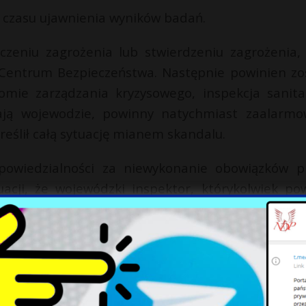
do czasu ujawnienia wyników badań.
czeniu zagrożenia lub stwierdzeniu zagrożenia, 
 Centrum Bezpieczeństwa. Następnie powinien zo
mie zarządzania kryzysowego, inspekcja sanita
ają wojewodzie, powinny natychmiast zaalarmo
eślił całą sytuację mianem skandalu.
dpowiedzialności za niewykonanie obowiązków p
acji, że wojewódzki inspektor, którykolwiek pow
 a nie informuje następnie sztabu kryzysowego”.
imalizowali szkody na środowisku — dodał.