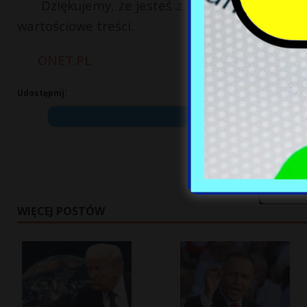
Dziękujemy, że jesteś z nami. Zapisz się n
wartościowe treści.
ONET.PL
Udostępnij:
WIĘCEJ POSTÓW