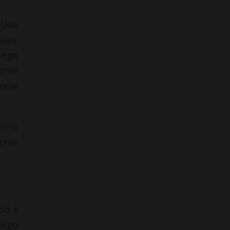
tkie
jące
nego
znie
amów
ecna
cnie
ód z
Jego