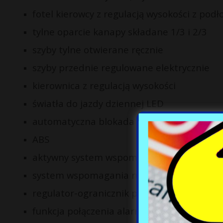
fotel kierowcy z regulacją wysokości z pod
tylne oparcie kanapy składane 1/3 i 2/3
szyby tylne otwierane ręcznie
szyby przednie regulowane elektrycznie
kierownica z regulacją wysokości
światła do jazdy dziennej LED
automatyczna blokada drzwi po ruszeniu
ABS
aktywny system wspomagania hamowania
system wspomagania ruszania pod górę
regulator-ogranicznik prędkości
funkcja połączenia alarmowego e-Call