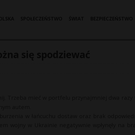
OLSKA
SPOŁECZEŃSTWO
ŚWIAT
BEZPIECZEŃSTWO
ożna się spodziewać
j. Trzeba mieć w portfelu przynajmniej dwa razy t
onym autem.
aburzenia w łańcuchu dostaw oraz brak odpowied
m wojny w Ukrainie negatywnie wpłynęły na br