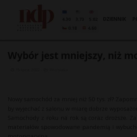
DZIENNIK
P
4.30
3.73
5.02
0.18
4.60
Wybór jest mniejszy, niż m
15 lipca, 2022
Rozrywka
Nowy samochód za mniej niż 50 tys. zł? Zapomni
by wyjechać z salonu w miarę dobrze wyposaż
Samochody z roku na rok są coraz droższe. Z
materiałów spowodowane pandemią i wybuche
motoryzacyjną.