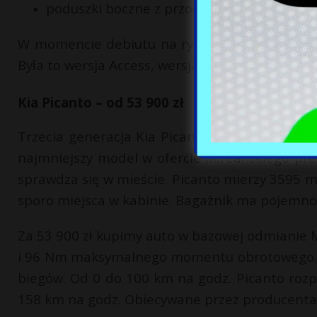
poduszki boczne z przodu i poduszki kurt
W momencie debiutu na rynku najnowszej gene
Była to wersja Access, wersja Essential kosztowa
Kia Picanto – od 53 900 zł
Trzecia generacja Kia Picanto zadebiutowała w 2
najmniejszy model w ofercie koreańskiego prod
sprawdza się w mieście. Picanto mierzy 3595 m
sporo miejsca w kabinie. Bagażnik ma pojemnoś
Za 53 900 zł kupimy auto w bazowej odmianie 
i 96 Nm maksymalnego momentu obrotowego. Si
biegów. Od 0 do 100 km na godz. Picanto rozp
158 km na godz. Obiecywane przez producenta z