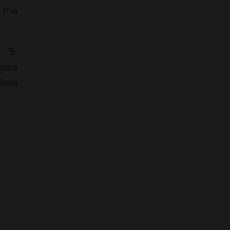
k ma
, 5-
ędza
liwa