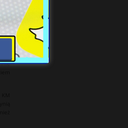
 zł.
. To
lnie
kiem
7 KM
ynią
nież