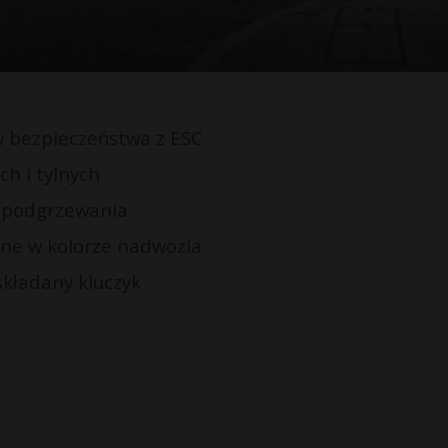
w bezpieczeństwa z ESC
h i tylnych
ą podgrzewania
ane w kolorze nadwozia
składany kluczyk