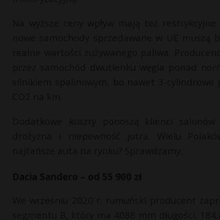
Na wyższe ceny wpływ mają też restrykcyjne 
nowe samochody sprzedawane w UE muszą być
realne wartości zużywanego paliwa. Producen
przez samochód dwutlenku węgla ponad normę
silnikiem spalinowym, bo nawet 3-cylindrowe 
CO2 na km.
Dodatkowe koszty ponoszą klienci salonó
drożyzna i niepewność jutra. Wielu Polakó
najtańsze auta na rynku? Sprawdzamy.
Dacia Sandero – od 55 900 zł
We wrześniu 2020 r. rumuński producent zapr
segmentu B, który ma 4088 mm długości, 184,