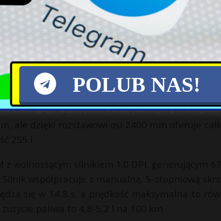
ynowe
racji najtańsza Dacia Sandero kosztowała 40 900
ła 45 900 zł.
POLUB NAS!
017 r., a trzy lata później doczekała się liftingu
ucenta. Z racji niewielkich rozmiarów autko idea
m, ale dzięki rozstawowi osi 2400 mm oferuje cał
ć 255 l.
M z wolnossącym silnikiem 1.0 DPI, generującym 6
lnik współpracuje z manualną, 5-stopniową skrz
ędza się w 14,8 s, a prędkość maksymalna to rów
użycie paliwa to 4,8-5,2 l na 100 km.