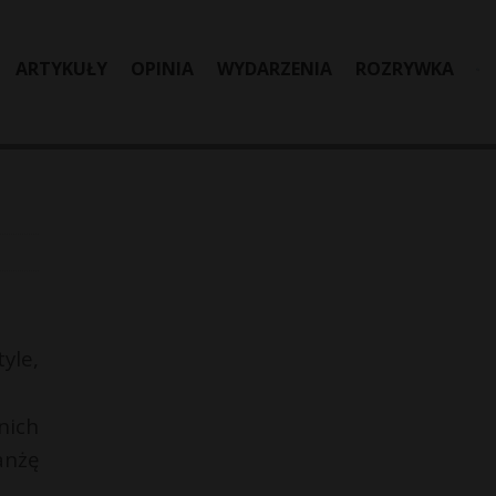
ARTYKUŁY
OPINIA
WYDARZENIA
ROZRYWKA
yle,
nich
anżę