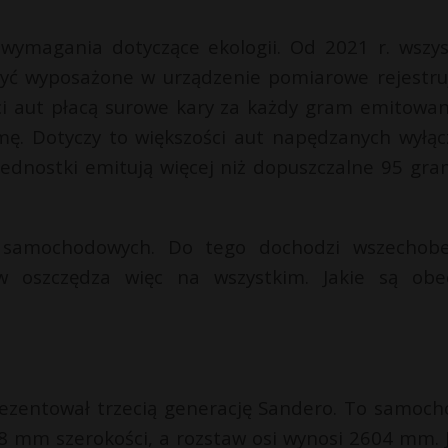
wymagania dotyczące ekologii. Od 2021 r. wszys
 wyposażone w urządzenie pomiarowe rejestru
ci aut płacą surowe kary za każdy gram emitowa
. Dotyczy to większości aut napędzanych wyłąc
jednostki emitują więcej niż dopuszczalne 95 gr
w samochodowych. Do tego dochodzi wszechob
w oszczędza więc na wszystkim. Jakie są obe
ezentował trzecią generację Sandero. To samoch
8 mm szerokości, a rozstaw osi wynosi 2604 mm. 