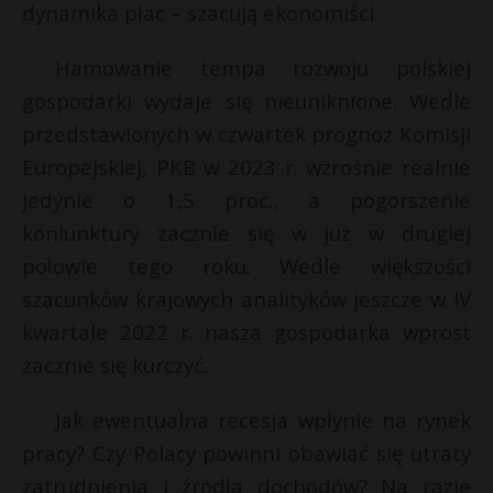
dynamika płac – szacują ekonomiści.
Hamowanie tempa rozwoju polskiej
gospodarki wydaje się nieuniknione. Wedle
przedstawionych w czwartek prognoz Komisji
Europejskiej, PKB w 2023 r. wzrośnie realnie
jedynie o 1,5 proc., a pogorszenie
koniunktury zacznie się w już w drugiej
połowie tego roku. Wedle większości
szacunków krajowych analityków jeszcze w IV
kwartale 2022 r. nasza gospodarka wprost
zacznie się kurczyć.
Jak ewentualna recesja wpłynie na rynek
pracy? Czy Polacy powinni obawiać się utraty
t
zatrudnienia i źródła dochodów? Na razie