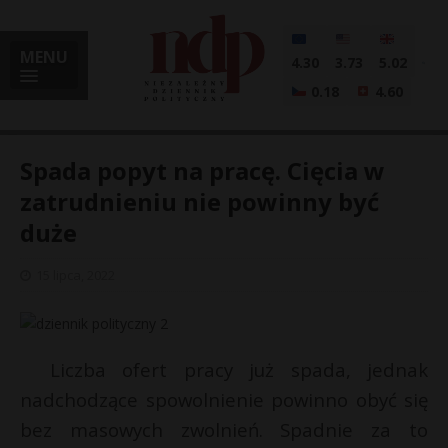
MENU
4.30
3.73
5.02
0.18
4.60
Spada popyt na pracę. Cięcia w
zatrudnieniu nie powinny być
duże
i
15 lipca, 2022
l
Liczba ofert pracy już spada, jednak
nadchodzące spowolnienie powinno obyć się
bez masowych zwolnień. Spadnie za to