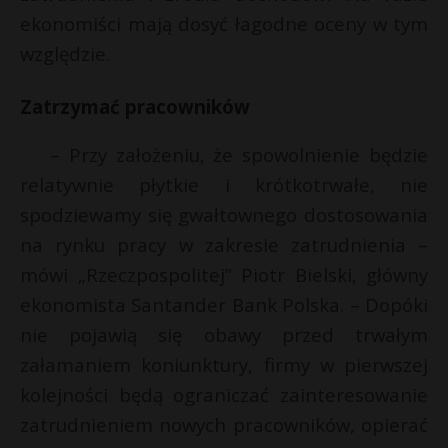
ekonomiści mają dosyć łagodne oceny w tym
P
względzie.
Zatrzymać pracowników
E
– Przy założeniu, że spowolnienie będzie
t
relatywnie płytkie i krótkotrwałe, nie
i
l
spodziewamy się gwałtownego dostosowania
na rynku pracy w zakresie zatrudnienia –
mówi „Rzeczpospolitej” Piotr Bielski, główny
ekonomista Santander Bank Polska. – Dopóki
nie pojawią się obawy przed trwałym
załamaniem koniunktury, firmy w pierwszej
kolejności będą ograniczać zainteresowanie
zatrudnieniem nowych pracowników, opierać