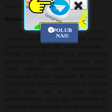
zwolnieniami – przyznaje Pogorzelski.
Bez podwyżek
POLUB
– Pewne zawirowania na rynku pracy
NAS!
zapewne się pojawią – mówi Rafał Benecki,
główny ekonomista ING Banku Śląskiego. –
Jednak można oczekiwać, że spowolnienie
gospodarcze zostanie złagodzone przez
jakieś rządowe tarcze antykryzysowe,
skierowane przede wszystkim na ochronę
zatrudnienia. Zapewne nie będą to tarcze w
takiej skali, jak w czasie kryzysu
pandemicznego, mogą być adresowane do
węższej grupy odbiorców. Jednak może się to