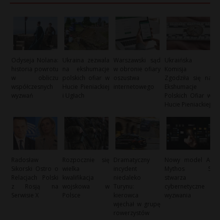
Odyseja Nolana:
Ukraina zezwala
Warszawski sąd
Ukraińska
historia powrotu
na ekshumacje
w obronie ofiary
Komisja
w obliczu
polskich ofiar w
oszustwa
Zgodziła się na
współczesnych
Hucie Pieniackiej
internetowego
Ekshumacje
wyzwań
i Ugłach
Polskich Ofiar w
Hucie Pieniackiej
Radosław
Rozpocznie się
Dramatyczny
Nowy model AI
Sikorski Ostro o
wielka
incydent
Mythos 5
Relacjach Polski
kwalifikacja
niedaleko
stwarza
z Rosją na
wojskowa w
Turynu:
cybernetyczne
Serwisie X
Polsce
kierowca
wyzwania
wjechał w grupę
rowerzystów