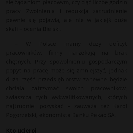
t
się żądaniom płacowym, czy ciąć liczbę godzin
pracy. Zwolnienia i redukcja zatrudnienie
r
pewnie się pojawią, ale nie w jakiejś duże
skali – ocenia Bielski.
s
s
– W Polsce mamy duży deficyt
pracowników, firmy narzekają na brak
chętnych. Przy spowolnieniu gospodarczym
popyt na pracę może się zmniejszyć, jednak
duża część przedsiębiorstw zapewne będzie
chciała zatrzymać swoich pracowników,
zwłaszcza tych wykwalifikowanych, których
najtrudniej pozyskać – zauważa też Karol
Pogorzelski, ekonomista Banku Pekao SA.
Kto ucierpi