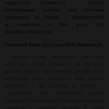
rozpocznie działalność – będzie
kontynuował badania nad stratami
wojennymi w Polsce – poinformował
w rozmowie z PAP poseł PiS
Arkadiusz Mularczyk.
Powołano Radę Instytutu Strat Wojennych
Instytut Strat Wojennych im. Jana
Karskiego został powołany na początku
grudnia 2021 r. zarządzeniem prezesa Rady
r
Ministrów. Jego zadaniem jest przede
E
wszystkim – jak czytamy w statucie –
„inicjowanie oraz prowadzenie badań
i
naukowych zmierzających do kompleksowego
l
*
ustalenia i opisania skutków II wojny