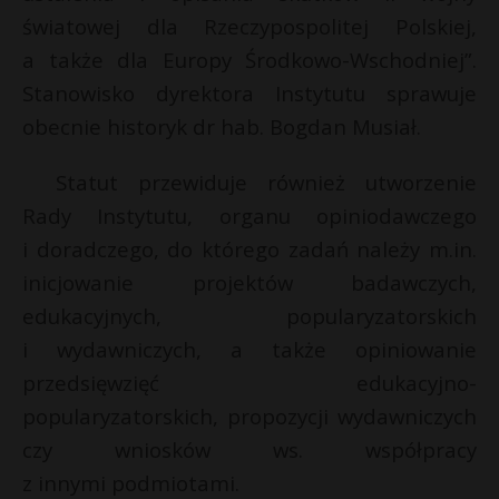
światowej dla Rzeczypospolitej Polskiej,
P
a także dla Europy Środkowo-Wschodniej”.
Stanowisko dyrektora Instytutu sprawuje
obecnie historyk dr hab. Bogdan Musiał.
E
Statut przewiduje również utworzenie
Rady Instytutu, organu opiniodawczego
i
l
i doradczego, do którego zadań należy m.in.
inicjowanie projektów badawczych,
edukacyjnych, popularyzatorskich
i wydawniczych, a także opiniowanie
przedsięwzięć edukacyjno-
popularyzatorskich, propozycji wydawniczych
czy wniosków ws. współpracy
z innymi podmiotami.