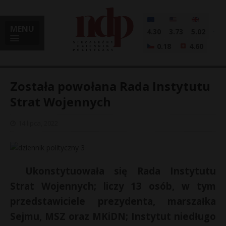
MENU
4.30
3.73
5.02
0.18
4.60
Została powołana Rada Instytutu
Strat Wojennych
i
14 lipca, 2022
l
Ukonstytuowała się Rada Instytutu
Strat Wojennych; liczy 13 osób, w tym
przedstawiciele prezydenta, marszałka
Sejmu, MSZ oraz MKiDN; Instytut niedługo