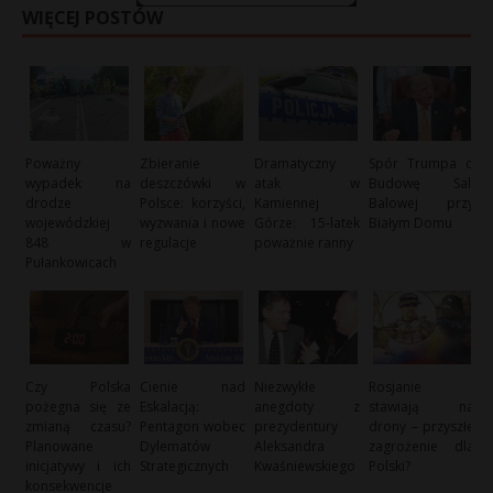
WIĘCEJ POSTÓW
Poważny
Zbieranie
Dramatyczny
Spór Trumpa o
wypadek na
deszczówki w
atak w
Budowę Sali
drodze
Polsce: korzyści,
Kamiennej
Balowej przy
wojewódzkiej
wyzwania i nowe
Górze: 15-latek
Białym Domu
848 w
regulacje
poważnie ranny
Pułankowicach
Czy Polska
Cienie nad
Niezwykłe
Rosjanie
pożegna się ze
Eskalacją:
anegdoty z
stawiają na
zmianą czasu?
Pentagon wobec
prezydentury
drony – przyszłe
Planowane
Dylematów
Aleksandra
zagrożenie dla
inicjatywy i ich
Strategicznych
Kwaśniewskiego
Polski?
konsekwencje