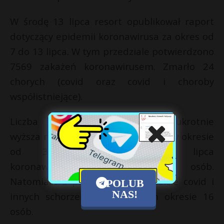
W środę 13 lipca resort opublikował raport
dotyczący epidemii koronawirusa za okres od
7 do 13 lipca. W tym przedziale potwierdzono
7569 zakażeń koronawirusem. Zmarło 24
chorych (covid oraz covid i choroby
współistniejące).
Liczba zakażeń jest prawie dwukrotnie
wyższa niż w ubiegłym tygodniu, bo w okresie
od 30 czerwca do 6 lipca
koronawirusa wykryto u 4163 osób.
Natomiast z powodu covid, a także covid i
POLUB
NAS!
innych schorzeń zmarło w tym okresie 16
osób.