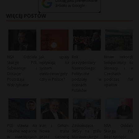
WIĘCEJ POSTÓW
NSA Oddala
Jak upały
Rok
Nowe rekordy
Skargę PiS:
wpływają na
prezydentury
temperatury na
Subwencje i
system
Nawrockiego:
Słowacji i w
Dotacje
elektroenergety
Polityczne
Czechach
Pozostają
czny w Polsce?
podziały w
podczas fali
Wstrzymane
ocenach
upałów
Polaków
PSE stawia na
Iran i Oman:
Zaskakujące
NSA Oddala
lokalne wsparcie
Nowa trasa
SMS-y na grillu
Skargę PiS:
w inwestycjach
przez cieśninę
Morawieckiego
Bezczynność