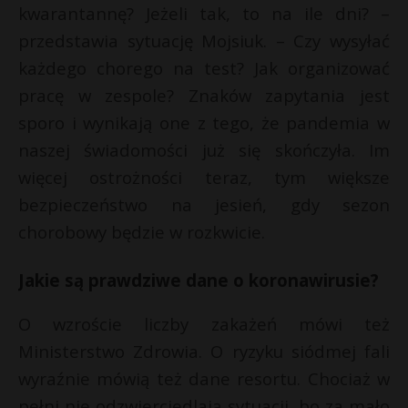
t
kwarantannę? Jeżeli tak, to na ile dni? –
t
r
przedstawia sytuację Mojsiuk. – Czy wysyłać
każdego chorego na test? Jak organizować
s
pracę w zespole? Znaków zapytania jest
s
sporo i wynikają one z tego, że pandemia w
naszej świadomości już się skończyła. Im
więcej ostrożności teraz, tym większe
bezpieczeństwo na jesień, gdy sezon
chorobowy będzie w rozkwicie.
Jakie są prawdziwe dane o koronawirusie?
O wzroście liczby zakażeń mówi też
Ministerstwo Zdrowia. O ryzyku siódmej fali
wyraźnie mówią też dane resortu. Chociaż w
pełni nie odzwierciedlają sytuacji, bo za mało