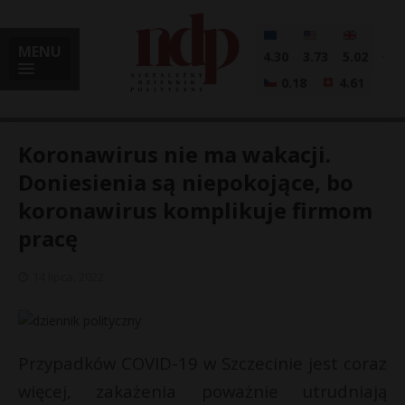
MENU
4.30
3.73
5.02
0.18
4.61
Koronawirus nie ma wakacji.
Doniesienia są niepokojące, bo
koronawirus komplikuje firmom
i
pracę
14 lipca, 2022
l
Przypadków COVID-19 w Szczecinie jest coraz
więcej, zakażenia poważnie utrudniają