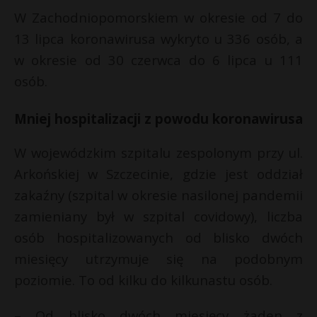
W Zachodniopomorskiem w okresie od 7 do
13 lipca koronawirusa wykryto u 336 osób, a
w okresie od 30 czerwca do 6 lipca u 111
osób.
Mniej hospitalizacji z powodu koronawirusa
W wojewódzkim szpitalu zespolonym przy ul.
Arkońskiej w Szczecinie, gdzie jest oddział
zakaźny (szpital w okresie nasilonej pandemii
zamieniany był w szpital covidowy), liczba
osób hospitalizowanych od blisko dwóch
miesięcy utrzymuje się na podobnym
poziomie. To od kilku do kilkunastu osób.
– Od blisko dwóch miesięcy żaden z