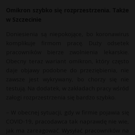
P
Omikron szybko się rozprzestrzenia. Także
w Szczecinie
Doniesienia są niepokojące, bo koronawirus
E
komplikuje firmom pracę. Duży odsetek
pracowników bierze zwolnienia lekarskie.
i
Obecny teraz wariant omikron, który często
l
daje objawy podobne do przeziębienia, nie
zawsze jest wykrywany, bo chorzy się nie
testują. Na dodatek, w zakładach pracy wśród
załogi rozprzestrzenia się bardzo szybko.
*
*
– W obecnej sytuacji, gdy w firmie pojawia się
COVID-19, pracodawca tak naprawdę nie wie,
jak ma zareagować. Wysyłać pracowników na