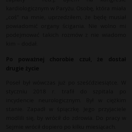
P
kardiologicznym w Paryżu. Osobę, która miała
„coś” na mnie, uprzedziłem, że będę musiał
powiadomić organy ścigania. Nie wolno mi
podejmować takich rozmów z nie wiadomo
E
E
kim – dodał.
i
i
l
Po poważnej chorobie czuł, że dostał
l
drugie życie
s
s
Poseł był wówczas już po sześćdziesiątce. W
styczniu 2018 r. trafił do szpitala po
incydencie neurologicznym. Był w ciężkim
stanie. Zapadł w śpiączkę. Jego przyjaciele
s
modlili się, by wrócił do zdrowia. Do pracy w
s
Sejmie wrócił dopiero po kilku miesiącach.