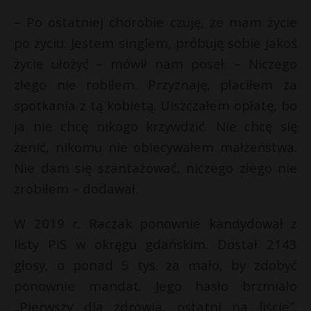
t
– Po ostatniej chorobie czuję, że mam życie
r
po życiu. Jestem singlem, próbuję sobie jakoś
życie ułożyć – mówił nam poseł. – Niczego
s
s
złego nie robiłem. Przyznaję, płaciłem za
spotkania z tą kobietą. Uiszczałem opłatę, bo
ja nie chcę nikogo krzywdzić. Nie chcę się
żenić, nikomu nie obiecywałem małżeństwa.
Nie dam się szantażować, niczego złego nie
zrobiłem – dodawał.
W 2019 r. Raczak ponownie kandydował z
listy PiS w okręgu gdańskim. Dostał 2143
głosy, o ponad 5 tys. za mało, by zdobyć
ponownie mandat. Jego hasło brzmiało
„Pierwszy dla zdrowia, ostatni na liście”.