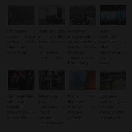
Ostrzeżenie
Drony nad bazą
Warszawa
Chaos
Europy przed
w Mechernich:
przygotowuje
systemów
aneksją Osetii
Nowe wyzwania
się na obchody
ostrzegania w
Południowej
dla
Święta Wojska
Polsce:
przez Rosję
niemieckiego
Polskiego:
Kontrowersje po
bezpieczeństwa
zmiany w ruchu i
incydencie z
komunikacji
rakietą
Kontrowersyjna
Narastające
Nocne ataki
Uderzenia
nominacja
spory o
ukraińskich
upałów grożą
Blanche’a
parkowanie na
dronów na
kryzysem
zatwierdzona w
nowych
rosyjskie
energetycznym
Senacie USA
osiedlach
rafinerie
na Węgrzech
mieszkaniowych