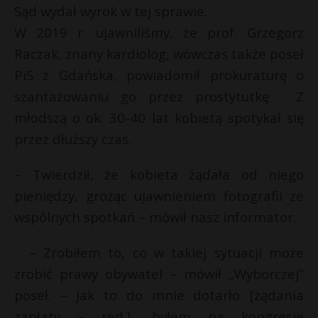
Sąd wydał wyrok w tej sprawie.
W 2019 r. ujawniliśmy, że prof. Grzegorz
Raczak, znany kardiolog, wówczas także poseł
PiS z Gdańska, powiadomił prokuraturę o
szantażowaniu go przez prostytutkę . Z
młodszą o ok. 30-40 lat kobietą spotykał się
przez dłuższy czas.
– Twierdził, że kobieta żądała od niego
pieniędzy, grożąc ujawnieniem fotografii ze
wspólnych spotkań – mówił nasz informator.
– Zrobiłem to, co w takiej sytuacji może
zrobić prawy obywatel – mówił „Wyborczej”
poseł. – Jak to do mnie dotarło [żądania
zapłaty – red.], byłem na kongresie