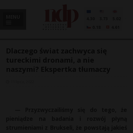
MENU
4.30
3.73
5.02
0.18
4.61
Dlaczego świat zachwyca się
tureckimi dronami, a nie
naszymi? Ekspertka tłumaczy
i
11 lipca, 2022
l
— Przyzwyczailiśmy się do tego, że
pieniądze na badania i rozwój płyną
strumieniami z Brukseli, że powstają jakieś