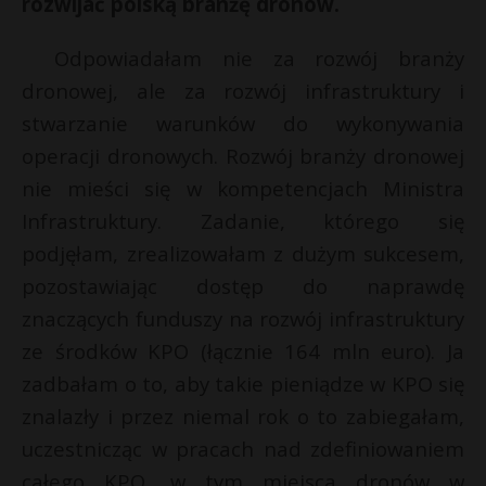
rozwijać polską branżę dronów.
Odpowiadałam nie za rozwój branży
dronowej, ale za rozwój infrastruktury i
stwarzanie warunków do wykonywania
operacji dronowych. Rozwój branży dronowej
nie mieści się w kompetencjach Ministra
Infrastruktury. Zadanie, którego się
podjęłam, zrealizowałam z dużym sukcesem,
pozostawiając dostęp do naprawdę
znaczących funduszy na rozwój infrastruktury
ze środków KPO (łącznie 164 mln euro). Ja
zadbałam o to, aby takie pieniądze w KPO się
znalazły i przez niemal rok o to zabiegałam,
uczestnicząc w pracach nad zdefiniowaniem
całego KPO, w tym miejsca dronów w