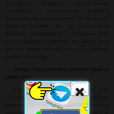
istniejących rozwiązań, standaryzacja,
certyfikacja i dostarczanie gotowych
produktów lub usług na rynek. To nie czas na
poligony testowe, ale na wzmacnianie
zdolności produkcyjnych i certyfikacji oraz
wdrożeniowych. Prawdziwą siłę będzie miał
ten, kto będzie potrafił dostarczyć końcowy
produkt lub usługę.
Trudno, żeby produkcję dronów wziął na
siebie rząd.
Oczywiście, nie taka jest jego rola.
Powinien jednak stworzyć odpowiednie
warunki do tego, by myśl techniczna
powstała w projektach B+R finansowanych ze