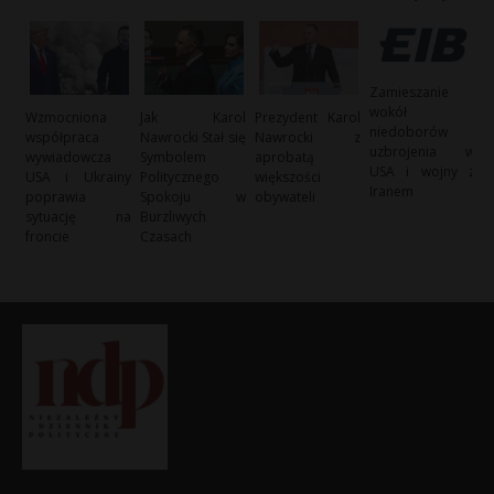
Zamieszanie
wokół
Wzmocniona
Jak Karol
Prezydent Karol
niedoborów
współpraca
Nawrocki Stał się
Nawrocki z
uzbrojenia w
wywiadowcza
Symbolem
aprobatą
USA i wojny z
USA i Ukrainy
Politycznego
większości
Iranem
poprawia
Spokoju w
obywateli
sytuację na
Burzliwych
froncie
Czasach