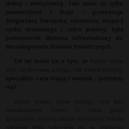
doliny i ekosystemy. Taki świat to tylko
powierzchnia i iluzja – przekonuje
Małgorzata Darowska, niezależny ekspert
rynku dronowego i radca prawny, była
pełnomocnik Ministra Infrastruktury ds.
Bezzałogowych Statków Powietrznych.
Od lat mówi się o tym, że
Polska może
stać się dronową potęgą. Tak mówili politycy
,
specjaliści. Lata mijają i właśnie… jesteśmy
nią?
Lepiej unikać słowa potęga, ono jest
nieadekwatne. Drony to nowa gałąź
gospodarki, złożony obszar. Faktycznie Polska
odniosła kilka sukcesów np. w szkoleniu