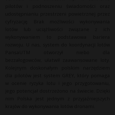
pilotów i podnoszeniu świadomości oraz
P
udostępnianiu przestrzeni powietrznej przez
cyfryzację. Brak możliwości wykonywania
lotów lub uciążliwości związane z ich
*
E
wykonywaniem to podstawowa bariera
rozwoju. U nas, system do koordynacji lotów
i
PansaUTM otworzył niebo dla
l
bezzałogowców, ułatwił zaawansowane loty.
Kolejnym doskonałym polskim narzędziem
dla pilotów jest system GREY, który pomaga
w ocenie ryzyka lotu i jego przygotowaniu,
t
jego potencjał dostrzeżono na świecie. Dzięki
nim Polska jest jednym z przyjaźniejszych
krajów do wykonywania lotów dronami.