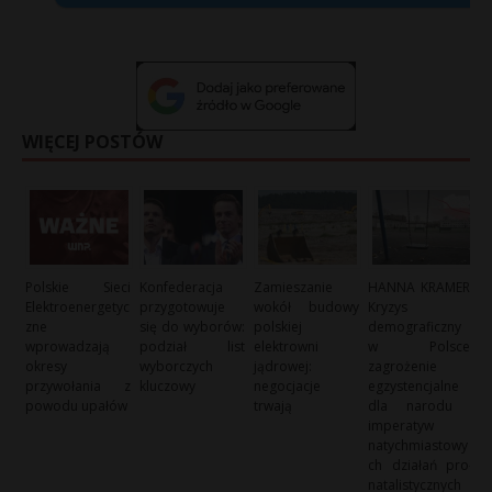
WIĘCEJ POSTÓW
Polskie Sieci
Konfederacja
Zamieszanie
HANNA KRAMER:
Elektroenergetyc
przygotowuje
wokół budowy
Kryzys
zne
się do wyborów:
polskiej
demograficzny
wprowadzają
podział list
elektrowni
w Polsce:
okresy
wyborczych
jądrowej:
zagrożenie
przywołania z
kluczowy
negocjacje
egzystencjalne
powodu upałów
trwają
dla narodu i
imperatyw
natychmiastowy
ch działań pro-
natalistycznych