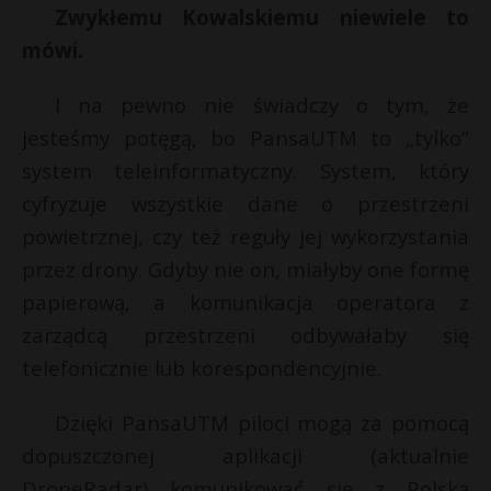
t
Zwykłemu Kowalskiemu niewiele to
r
mówi.
I na pewno nie świadczy o tym, że
s
s
jesteśmy potęgą, bo PansaUTM to „tylko”
system teleinformatyczny. System, który
cyfryzuje wszystkie dane o przestrzeni
powietrznej, czy też reguły jej wykorzystania
przez drony. Gdyby nie on, miałyby one formę
papierową, a komunikacja operatora z
zarządcą przestrzeni odbywałaby się
telefonicznie lub korespondencyjnie.
Dzięki PansaUTM piloci mogą za pomocą
dopuszczonej aplikacji (aktualnie
DroneRadar) komunikować się z Polską