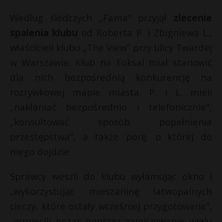
Według śledczych „Fama” przyjął
zlecenie
spalenia klubu
od Roberta P. i Zbigniewa L.,
właścicieli klubu „The View” przy ulicy Twardej
w Warszawie. Klub na Foksal miał stanowić
dla nich bezpośrednią konkurencję na
rozrywkowej mapie miasta. P. i L. mieli
„nakłaniać bezpośrednio i telefonicznie”,
„konsultować sposób popełnienia
przestępstwa”, a także porę, o której do
niego dojdzie.
Sprawcy weszli do klubu wyłamując okno i
„wykorzystując mieszaninę łatwopalnych
cieczy, które ostały wcześniej przygotowane”,
„wzniecili pożar poprzez zainicjowanie wielu