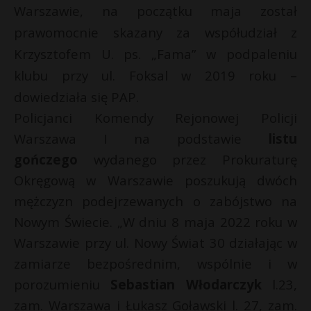
Warszawie, na początku maja został
prawomocnie skazany za współudział z
Krzysztofem U. ps. „Fama” w podpaleniu
klubu przy ul. Foksal w 2019 roku –
dowiedziała się PAP.
Policjanci Komendy Rejonowej Policji
Warszawa I na podstawie
listu
gończego
wydanego przez Prokuraturę
Okręgową w Warszawie poszukują dwóch
mężczyzn podejrzewanych o zabójstwo na
E
Nowym Świecie. „W dniu 8 maja 2022 roku w
Warszawie przy ul. Nowy Świat 30 działając w
i
l
zamiarze bezpośrednim, wspólnie i w
*
porozumieniu
Sebastian Włodarczyk
l.23,
zam. Warszawa i Łukasz Goławski l. 27, zam.