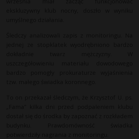
września miał zacząć funkcjonować
t
ekskluzywny klub nocny, doszło w wyniku
r
umyślnego działania.
s
Śledczy analizowali zapis z monitoringu. Na
s
jednej ze stopklatek wyodrębniono bardzo
dokładnie twarz mężczyzny. W
uszczegółowieniu materiału dowodowego
bardzo pomogły prokuraturze wyjaśnienia
tzw. małego świadka koronnego.
To on przekazał śledczym, że Krzysztof U. ps.
„Fama” kilka dni przed podpaleniem klubu
dostał się do środka by zapoznać z rozkładem
budynku. Prawdomówność świadka
potwierdziły nagrania z monitoringu.