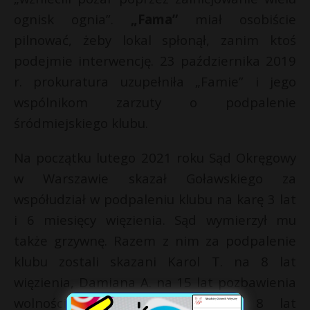
ognisk ognia”.
„Fama”
miał osobiście
pilnować, żeby lokal spłonął, zanim ktoś
podejmie interwencję. 23 października 2019
r. prokuratura uzupełniła „Famie” i jego
wspólnikom zarzuty o podpalenie
śródmiejskiego klubu.
Na początku lutego 2021 roku Sąd Okręgowy
w Warszawie skazał Goławskiego za
współudział w podpaleniu klubu na karę 3 lat
i 6 miesięcy więzienia. Sąd wymierzył mu
także grzywnę. Razem z nim za podpalenie
klubu zostali skazani Karol T. na 8 lat
więzienia, Damiana A. na 15 lat pozbawienia
wolności, oraz Wojciech S. na 8 lat