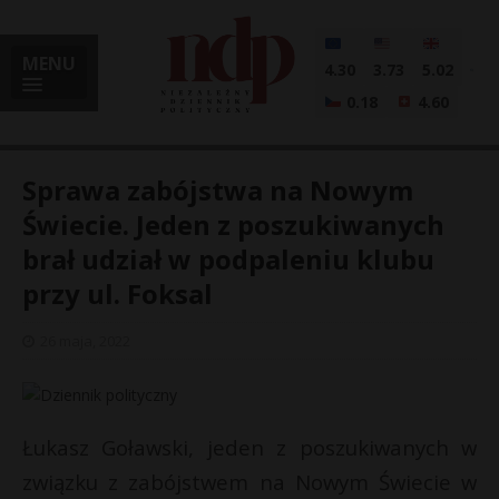
MENU
4.30
3.73
5.02
0.18
4.60
Sprawa zabójstwa na Nowym
Świecie. Jeden z poszukiwanych
brał udział w podpaleniu klubu
i
przy ul. Foksal
26 maja, 2022
l
Łukasz Goławski, jeden z poszukiwanych w
związku z zabójstwem na Nowym Świecie w