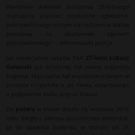
Warszawa dokonali zabójstwa 29-letniego
P
mężczyzny poprzez trzykrotne ugodzenie
pokrzywdzonego ostrym narzędziem w klatkę
piersiową, co skutkowało zgonem
E
pokrzywdzonego” – informowała policja.
Jak nieoficjalnie ustaliła PAP
27-letni Łukasz
i
l
Goławski
już wcześniej był znany organom
ścigania. Mężczyzna był współpodejrzanym w
procesie Krzysztofa U. ps. Fama, oskarżonego
o podpalenie klubu przy ul. Foksal.
Do
pożaru
w klubie doszło 16 września 2019
roku. Biegły z zakresu pożarnictwa stwierdził,
że do spalenia budynku, w którym od 26