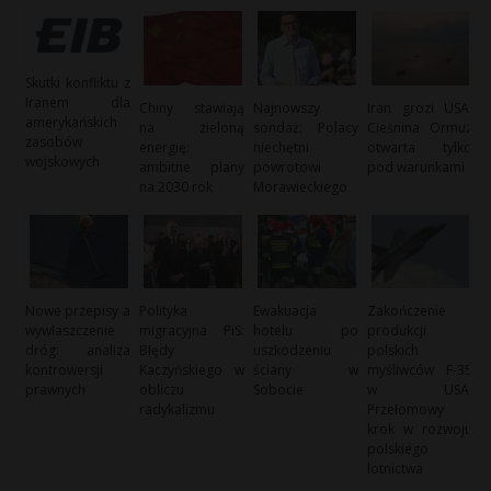
Skutki konfliktu z
Iranem dla
Chiny stawiają
Najnowszy
Iran grozi USA:
amerykańskich
na zieloną
sondaż: Polacy
Cieśnina Ormuz
zasobów
energię:
niechętni
otwarta tylko
wojskowych
ambitne plany
powrotowi
pod warunkami
na 2030 rok
Morawieckiego
Nowe przepisy a
Polityka
Ewakuacja
Zakończenie
wywłaszczenie
migracyjna PiS:
hotelu po
produkcji
dróg: analiza
Błędy
uszkodzeniu
polskich
kontrowersji
Kaczyńskiego w
ściany w
myśliwców F-35
prawnych
obliczu
Sobocie
w USA:
radykalizmu
Przełomowy
krok w rozwoju
polskiego
lotnictwa