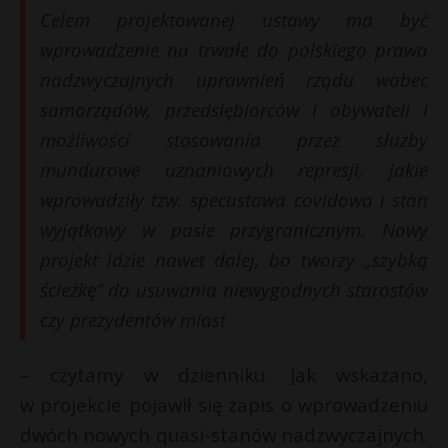
t
Celem projektowanej ustawy ma być
r
wprowadzenie na trwałe do polskiego prawa
nadzwyczajnych uprawnień rządu wobec
s
samorządów, przedsiębiorców i obywateli i
s
możliwości stosowania przez służby
mundurowe uznaniowych represji, jakie
wprowadziły tzw. specustawa covidowa i stan
wyjątkowy w pasie przygranicznym. Nowy
projekt idzie nawet dalej, bo tworzy „szybką
ścieżkę” do usuwania niewygodnych starostów
czy prezydentów miast
– czytamy w dzienniku. Jak wskazano,
w projekcie pojawił się zapis o wprowadzeniu
dwóch nowych quasi-stanów nadzwyczajnych.