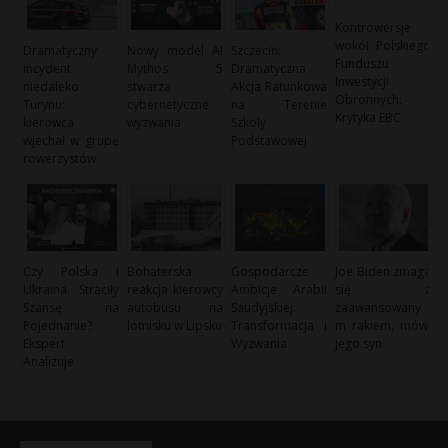
Kontrowersje
wokół Polskiego
Dramatyczny
Nowy model AI
Szczecin:
Funduszu
incydent
Mythos 5
Dramatyczna
Inwestycji
niedaleko
stwarza
Akcja Ratunkowa
Obronnych:
Turynu:
cybernetyczne
na Terenie
Krytyka EBC
kierowca
wyzwania
Szkoły
wjechał w grupę
Podstawowej
rowerzystów
Czy Polska i
Bohaterska
Gospodarcze
Joe Biden zmaga
Ukraina Straciły
reakcja kierowcy
Ambicje Arabii
się z
Szansę na
autobusu na
Saudyjskiej:
zaawansowany
Pojednanie?
lotnisku w Lipsku
Transformacja i
m rakiem, mówi
Ekspert
Wyzwania
jego syn
Analizuje