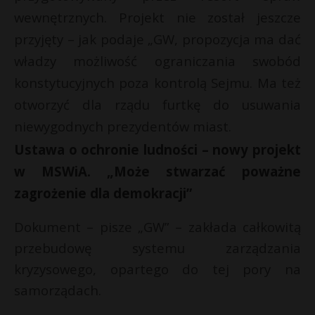
wewnętrznych. Projekt nie został jeszcze
P
s
przyjęty – jak podaje „GW, propozycja ma dać
s
władzy możliwość ograniczania swobód
konstytucyjnych poza kontrolą Sejmu. Ma też
E
otworzyć dla rządu furtkę do usuwania
niewygodnych prezydentów miast.
i
Ustawa o ochronie ludności – nowy projekt
l
w MSWiA. „Może stwarzać poważne
zagrożenie dla demokracji”
Dokument – pisze „GW” – zakłada całkowitą
przebudowę systemu zarządzania
kryzysowego, opartego do tej pory na
samorządach.