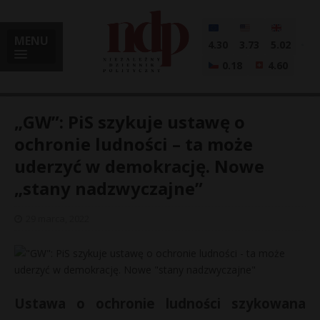
MENU
4.30
3.73
5.02
0.18
4.60
„GW”: PiS szykuje ustawę o
ochronie ludności – ta może
uderzyć w demokrację. Nowe
i
„stany nadzwyczajne”
29 marca, 2022
l
Ustawa o ochronie ludności szykowana