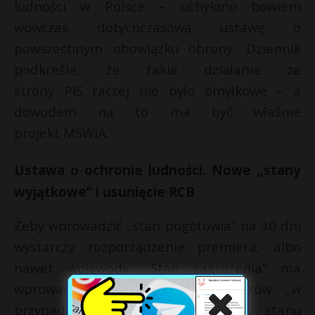
ludności w Polsce – uchylono bowiem
wówczas dotychczasową ustawę o
powszechnym obowiązku obrony. Dziennik
podkreśla, że takie działanie ze
strony PiS raczej nie było omyłkowe – a
dowodem na to ma być właśnie
projekt MSWiA.
Ustawa o ochronie ludności. Nowe „stany
wyjątkowe” i usunięcie RCB
Żeby wprowadzić „stan pogotowia” na 30 dni
wystarczy rozporządzenie premiera, albo
nawet wojewody. „Stan zagrożenia” ma
wprowadzać Prezes Rady Ministrów „w
przypadku, gdy wprowadzenie stanu