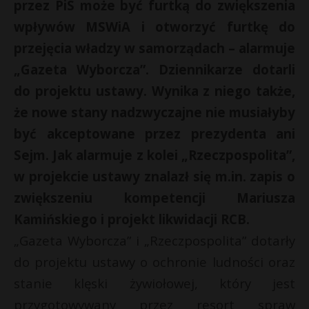
przez PiS może być furtką do zwiększenia
wpływów MSWiA i otworzyć furtkę do
przejęcia władzy w samorządach – alarmuje
„Gazeta Wyborcza”. Dziennikarze dotarli
do projektu ustawy. Wynika z niego także,
że nowe stany nadzwyczajne nie musiałyby
być akceptowane przez prezydenta ani
Sejm. Jak alarmuje z kolei „Rzeczpospolita”,
w projekcie ustawy znalazł się m.in. zapis o
zwiększeniu kompetencji Mariusza
Kamińskiego i projekt likwidacji RCB.
„Gazeta Wyborcza” i „Rzeczpospolita” dotarły
do projektu ustawy o ochronie ludności oraz
stanie klęski żywiołowej, który jest
t
*
przygotowywany przez resort spraw