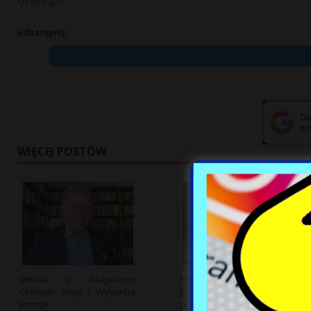
Udostępnij:
WIĘCEJ POSTÓW
Debata o Radykalnym
PiS rozważa deportację
Centrum: Wizje i Wyborcze
poborowych Ukraińców bez
Emocje
pracy: nowa propozycja