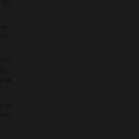
l na
na z
rzed
SA i
n. i
 USA
ie w
wość