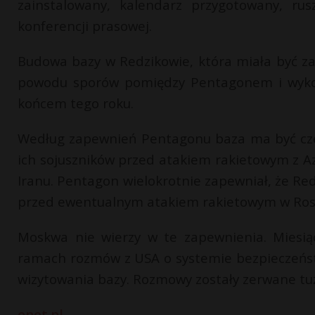
zainstalowany, kalendarz przygotowany, ru
konferencji prasowej.
Budowa bazy w Redzikowie, która miała być za
powodu sporów pomiędzy Pentagonem i wykon
końcem tego roku.
Według zapewnień Pentagonu baza ma być częśc
ich sojuszników przed atakiem rakietowym z Azj
Iranu. Pentagon wielokrotnie zapewniał, że Red
przed ewentualnym atakiem rakietowym w Rosj
Moskwa nie wierzy w te zapewnienia. Miesi
ramach rozmów z USA o systemie bezpieczeńs
wizytowania bazy. Rozmowy zostały zerwane tuż 
onet.pl