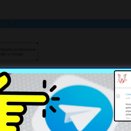
X
Rosyjskie samoloty wojskowe
Wrocław wdraża innowacyjny
nad Bałtykiem – NATO
system bezpieczeństwa w
odpowiada
tramwajach