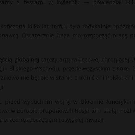
szamy z testami w kwietniu — powiedział Hil
kończona kilka lat temu, była radykalnie opóźnio
awcą. Ostatecznie baza ma rozpocząć pracę p
ią globalnej tarczy antyrakietowej chroniącej U
i i Bliskiego Wschodu, przede wszystkim z Korei Pł
zikowo nie będzie w stanie chronić ani Polski, ani
i.
ąc przed wybuchem wojny w Ukrainie Amerykan
twa w Europie proponowali Rosjanom stałą możli
przed rozpoczęciem rosyjskiej inwazji.