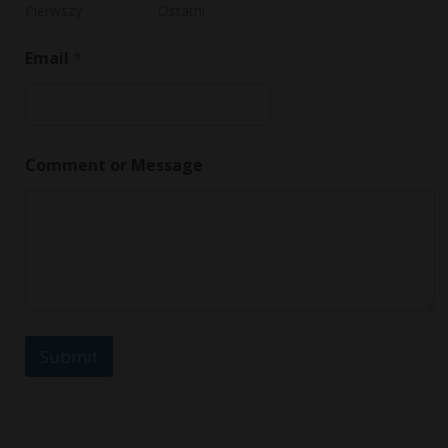
o
Pierwszy
Ostatni
m
m
Email
*
e
n
t
*
Comment or Message
Submit